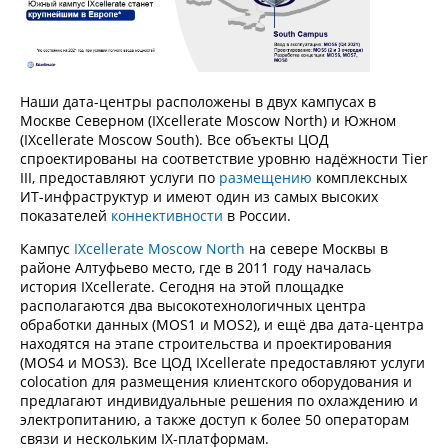
Наши дата-центры расположены в двух кампусах в
Москве Северном (IXcellerate Moscow North) и Южном
(IXcellerate Moscow South). Все объекты ЦОД
спроектированы на соответствие уровню надёжности Tier
III, предоставляют услуги по
размещению
комплексных
ИТ-инфраструктур и имеют один из самых высоких
показателей
коннективности
в России.
Кампус
IXcellerate Moscow North
на севере Москвы в
районе Алтуфьево место, где в 2011 году началась
история IXcellerate. Сегодня на этой площадке
располагаются два высокотехнологичных центра
обработки данных (MOS1 и MOS2), и ещё два дата-центра
находятся на этапе строительства и проектирования
(MOS4 и MOS3). Все ЦОД IXcellerate предоставляют услуги
colocation для размещения клиентского оборудования и
предлагают индивидуальные решения по охлаждению и
электропитанию, а также доступ к более 50 операторам
связи и нескольким IX-платформам.