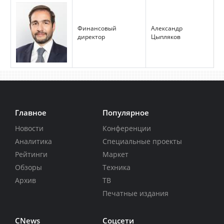
Финансовый
Александр
директор
Цыпляков
Главное
Популярное
Новости
Конференции
Аналитика
Специальные проекты
Рейтинги
Маркет
Обзоры
Техника
Архив
ТВ
Печатные издания
CNews
Соцсети