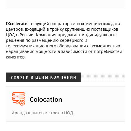
Аналитика
Конференции
IXcellerate
- ведущий оператор сети коммерческих дата-
Техника
центров, входящий в тройку крупнейших поставщиков
ЦОД в России. Компания предлагает индивидуальные
ТВ
решения по
размещению серверного и
телекоммуникационного оборудования
с возможностью
наращивания мощности в зависимости от потребностей
Max
Об
клиентов.
издании
Telegram
Реклама
Дзен
УСЛУГИ И ЦЕНЫ КОМПАНИИ
Вакансии
VK
Контакты
Rutube
Colocation
Аренда юнитов и стоек в ЦОД