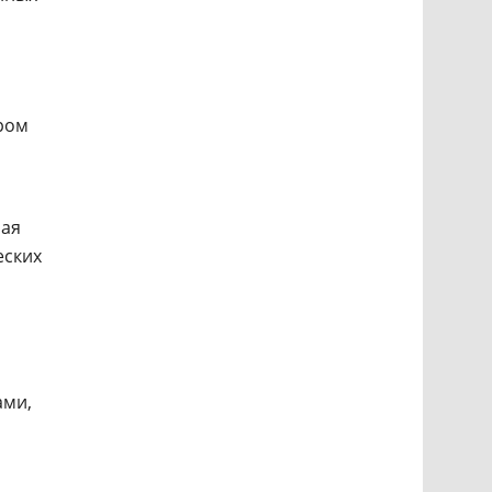
ром
чая
еских
ами,