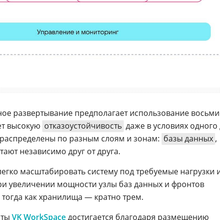
ное развертывание предполагает использование восьми
ает высокую
отказоустойчивость
даже в условиях одного 
 распределены по разным слоям и зонам:
базы данных
,
ают независимо друг от друга.
 легко масштабировать систему под требуемые нагрузки 
ри увеличении мощности узлы баз данных и фронтов
 тогда как хранилища — кратно трем.
чты
VK WorkSpace
достигается благодаря размещению