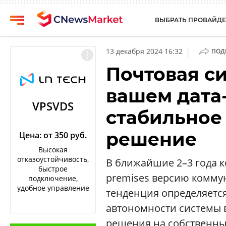
ВЫБРАТЬ ПРОВАЙДЕ
CNews
Выбрать
|
13 декабря 2024 16:32
ПОД
провайдера
Аналитика
Почтовая с
Публикации
Конференции
вашем дата-
Компании
Техника
VPSVDS
стабильное
Рейтинги
ТВ
и
решение
обзоры
Цена: от 350 руб.
Высокая
Личный
отказоустойчивость,
В ближайшие 2–3 года 
кабинет
быстрое
premises версию коммун
подключение,
О
удобное управление
тенденция определяетс
проекте
автономности системы 
CNews
решения на собственных