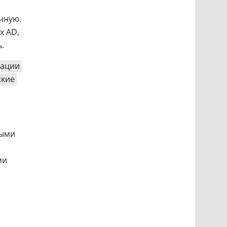
чную.
х AD,
.
кации
ские
ными
ми