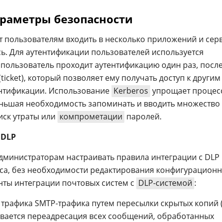
раметры безопасности
 пользователям входить в несколько приложений и сер
сь. Для аутентификации пользователей используется
м пользователь проходит аутентификацию один раз, после
ticket), который позволяет ему получать доступ к другим
ентификации. Использование
Kerberos
упрощает процес
еньшая необходимость запоминать и вводить множество
иск утраты или
компрометации
паролей.
 DLP
дминистраторам настраивать правила интеграции с DLP 
са, без необходимости редактирования конфигурацион
нты интеграции почтовых систем с
DLP-системой
:
трафика SMTP-трафика путем пересылки скрытых копий (
ивается переадресация всех сообщений, обработанных