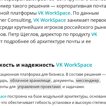
имер такого решения — корпоративная почта
нной платформы
VK WorkSpace
. По данным
er Consulting,
VK WorkSpace
занимает перво
 среди крупнейших игроков российского рын
ов. Петр Щеглов, директор по продукту
VK
ет подробнее об архитектуре почты и ее
кость и надежность
VK WorkSpace
ационная платформа для бизнеса. В составе решения —
дарь,
облачное хранилище
, документы,
мессенджер
,
менты для
управления проектами
и задачами.
ace
построена на базе модульной архитектуры, основан
 что обеспечивает гибкость установки и высокую степен