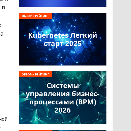
 в
ОБЗОР + РЕЙТИНГ
е
ка
Kubernetes Легкий
старт 2025
ОБЗОР + РЕЙТИНГ
Системы
управления бизнес-
процессами (BPM)
2026
ной
ь