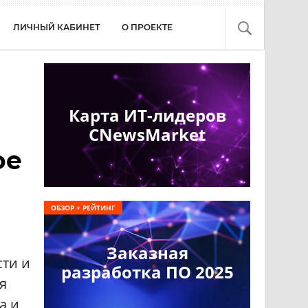
ЛИЧНЫЙ КАБИНЕТ
О ПРОЕКТЕ
Карта ИТ-лидеров
CNewsMarket
ое
ОБЗОР + РЕЙТИНГ
Заказная
сти и
разработка ПО 2025
я
а и