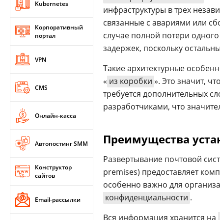
Kubernetes
инфраструктуры в трех неза
связанные с авариями или сб
Корпоративный
случае полной потери одного
портал
задержек, поскольку остальн
VPN
Такие архитектурные особенн
«
из коробки
». Это значит, ч
CMS
требуется дополнительных сл
разработчиками, что значите
Онлайн-касса
Преимущества уста
Автопостинг SMM
Развертывание почтовой си
Конструктор
premises) предоставляет ком
сайтов
особенно важно для организ
конфиденциальности
.
Email-рассылки
Вся информация хранится на