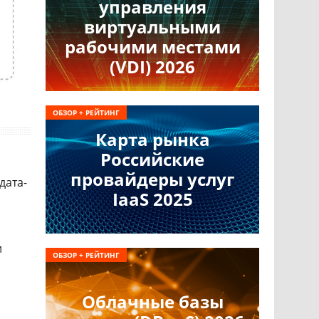
управления
виртуальными
рабочими местами
(VDI) 2026
ОБЗОР + РЕЙТИНГ
Карта рынка
Российские
провайдеры услуг
дата-
IaaS 2025
и
ОБЗОР + РЕЙТИНГ
Облачные базы