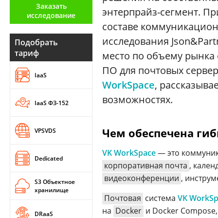
Заказать
Аналитика
энтерпрайз-сегмент. Пр
исследование
составе коммуникацио
Конференции
исследования Json&Partn
Подобрать
Техника
тариф
место по объему рынка
ТВ
ПО для почтовых сервер
IaaS
WorkSpace
, рассказыва
возможностях.
Max
Об
IaaS ФЗ-152
издании
Telegram
Реклама
Дзен
Чем обеспечена гиб
VPSVDS
Вакансии
VK
Контакты
VK WorkSpace
— это коммуник
Rutube
Dedicated
корпоративная почта
, кален
видеоконференции
, инстру
S3 Объектное
хранилище
Почтовая
система
VK WorkSp
на
Docker
и Docker Compose,
DRaaS