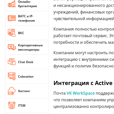
Онлайн-
и несанкционированного дост
бухгалтерия
учреждений, финансовых орга
ВАТС и IP-
чувствительной информацией
телефония
Компания полностью контрол
ВКС
работает почтовый сервис. Э
потребности и обеспечить ма
Корпоративные
мессенджеры
Компании могут настроить по
интеграцию с внутренними с
Chat Desk
функций и политик безопасно
Colocation
Интеграция с Active 
Хостинг
Почта
VK WorkSpace
поддержи
что позволяет компаниям упр
ITSM
централизованно контролиров