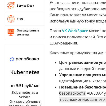
Учетные записи пользователе
Service Desk
необходимость дублирования
Сами пользователи могут вхо
CDN
используя единую точку входа
Почта
VK WorkSpace
может по
Операционные
системы
и поиска пользователей. Это
LDAP-решения.
Ключевые преимущества для 
Централизованное упр
данными из одной точки,
Kubernetes
Упрощение процесса 
идентификации и катало
от 5.51 руб/час
Повышение безопасно
Kubernetes as a
безопасности
AD/LDAP у
Service
несанкционированного 
Отказоустойчивые
кластеры, быстрый