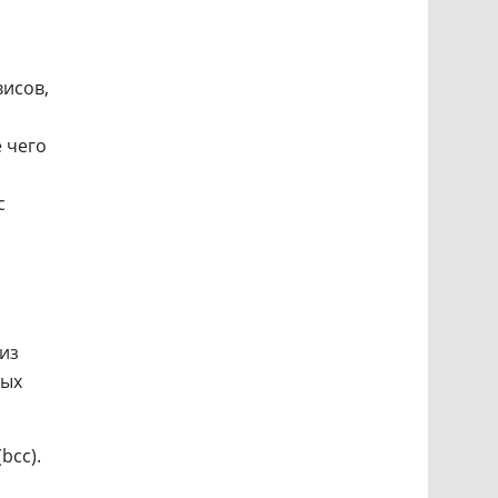
висов,
 чего
с
из
ных
bcc).