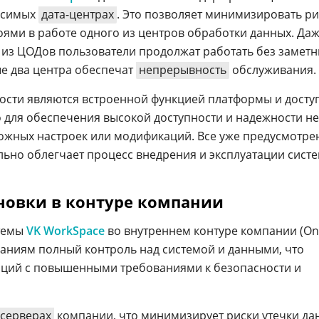
висимых
дата-центрах
. Это позволяет минимизировать ри
оями в работе одного из центров обработки данных. Даж
 из ЦОДов пользователи продолжат работать без замет
ые два центра обеспечат
непрерывность
обслуживания.
ости являются встроенной функцией платформы и досту
то для обеспечения высокой доступности и надежности не
ожных настроек или модификаций. Все уже предусмотре
льно облегчает процесс внедрения и эксплуатации сист
новки в контуре компании
стемы
VK WorkSpace
во внутреннем контуре компании (On
паниям полный контроль над системой и данными, что
аций с повышенными требованиями к безопасности и
серверах
компании, что минимизирует риски утечки да