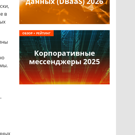
данных (DBaaS) 2026
ски,
е в
ных
ОБЗОР + РЕЙТИНГ
пны
Корпоративные
но
мессенджеры 2025
емы.
-
нных