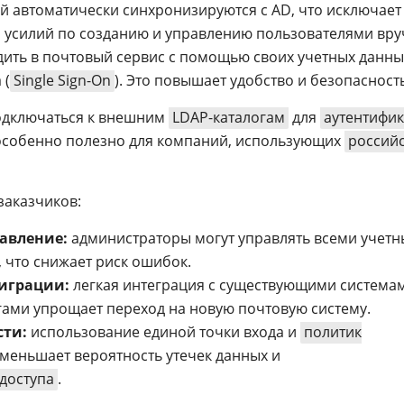
й автоматически синхронизируются с AD, что исключает
 усилий по созданию и управлению пользователями вру
дить в почтовый сервис с помощью своих учетных данны
 (
Single Sign-On
). Это повышает удобство и безопасность
дключаться к внешним
LDAP-каталогам
для
аутентифи
 особенно полезно для компаний, использующих
россий
заказчиков:
авление:
администраторы могут управлять всеми учет
 что снижает риск ошибок.
миграции:
легкая интеграция с существующими система
гами упрощает переход на новую почтовую систему.
сти:
использование единой точки входа и
политик
меньшает вероятность утечек данных и
доступа
.