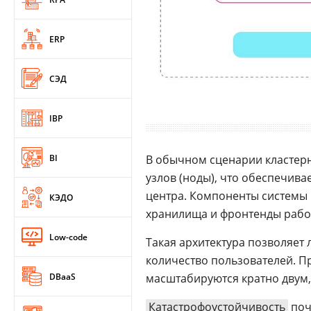
ERP
СЭД
IBP
BI
В обычном сценарии кластер
узлов (ноды), что обеспечив
центра. Компоненты системы
КЭДО
хранилища и фронтенды работ
Low-code
Такая архитектура позволяет
количество пользователей. П
DBaaS
масштабируются кратно двум,
Катастрофоустойчивость
по