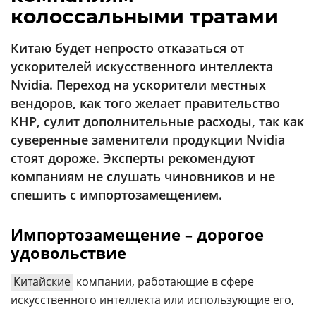
Аналитика
колоссальными тратами
Конференции
Китаю будет непросто отказаться от
Техника
ускорителей искусственного интеллекта
Nvidia. Переход на ускорители местных
ТВ
вендоров, как того желает правительство
КНР, сулит дополнительные расходы, так как
Max
Об
суверенные заменители продукции Nvidia
издании
Telegram
стоят дороже. Эксперты рекомендуют
Реклама
компаниям не слушать чиновников и не
Дзен
Вакансии
спешить с импортозамещением.
VK
Контакты
Rutube
Импортозамещение – дорогое
удовольствие
Китайские
компании, работающие в сфере
искусственного интеллекта или использующие его,