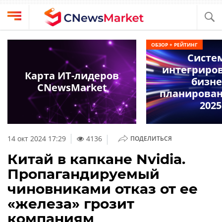
Выбрать
CNews
ОБЗОР + РЕЙТИНГ
провайдера
Систе
Аналитика
интегриро
Публикации
Карта ИТ-лидеров
бизне
Конференции
CNewsMarket
Компании
планировани
Техника
2025
Рейтинги
и
ТВ
обзоры
|
14 окт 2024 17:29
4136
ПОДЕЛИТЬСЯ
Личный
Китай в капкане Nvidia.
кабинет
Пропагандируемый
О
чиновниками отказ от ее
проекте
«железа» грозит
CNews
компаниям