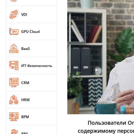
VDI
GPU Cloud
BaaS
ИТ-безопасность
CRM
HRM
BPM
Пользователи On
содержимому персо
RPA