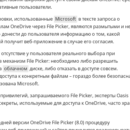
ративные пользователи.
ировки, использованные
Microsoft
в тексте запроса о
лам OneDrive через File Picker, являются размытыми и н
 донести до пользователя информацию о том, какой
й получит веб-приложение в случае его согласия.
 отсутствие у пользователя реального выбора при
 механизм File Picker: необходимо либо разрешить
на
облачном
диске, либо отказать в доступе совсем.
оступа к конкретным файлам – гораздо более безопасн
зована Microsoft.
ивилегий, запрашиваемого File Picker, эксперты Oasis
 секреты, используемые для доступа к OneDrive, часто хр
ней версии OneDrive File Picker (8.0) процедуру