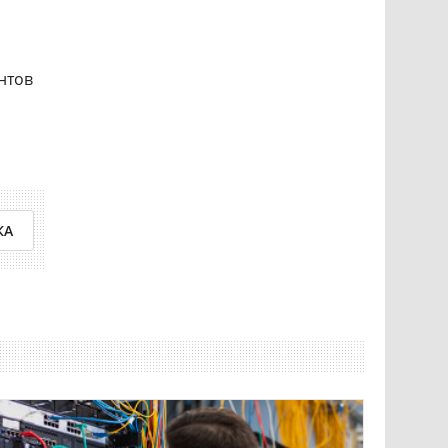
нтов
КА