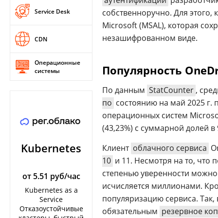
аутентификации
разработчик
Service Desk
собственноручно. Для этого,
Microsoft (MSAL), которая со
незашифрованном виде.
CDN
Операционные
Популярность OneDr
системы
По данным
StatCounter
, сре
по
состоянию на май 2025 г. 
операционных систем Microso
(43,23%) с суммарной долей в 
Kubernetes
Клиент
облачного сервиса
On
10
и 11. Несмотря на то, что 
степенью уверенности можно 
от 5.51 руб/час
исчисляется миллионами. Кро
Kubernetes as a
популяризацию сервиса. Так, 
Service
Отказоустойчивые
обязательным
резервное ко
кластеры, быстрый