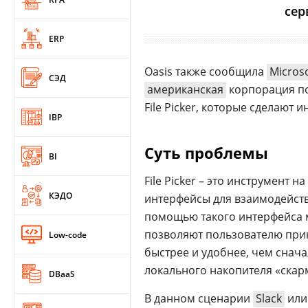
сер
ERP
Oasis также сообщила
Microso
СЭД
американская
корпорация по
File Picker, которые сделают
IBP
Суть проблемы
BI
File Picker – это инструмент н
КЭДО
интерфейсы для взаимодейст
помощью такого интерфейса 
позволяют пользователю прик
Low-code
быстрее и удобнее, чем снача
локального накопителя «скар
DBaaS
В данном сценарии
Slack
ил