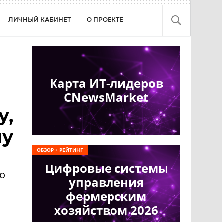
ЛИЧНЫЙ КАБИНЕТ
О ПРОЕКТЕ
Карта ИТ-лидеров
CNewsMarket
у,
му
ОБЗОР + РЕЙТИНГ
Цифровые системы
го
управления
фермерским
хозяйством 2026