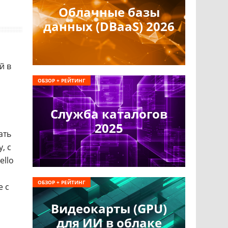
Облачные базы
данных (DBaaS) 2026
й в
ОБЗОР + РЕЙТИНГ
Служба каталогов
2025
ать
, с
ello
ОБЗОР + РЕЙТИНГ
е с
Видеокарты (GPU)
для ИИ в облаке