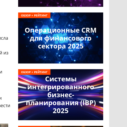
ОБЗОР + РЕЙТИНГ
Операционные CRM
для финансового
исла
сектора 2025
й из
и
ОБЗОР + РЕЙТИНГ
Системы
интегрированного
бизнес-
и
планирования (IBP)
вести
2025