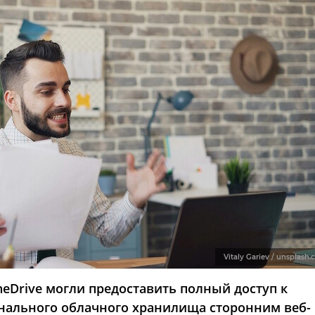
Vitaly Gariev / unsplash
eDrive могли предоставить полный доступ к
нального облачного хранилища сторонним веб-