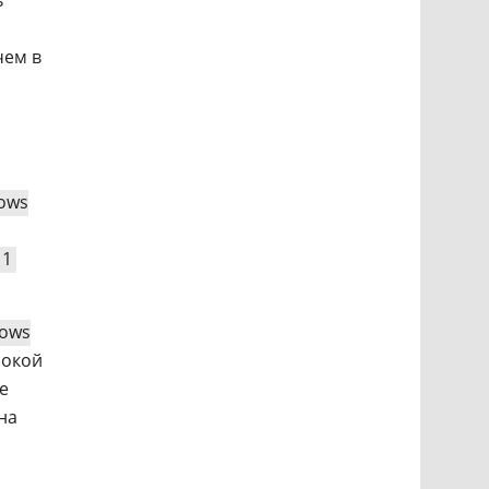
ь
чем в
ows
11
ows
сокой
e
на