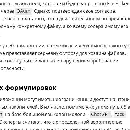
ны пользователя, которое и будет запрошено File Picker 
 через
OAuth
. Однако подтверждая свое согласие,
не осознавать того, что в действительности он предоста
одному конкретному файлу, а ко всему содержимому его
.
е у веб-приложений, в том числе и легитимных, такого у
ve представляет серьезную угрозу для хозяина файлов.
массовой утечкой данных и нарушением требований
зопасности.
х формулировок
приложений могут иметь неограниченный доступ на чтени
ых накопителей. В их числе, помимо уже упомянутых Sla
т
на базе большой языковой модели –
ChatGPT
,
таск-
 Эксперты считают, что с определенной вероятностью
оставили широкий доступ к своим дискам OneDrive. Ср