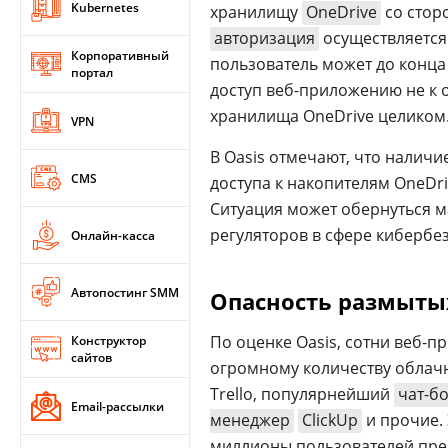
Kubernetes
хранилищу
OneDrive
со сторо
авторизация
осуществляется
Корпоративный
пользователь может до конца 
портал
доступ веб-приложению не к 
хранилища OneDrive целиком
VPN
В Oasis отмечают, что наличи
CMS
доступа к накопителям OneDri
Ситуация может обернуться 
регуляторов в сфере кибербе
Онлайн-касса
Автопостинг SMM
Опасность размыты
По оценке Oasis, сотни веб-
Конструктор
сайтов
огромному количеству облачн
Trello, популярнейший
чат-бо
Email-рассылки
менеджер
ClickUp
и прочие.
миллионы пользователей пред