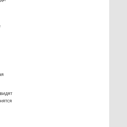
е
ая
 видят
анятся