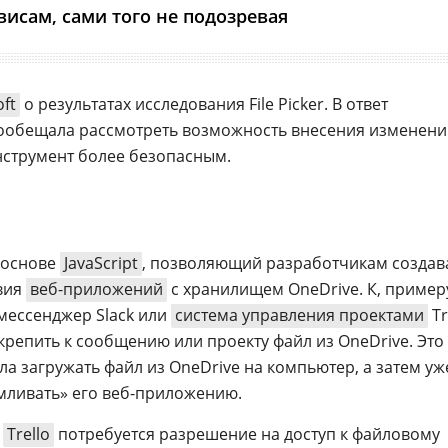
висам, сами того не подозревая
ft
о результатах исследования File Picker. В ответ
обещала рассмотреть возможность внесения изменени
 инструмент более безопасным.
а основе
JavaScript
, позволяющий разработчикам создав
вия
веб-приложений
с хранилищем OneDrive. К, примеру
мессенджер Slack или
система управления проектами
Tr
репить к сообщению или проекту файл из OneDrive. Это
ла загружать файл из OneDrive на компьютер, а затем уж
мливать» его веб-приложению.
и
Trello
потребуется разрешение на доступ к файловому