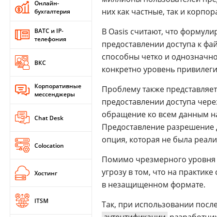
Онлайн-
них как частные, так и корпо
бухгалтерия
В Oasis считают, что формул
ВАТС и IP-
телефония
предоставлении доступа к фай
способны четко и однозначно
ВКС
конкретно уровень привилеги
Корпоративные
Проблему также представляет
мессенджеры
предоставлении доступа через
обращение ко всем данным 
Chat Desk
Предоставление разрешение д
опция, которая не была реали
Colocation
Помимо чрезмерного уровня пр
угрозу в том, что на практике
Хостинг
в незащищенном формате.
ITSM
Так, при использовании послед