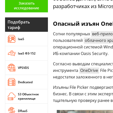
Заказать
Аналитика
разработчиках из Micros
исследование
Конференции
Подобрать
Опасный изъян One
Техника
тариф
Сотни популярных
веб-прил
ТВ
IaaS
пользователей
облачного х
операционной системой Windo
Max
Об
ИБ-компании Oasis Security.
IaaS ФЗ-152
издании
Telegram
Реклама
Согласно выводам специалис
Дзен
VPSVDS
инструмента
OneDrive
File P
Вакансии
VK
недостатки заложенного в не
Контакты
Rutube
Dedicated
Изъяны File Picker подвергаю
бизнес. В связи с этим экспе
S3 Объектное
хранилище
тщательную проверку ранее 
DRaaS