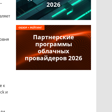
–
2026
вляет
ОБЗОР + РЕЙТИНГ
Партнерские
ровня
программы
облачных
провайдеров 2026
е к
ck и
еди