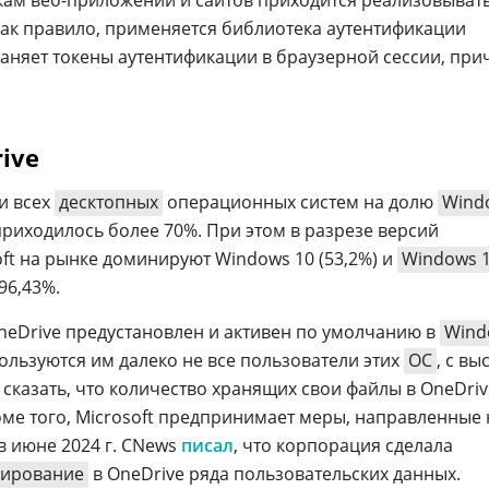
ам веб-приложений и сайтов приходится реализовыват
 как правило, применяется библиотека аутентификации
храняет токены аутентификации в браузерной сессии, при
ive
ди всех
десктопных
операционных систем на долю
Wind
приходилось более 70%. При этом в разрезе версий
ft на рынке доминируют Windows 10 (53,2%) и
Windows 
96,43%.
eDrive предустановлен и активен по умолчанию в
Wind
пользуются им далеко не все пользователи этих
ОС
, с вы
сказать, что количество хранящих свои файлы в OneDriv
ме того, Microsoft предпринимает меры, направленные 
в июне 2024 г. CNews
писал
, что корпорация сделала
пирование
в OneDrive ряда пользовательских данных.