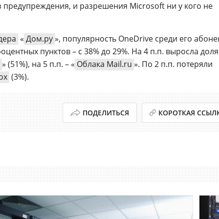
 предупреждения, и разрешения Microsoft ни у кого не
дера
«
Дом.ру
», популярность OneDrive среди его абоне
 процентных пунктов – с 38% до 29%. На 4 п.п. выросла доля
» (51%), на 5 п.п. – «
Облака Mail.ru
». По 2 п.п. потеряли
ox
(3%).
ПОДЕЛИТЬСЯ
КОРОТКАЯ ССЫЛ