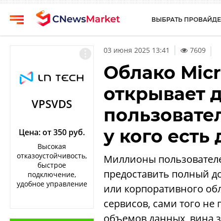
ВЫБРАТЬ ПРОВАЙДЕ
CNews
Выбрать
|
03 июня 2025 13:41
7609
провайдера
Аналитика
Облако Micr
Публикации
Конференции
открывает д
Компании
Техника
VPSVDS
пользовате
Рейтинги
ТВ
и
у кого есть
обзоры
Цена: от 350 руб.
Высокая
Личный
отказоустойчивость,
Миллионы пользователей
кабинет
быстрое
предоставить полный д
подключение,
О
удобное управление
или корпоративного об
проекте
сервисов, сами того не
CNews
объемов данных, вина з