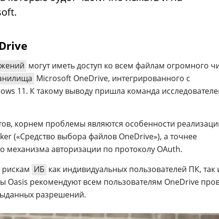
oft.
Drive
ожений
могут иметь доступ ко всем файлам огромного ч
ранилища
Microsoft OneDrive, интегрированного с
ws 11. К такому выводу пришла команда исследователе
тов, корнем проблемы являются особенности реализаци
icker («Средство выбора файлов OneDrive»), а точнее
го механизма авторизации по протоколу OAuth.
т рискам
ИБ
как индивидуальных пользователей ПК, так 
рты Oasis рекомендуют всем пользователям OneDrive про
выданных разрешений.