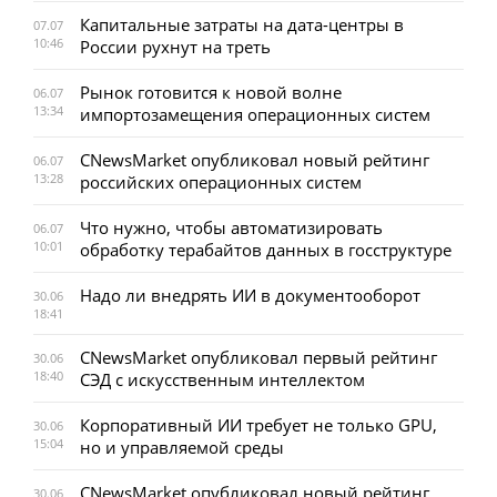
Капитальные затраты на дата-центры в
07.07
10:46
России рухнут на треть
Рынок готовится к новой волне
06.07
13:34
импортозамещения операционных систем
CNewsMarket опубликовал новый рейтинг
06.07
13:28
российских операционных систем
Что нужно, чтобы автоматизировать
06.07
10:01
обработку терабайтов данных в госструктуре
Надо ли внедрять ИИ в документооборот
30.06
18:41
CNewsMarket опубликовал первый рейтинг
30.06
18:40
СЭД с искусственным интеллектом
Корпоративный ИИ требует не только GPU,
30.06
15:04
но и управляемой среды
CNewsMarket опубликовал новый рейтинг
30.06