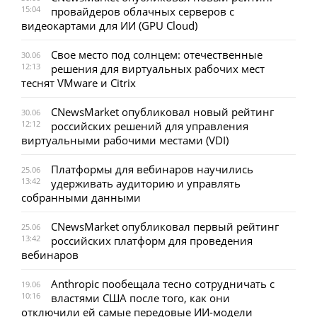
15:04
провайдеров облачных серверов с
видеокартами для ИИ (GPU Cloud)
Свое место под солнцем: отечественные
30.06
12:13
решения для виртуальных рабочих мест
теснят VMware и Citrix
CNewsMarket опубликовал новый рейтинг
30.06
12:12
российских решений для управления
виртуальными рабочими местами (VDI)
Платформы для вебинаров научились
25.06
13:42
удерживать аудиторию и управлять
собранными данными
CNewsMarket опубликовал первый рейтинг
25.06
13:42
российских платформ для проведения
вебинаров
Anthropic пообещала тесно сотрудничать с
19.06
10:16
властями США после того, как они
отключили ей самые передовые ИИ-модели