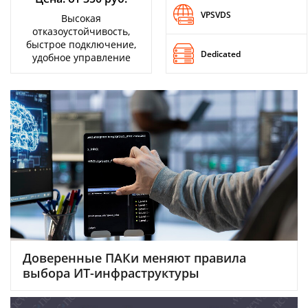
Аналитика
VPSVDS
Высокая
отказоустойчивость,
Конференции
быстрое подключение,
Dedicated
удобное управление
Техника
ТВ
Max
Об
издании
Telegram
Реклама
Дзен
Вакансии
VK
Контакты
Rutube
Доверенные ПАКи меняют правила
выбора ИТ-инфраструктуры