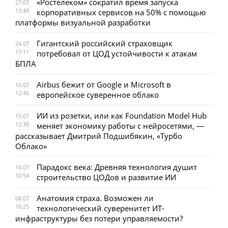
«Ростелеком» сократил время запуска
27.07
13:49
корпоративных сервисов на 50% с помощью
платформы визуальной разработки
Гигантский российский страховщик
24.07
17:11
потребовал от ЦОД устойчивости к атакам
БПЛА
Airbus бежит от Google и Microsoft в
16.07
12:46
европейское суверенное облако
ИИ из розетки, или как Foundation Model Hub
15.07
12:30
меняет экономику работы с нейросетями, —
рассказывает Дмитрий Подшибякин, «Турбо
Облако»
Парадокс века: Древняя технология душит
10.07
10:54
строительство ЦОДов и развитие ИИ
Анатомия страха. Возможен ли
08.07
16:25
технологический суверенитет ИТ-
инфраструктуры без потери управляемости?