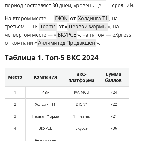
период составляет 30 дней, уровень цен — средний.
На втором месте —
DION
от
Холдинга Т1
, на
третьем — 1F
Teams
от «
Первой Формы
», на
четвертом месте — «
ВКУРСЕ
», на пятом — eXpress
от компани «
Анлимитед Продакшен
».
Таблица 1. Топ-5 ВКС 2024
ВКС-
Сумма
Место
Компания
платформа
баллов
1
ИВА
IVA MCU
724
2
Холдинг Т1
DION*
722
3
Первая Форма
1F Teams
721
4
ВКУРСЕ
Вкурсе
706
Анлимитед