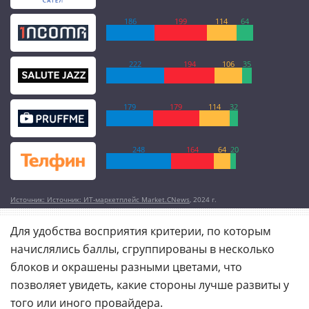
186
199
114
64
222
194
106
35
179
179
114
32
248
164
64
20
Источник: Источник: ИТ-маркетплейс Market.CNews
, 2024 г.
Для удобства восприятия критерии, по которым
начислялись баллы, сгруппированы в несколько
блоков и окрашены разными цветами, что
позволяет увидеть, какие стороны лучше развиты у
того или иного провайдера.