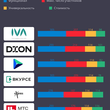
Функционал
Макс. число участников
Универсальность
Стоимость
305
207
114
98
293
214
114
101
305
220
114
82
305
209
114
78
278
197
114
114
293
176
114
116