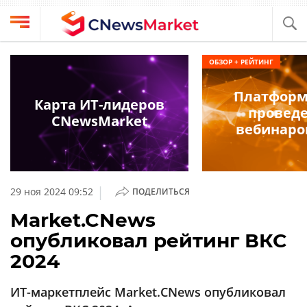
Выбрать
CNews
ОБЗОР + РЕЙТИНГ
провайдера
Аналитика
Платформ
Публикации
Карта ИТ-лидеров
провед
Конференции
CNewsMarket
Компании
вебинаро
Техника
Рейтинги
и
ТВ
обзоры
|
29 ноя 2024 09:52
ПОДЕЛИТЬСЯ
Личный
Market.CNews
кабинет
опубликовал рейтинг ВКС
О
2024
проекте
CNews
ИТ-маркетплейс Market.CNews опубликовал