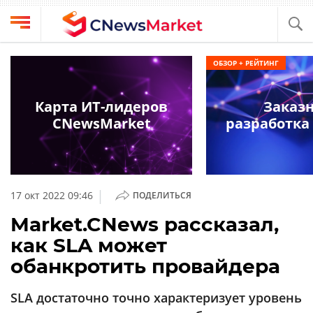
Выбрать
CNews
ОБЗОР + РЕЙТИНГ
провайдера
Аналитика
Публикации
Карта ИТ-лидеров
Заказ
Конференции
CNewsMarket
разработка 
Компании
Техника
Рейтинги
и
ТВ
обзоры
|
17 окт 2022 09:46
ПОДЕЛИТЬСЯ
Личный
Market.CNews рассказал,
кабинет
как SLA может
О
обанкротить провайдера
проекте
CNews
SLA достаточно точно характеризует уровень