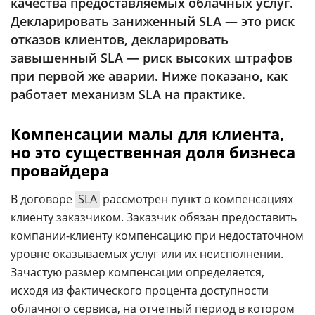
качества предоставляемых облачных услуг.
Аналитика
Декларировать заниженный SLA — это риск
Конференции
отказов клиентов, декларировать
завышенный SLA — риск высоких штрафов
Техника
при первой же аварии. Ниже показано, как
ТВ
работает механизм SLA на практике.
Компенсации малы для клиента,
Max
Об
но это существенная доля бизнеса
издании
Telegram
провайдера
Реклама
Дзен
Вакансии
VK
В договоре
SLA
рассмотрен пункт о компенсациях
Контакты
клиенту заказчиком. Заказчик обязан предоставить
Rutube
компании-клиенту компенсацию при недостаточном
уровне оказываемых услуг или их неисполнении.
Зачастую размер компенсации определяется,
исходя из фактического процента доступности
облачного сервиса, на отчетный период в котором