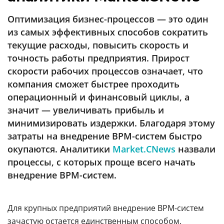
Аналитика
Оптимизация бизнес-процессов — это один
Конференции
из самых эффективных способов сократить
Техника
текущие расходы, повысить скорость и
точность работы предприятия. Прирост
ТВ
скорости рабочих процессов означает, что
компания сможет быстрее проходить
операционный и финансовый циклы, а
Max
Об
издании
значит — увеличивать прибыль и
Telegram
Реклама
минимизировать издержки. Благодаря этому
Дзен
затраты на внедрение BPM-систем быстро
Вакансии
VK
окупаются. Аналитики
Market.CNews
назвали
Контакты
Rutube
процессы, с которых проще всего начать
внедрение BPM-систем.
Для крупных предприятий внедрение BPM-систем
зачастую остается единственным способом,