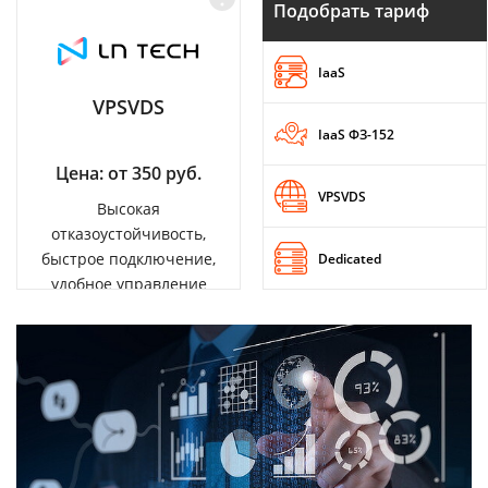
Подобрать тариф
IaaS
VPSVDS
IaaS ФЗ-152
Цена: от 350 руб.
VPSVDS
Высокая
отказоустойчивость,
быстрое подключение,
Dedicated
удобное управление