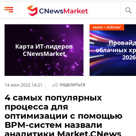
Выбрать
CNews
ОБЗОР + РЕЙТИНГ
провайдера
Аналитика
Провай
Публикации
Карта ИТ-лидеров
облачных х
Конференции
CNewsMarket
Компании
2026
Техника
Рейтинги
и
ТВ
обзоры
|
14 июл 2022 14:21
ПОДЕЛИТЬСЯ
Личный
4 самых популярных
кабинет
процесса для
О
оптимизации с помощью
проекте
BPM-систем назвали
CNews
аналитики Market.CNews