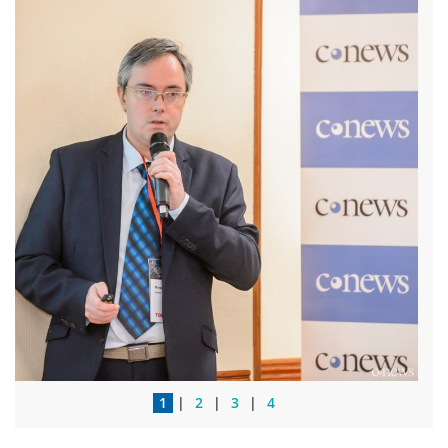
1
|
2
|
3
|
4