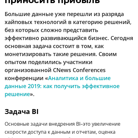
приносить прибыль
Аналитика
Большие данные уже перешли из разряда
Конференции
хайповых технологий в категорию решений,
Техника
без которых сложно представить
эффективно развивающийся бизнес. Сегодня
ТВ
основная задача состоит в том, как
монетизировать такие решения. Своим
Max
Об
опытом поделились участники
издании
Telegram
организованной CNews Conferences
Реклама
Дзен
конференции «
Аналитика и большие
Вакансии
данные 2019: как получить эффективное
VK
Контакты
решение
».
Rutube
Задача
BI
Основные задачи внедрения BI–это увеличение
скорости доступа к данным и отчетам, оценка