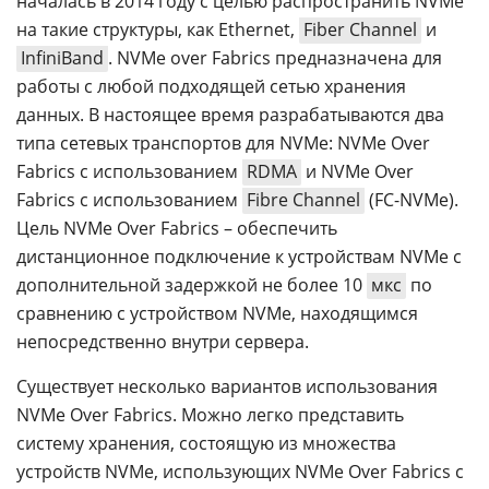
началась в 2014 году с целью распространить NVMe
на такие структуры, как Ethernet,
Fiber Channel
и
InfiniBand
. NVMe over Fabrics предназначена для
работы с любой подходящей сетью хранения
данных. В настоящее время разрабатываются два
типа сетевых транспортов для NVMe: NVMe Over
Fabrics c использованием
RDMA
и NVMe Over
Fabrics c использованием
Fibre Channel
(FC-NVMe).
Цель NVMe Over Fabrics – обеспечить
дистанционное подключение к устройствам NVMe с
дополнительной задержкой не более 10
мкс
по
сравнению с устройством NVMe, находящимся
непосредственно внутри сервера.
Существует несколько вариантов использования
NVMe Over Fabrics. Можно легко представить
систему хранения, состоящую из множества
устройств NVMe, использующих NVMe Over Fabrics с