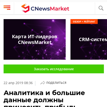
Выбрать
CNews
ОБЗОР + РЕЙТИНГ
провайдера
Аналитика
Публикации
Карта ИТ-лидеров
CRM-систе
Конференции
CNewsMarket
Компании
Техника
Рейтинги
и
ТВ
обзоры
Заказать исследование
Личный
кабинет
|
22 апр 2019 08:36
ПОДЕЛИТЬСЯ
О
проекте
Аналитика и большие
данные должны
CNews