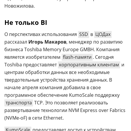
Новожилова.
Не только
BI
О перспективах использования
SSD
в
ЦОДах
рассказал
Игорь Макаров
, менеджер по развитию
бизнеса Toshiba Memory Europe GMBH. Компания
является изобретателем
flash-памяти
. Сегодня
Toshiba предоставляет
корпоративным клиентам
и
центрам обработки данных все необходимые
твердотельные устройства хранения данных. В
начале апреля компания добавила в свое
программное обеспечение KumoScale поддержку
транспорта
TCP. Это позволяет реализовать
развертывание технологии NVM Express over Fabrics
(NVMe-oF) в сети Ethernet.
KumoScale
предоставляет доступ к устройствам