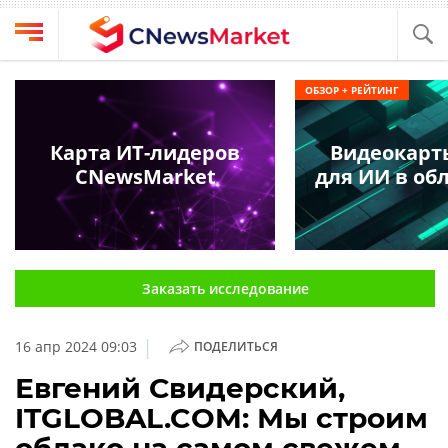
Выбрать
CNews
ОБЗОР + РЕЙТИНГ
провайдера
Аналитика
Публикации
Карта ИТ-лидеров
Видеокарт
Конференции
CNewsMarket
для ИИ в обл
Компании
Техника
Рейтинги
и
ТВ
обзоры
Заказать исследование
Личный
кабинет
|
16 апр 2024 09:03
ПОДЕЛИТЬСЯ
О
проекте
Евгений Свидерский,
ITGLOBAL.COM: Мы строим
CNews