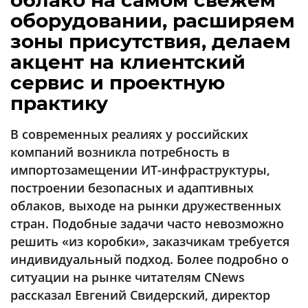
облако на самом свежем
Аналитика
оборудовании, расширяем
Конференции
зоны присутствия, делаем
акцент на клиентский
Техника
сервис и проектную
ТВ
практику
Max
В современных реалиях у российских
Об
издании
компаний возникла потребность в
Telegram
Реклама
импортозамещении ИТ-инфраструктуры,
Дзен
Вакансии
построении безопасных и адаптивных
VK
облаков, выходе на рынки дружественных
Контакты
Rutube
стран. Подобные задачи часто невозможно
решить «из коробки», заказчикам требуется
индивидуальный подход. Более подробно о
ситуации на рынке читателям CNews
рассказал Евгений Свидерский, директор