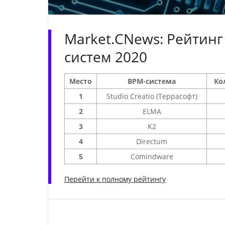
Аналитика
Конференции
Market.CNews: Рейтинг
Техника
систем 2020
ТВ
Место
BPM-система
Ко
1
Studio Creatio (Террасофт)
Max
Об
издании
2
ELMA
Telegram
Реклама
3
K2
Дзен
Вакансии
4
Directum
VK
Контакты
5
Comindware
Rutube
Перейти к полному рейтингу