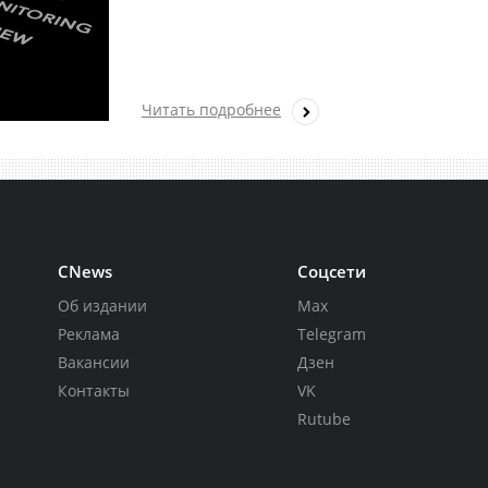
Читать подробнее
CNews
Соцсети
Об издании
Max
Реклама
Telegram
Вакансии
Дзен
Контакты
VK
Rutube