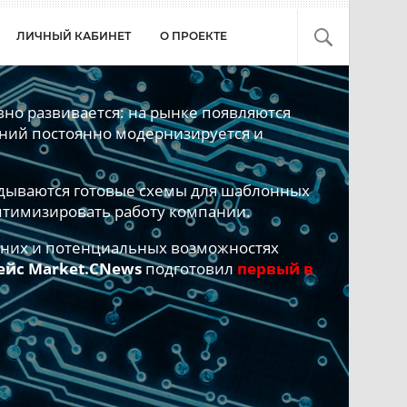
ЛИЧНЫЙ КАБИНЕТ
О ПРОЕКТЕ
но развивается: на рынке появляются
ний постоянно модернизируется и
адываются готовые схемы для шаблонных
птимизировать работу компании.
шних и потенциальных возможностях
ейс Market.CNews
подготовил
первый в