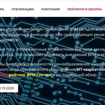
РА
ПУБЛИКАЦИИ
КОМПАНИИ
РЕЙТИНГИ И ОБЗОРЫ
ра управления бизнес-процессами BPM сегодня актив
ые продукты, а функционал уже существующих реше
ширяется.
ме того, в современные BPM-системы всё чаще закл
цессов. Это позволяет упростить внедрение BPM и о
бы разобраться в тонкостях ценообразования, ныне
ного вида программного обеспечения,
ИТ-маркетпл
ссии
рейтинг BPM-систем
и их подробный обзор.
0.10.2020