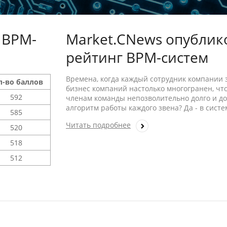
 BPM-
Market.CNews опублик
рейтинг BPM-систем
Времена, когда каждый сотрудник компании з
л-во баллов
бизнес компаний настолько многогранен, что
592
членам команды непозволительно долго и до
алгоритм работы каждого звена? Да - в сист
585
Читать подробнее
520
518
512