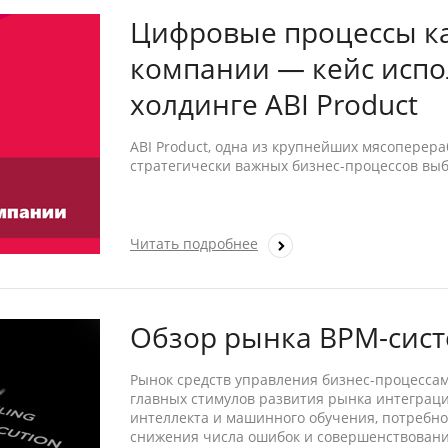
Цифровые процессы к
компании — кейс испол
холдинге ABI Product
ABI Product, одна из крупнейших мясоперер
стратегически важных бизнес-процессов выбр
Читать подробнее
Обзор рынка BPM-систе
Рынок средств управления бизнес-процессам
главных стимулов развития рынка интеграци
интеллекта и машинного обучения, потребно
снижения числа ошибок и совершенствовани