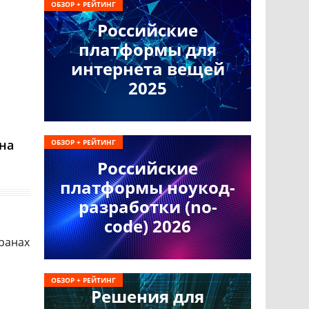
ОБЗОР + РЕЙТИНГ
Российские
платформы для
интернета вещей
2025
 на
ОБЗОР + РЕЙТИНГ
Российские
платформы ноукод-
разработки (no-
code) 2026
транах
ОБЗОР + РЕЙТИНГ
Решения для