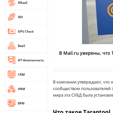
DRaaS
VDI
GPU Cloud
BaaS
В Mail.ru уверены, что
ИТ-безопасность
CRM
В компании утверждают, что н
сообществом пользователей за
HRM
мира эта СУБД была установле
BPM
Что такое Tarantool