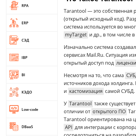
RPA
Tarantool — это собственная 
(открытый исходный код). Разр
ERP
система используется во мног
myTarget
и др., в том числе в
СЭД
Изначально система создавал
сервисах Mail.Ru. Ситуация из
IBP
открытый доступ под
лицензи
Несмотря на то, что сама
СУБ
BI
источников дохода холдинга
и
кастомизация
самой СУБД.
КЭДО
У
Tarantool
также существует
Low-code
отличии от
открытого ПО
Tar
Tarantool ориентирована на 
API
для интеграции с корпор
DBaaS
сосредоточиться на разработк