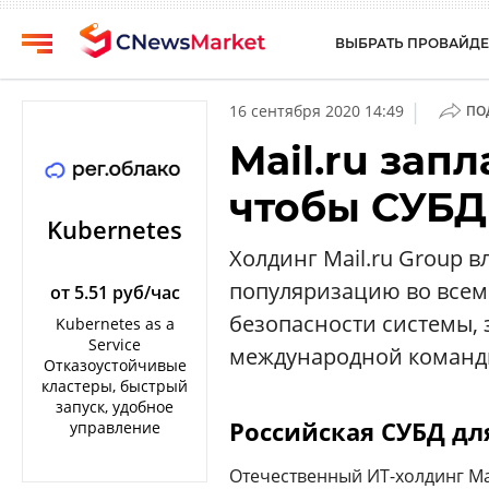
ВЫБРАТЬ ПРОВАЙДЕ
CNews
Выбрать
|
16 сентября 2020 14:49
ПО
провайдера
Аналитика
Mail.ru зап
Публикации
Конференции
чтобы СУБД 
Компании
Техника
Kubernetes
Рейтинги
Холдинг Mail.ru Group в
ТВ
и
популяризацию во всем
обзоры
от 5.51 руб/час
безопасности системы, 
Kubernetes as a
Личный
Service
международной команды
кабинет
Отказоустойчивые
кластеры, быстрый
О
запуск, удобное
проекте
Российская СУБД для
управление
CNews
Отечественный ИТ-холдинг Ma