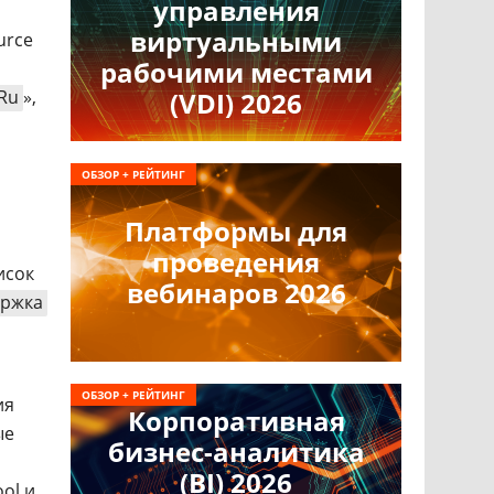
управления
виртуальными
urce
рабочими местами
.Ru
»,
(VDI) 2026
ОБЗОР + РЕЙТИНГ
Платформы для
проведения
исок
вебинаров 2026
ержка
ОБЗОР + РЕЙТИНГ
ия
Корпоративная
ые
бизнес-аналитика
(BI) 2026
ol и