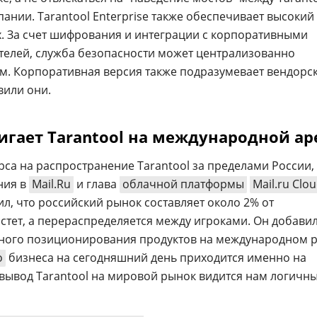
ании. Tarantool Enterprise также обеспечивает высокий
. За счет шифрования и интеграции с корпоративными
телей, служба безопасности может централизованно
ам. Корпоративная версия также подразумевает вендорс
вили они.
вигает Tarantool на международной ар
рса на распространение Tarantool за пределами России,
ния в
Mail.Ru
и глава
облачной платформы
Mail.ru Clo
л, что российский рынок составляет около 2% от
стет, а перераспределяется между игроками. Он добавил
чного позиционирования продуктов на международном 
о
бизнеса на сегодняшний день приходится именно на
вывод Tarantool на мировой рынок видится нам логичн