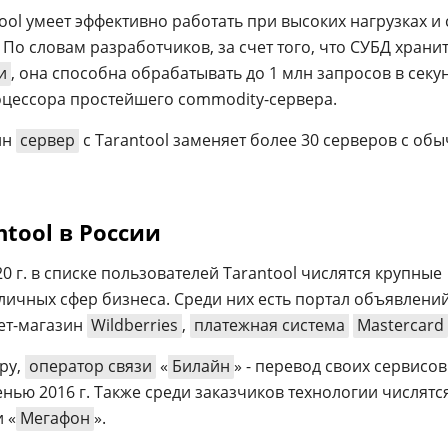
tool умеет эффективно работать при высоких нагрузках и 
о словам разработчиков, за счет того, что СУБД храни
и
, она способна обрабатывать до 1 млн запросов в секу
оцессора простейшего commodity-сервера.
ин
сервер
с Tarantool заменяет более 30 серверов с об
ntool в России
0 г. в списке пользователей Tarantool числятся крупные
ичных сфер бизнеса. Среди них есть портал объявлени
нет-магазин
Wildberries
,
платежная система
Mastercard
еру,
оператор связи
«
Билайн
» - перевод своих сервисов
нью 2016 г. Также среди заказчиков технологии числятс
 «
Мегафон
».