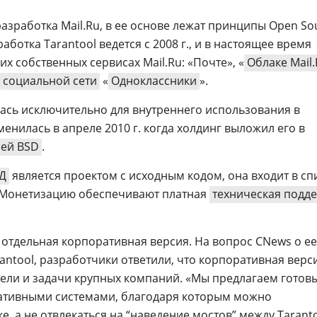
разработка Mail.Ru, в ее основе лежат принципы Open So
аботка Tarantool ведется с 2008 г., и в настоящее время
их собственных сервисах Mail.Ru: «Почте», «
Облаке Mail
социальной сети
«
Одноклассники
».
ась исключительно для внутреннего использования в
менилась в апреле 2010 г. когда холдинг выложил его в
ей BSD
.
Д
является проектом с исходным кодом, она входит в сп
. Монетизацию обеспечивают платная
техническая подд
 отдельная корпоративная версия. На вопрос CNews о ее
antool, разработчики ответили, что корпоративная верс
цели и задачи крупных компаний. «Мы предлагаем готов
ативными системами, благодаря которым можно
е, а не отвлекаться на “наведение мостов” между Taranto