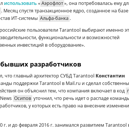
ал
использовать
«
Аэрофлот
», она потребовалась ему дл
. Месяц спустя транзакционное ядро, созданное на базе
остав ИТ-системы
Альфа-банка
.
 российские пользователи Tarantool выбирают именно эт
оизводительности, функциональности и возможностей
венных инвестиций в оборудование».
а бывших разработчиков
ал, что главный архитектор СУБД Tarantool
Константин
анды поддержки Tarantool в Mail.ru и сделал собственн
действия он объяснил тем, что компания включает в код
 CNews
Осипов
уточнил, что речь идет о распаде команд
зработчиков, у которых есть право на внесение изменени
0 г. и до февраля 2016 г. занимался развитием Tarantool 