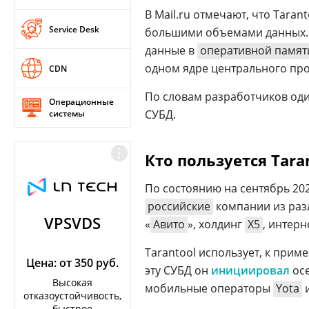
В Mail.ru отмечают, что Taran
Service Desk
большими объемами данных. П
данные в
оперативной памят
одном ядре центрального пр
CDN
По словам разработчиков од
Операционные
СУБД.
системы
Кто пользуется Tara
По состоянию на сентябрь 202
российские
компании из разл
VPSVDS
«
Авито
», холдинг
Х5
, интер
Tarantool использует, к прим
Цена: от 350 руб.
эту СУБД он
инициировал
осе
Высокая
мобильные операторы
Yota
и
отказоустойчивость,
быстрое