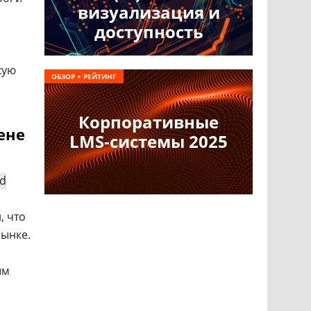
визуализация и
доступность
кую
ОБЗОР + РЕЙТИНГ
Корпоративные
ене
LMS-системы 2025
ud
, что
рынке.
ым