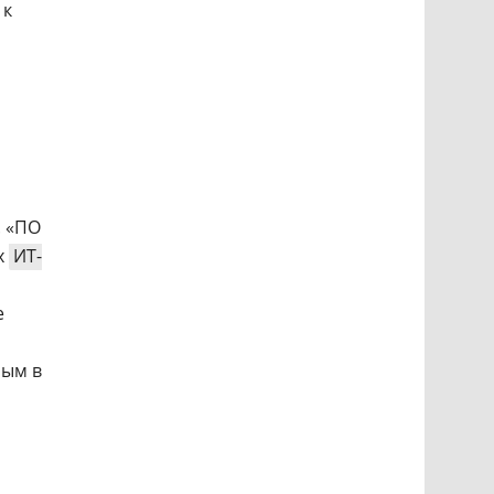
 к
. «ПО
х
ИТ-
е
ным в