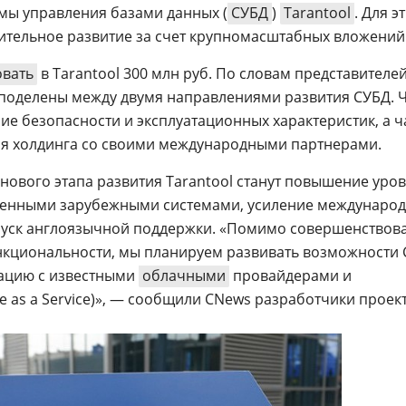
мы управления базами данных (
СУБД
)
Tarantool
. Для э
ительное развитие за счет крупномасштабных вложений
овать
в Tarantool 300 млн руб. По словам представителе
т поделены между двумя направлениями развития СУБД. 
е безопасности и эксплуатационных характеристик, а ч
ия холдинга со своими международными партнерами.
ового этапа развития Tarantool станут повышение уро
ненными зарубежными системами, усиление междунаро
пуск англоязычной поддержки. «Помимо совершенствов
ункциональности, мы планируем развивать возможности
рацию с известными
облачными
провайдерами и
e as a Service)», — сообщили CNews разработчики проек