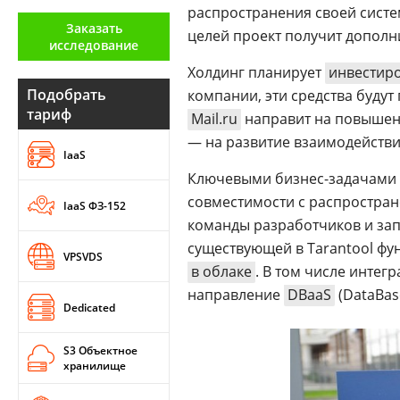
распространения своей систе
Аналитика
Заказать
целей проект получит дополн
исследование
Конференции
Холдинг планирует
инвестир
Техника
Подобрать
компании, эти средства буду
тариф
Mail.ru
направит на повышени
ТВ
— на развитие взаимодейств
IaaS
Ключевыми бизнес-задачами н
Max
Об
издании
совместимости с распростра
IaaS ФЗ-152
Telegram
Реклама
команды разработчиков и за
Дзен
существующей в Tarantool ф
Вакансии
VPSVDS
VK
в облаке
. В том числе интег
Контакты
Rutube
направление
DBaaS
(DataBas
Dedicated
S3 Объектное
хранилище