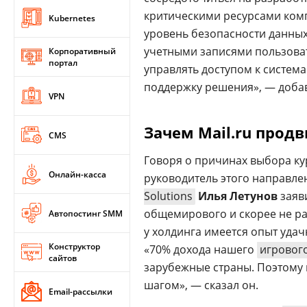
критическими ресурсами комп
Kubernetes
уровень безопасности данных
учетными записями пользова
Корпоративный
портал
управлять доступом к систем
поддержку решения», — доба
VPN
Зачем Mail.ru прод
CMS
Говоря о причинах выбора ку
Онлайн-касса
руководитель этого направле
Solutions
Илья Летунов
заяви
общемирового и скорее не ра
Автопостинг SMM
у холдинга имеется опыт уда
Конструктор
«70% дохода нашего
игровог
сайтов
зарубежные страны. Поэтому 
шагом», — сказал он.
Email-рассылки