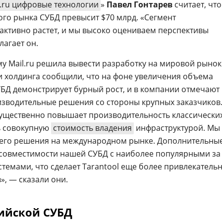
l.ru цифровые технологии
»
Павел Гонтарев
считает, что
ого рынка СУБД превысит $70 млрд. «Сегмент
активно растет, и мы высоко оцениваем перспективы
лагает он.
му Mail.ru решила вывести разработку на мировой рынок
и холдинга сообщили, что на фоне увеличения объема
БД демонстрирует бурный рост, и в компании отмечают
изводительные решения со стороны крупных заказчиков
существенно повышает производительность классически
ь совокупную
стоимость владения
инфраструктурой. Мы
его решения на международном рынке. Дополнительны
 совместимости нашей СУБД с наиболее популярными за
емами, что сделает Tarantool еще более привлекатель
», — сказали они.
ийской СУБД