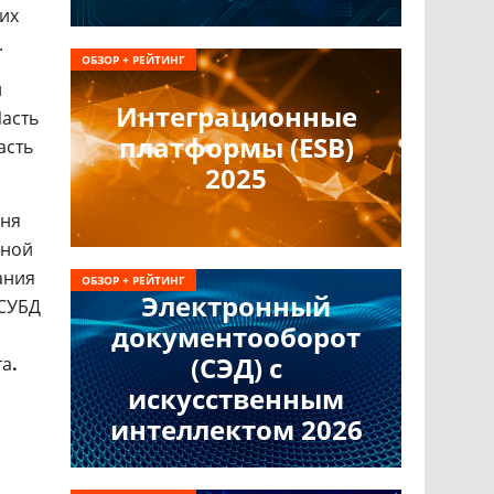
тих
.
ОБЗОР + РЕЙТИНГ
й
Интеграционные
Часть
платформы (ESB)
асть
2025
вня
дной
ания
ОБЗОР + РЕЙТИНГ
Электронный
 СУБД
документооборот
(СЭД) с
та
.
искусственным
интеллектом 2026