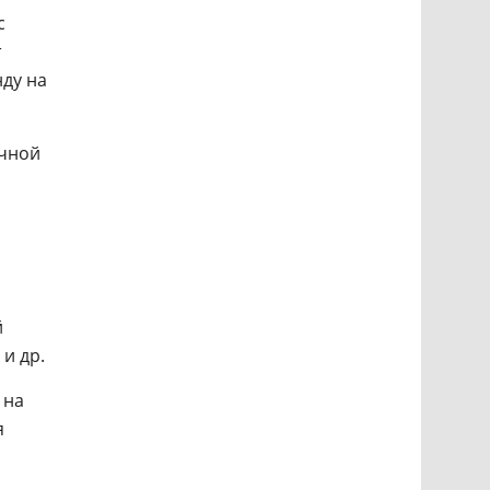
с
т
нду на
ычной
й
и др.
 на
я