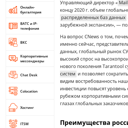
Управляющий директор «
Mai
Онлайн-
концу 2020 г. объем глобальн
бухгалтерия
распределенных баз данных
ВАТС и IP-
зарубежной экспансии», — по
телефония
На вопрос CNews о том, поче
ВКС
именно сейчас, представител
данных, глобальный рынок СУ
Корпоративные
высокий спрос на высокопро
мессенджеры
нового поколения Tarantool 
систем
и позволяет сократит
Chat Desk
видим востребованность наш
инвестиции повысят уровень
Colocation
рубежом корпоративными сист
глазах глобальных заказчиков
Хостинг
Преимущества росс
ITSM