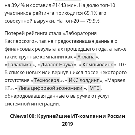
на 39,4% и составил ₽1443 млн. На долю топ-10
участников рейтинга приходится 65,1% его
совокупной выручки. На топ-20 — 79,9%.
Потерей рейтинга стала «Лаборатория
Касперского», так не предоставившая данные о
финансовых результатах прошедшего года, а также
такие крупные компании как «
Аплана
»,
«
Галактика
», «
Диалог Наука
», «
Компьюлинк
», ITG.
В списке новых или вернувшихся после некоторого
отсутствия «
Техносерв
», «
ИКС Холдинг
», «Марвел
КТ», «
Лига цифровой экономики
»,
МТС
,
обнародовавшая данные о выручке от услуг
системной интеграции.
CNews100: Крупнейшие ИТ-компании России
2019