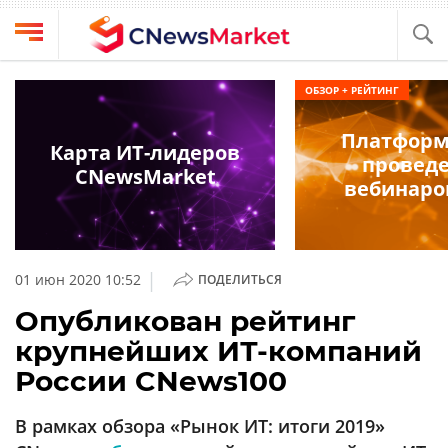
Выбрать
CNews
ОБЗОР + РЕЙТИНГ
провайдера
Аналитика
Платформ
Публикации
Карта ИТ-лидеров
провед
Конференции
CNewsMarket
Компании
вебинаро
Техника
Рейтинги
и
ТВ
обзоры
|
01 июн 2020 10:52
ПОДЕЛИТЬСЯ
Личный
Опубликован рейтинг
кабинет
крупнейших ИТ-компаний
О
России CNews100
проекте
CNews
В рамках обзора «Рынок ИТ: итоги 2019»