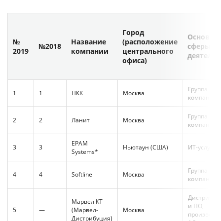
Город
Основны
№
Название
(расположение
№2018
сферы
2019
компании
центрального
деятельн
офиса)
Группа
1
1
НКК
Москва
компаний
Группа
2
2
Ланит
Москва
компаний
EPAM
3
3
Ньютаун (США)
ИТ-услуги
Systems*
Группа
4
4
Softline
Москва
компаний
Дистрибуц
Марвел КТ
и ПО,
5
—
(Марвел-
Москва
производс
Дистрибуция)