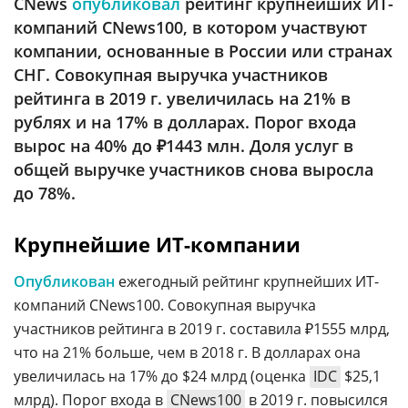
CNews
опубликовал
рейтинг крупнейших ИТ-
Аналитика
компаний CNews100, в котором участвуют
Конференции
компании, основанные в России или странах
СНГ. Совокупная выручка участников
Техника
рейтинга в 2019 г. увеличилась на 21% в
ТВ
рублях и на 17% в долларах. Порог входа
вырос на 40% до ₽1443 млн. Доля услуг в
общей выручке участников снова выросла
Max
Об
до 78%.
издании
Telegram
Реклама
Дзен
Крупнейшие ИТ-компании
Вакансии
VK
Контакты
Опубликован
ежегодный рейтинг крупнейших ИТ-
Rutube
компаний CNews100. Совокупная выручка
участников рейтинга в 2019 г. составила ₽1555 млрд,
что на 21% больше, чем в 2018 г. В долларах она
увеличилась на 17% до $24 млрд (оценка
IDC
$25,1
млрд). Порог входа в
CNews100
в 2019 г. повысился