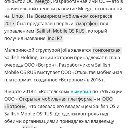
открытой ОС
Meego
. Разработанная ими ОС — это в
значительной степени развитие Meego, основанной
на
Linux
. На
Всемирном мобильном конгрессе
2017
был представлен первый
смартфон
под
управлением
Sailfish Mobile OS RUS
, который
получил название
Inoi R7
.
Материнской структурой Jolla является
гонконгская
Sailfish Holding, акции которой принадлежат в свою
очередь ООО «Вотрон». Разработчиком Sailfish
Mobile OS RUS выступает ООО «Открытая мобильная
платформа», созданное «Вотроном» в 2016 г.
В марте 2018 г. «Ростелеком»
выкупил
по 75% акций
ООО «
Открытая мобильная платформа
» и
ООО
«Вотрон»
, что сделало его владельцем Sailfish OS и
Sailfish Mobile OS RUS. До сделки контроль над
обеими организациями принадлежал владельцу