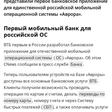
представили первое банковское приложение
Аналитика
для единственной российской мобильной
Конференции
операционной системы «Аврора».
Техника
Первый мобильный банк для
ТВ
российской ОС
ВТБ первым в России разработал банковское
Max
Об
приложение для отечественной мобильной
издании
Telegram
операционной системы
(
ОС
) «Аврора». Об этом
Реклама
Дзен
CNews сообщили в пресс-службе
банка
.
Вакансии
VK
Теперь пользователям устройств на базе «Авроры»
Контакты
Rutube
доступны все основные банковские услуги
ВТБ
.
Клиенты получили возможность проводить
операции по картам и счетам, делать
переводы по
номеру карты
, номеру счета и через Систему
быстрых платежей (
СБП
), а также оплачивать услуги