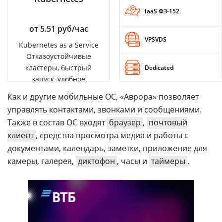
IaaS ФЗ-152
от 5.51 руб/час
VPSVDS
Kubernetes as a Service
Отказоустойчивые
кластеры, быстрый
Dedicated
запуск, удобное
управление
Как и другие мобильные ОС, «Аврора» позволяет
управлять контактами, звонками и сообщениями.
Также в состав ОС входят
браузер
,
почтовый
клиент
, средства просмотра медиа и работы с
документами, календарь, заметки, приложение для
камеры, галерея,
диктофон
, часы и
таймеры
.