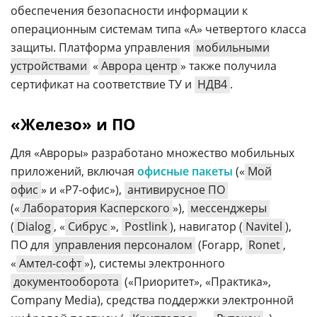
обеспечения безопасности информации к
операционным системам типа «А» четвертого класса
защиты. Платформа управления
мобильными
устройствами
«
Аврора центр
» также получила
сертификат на соответствие ТУ и
НДВ4
.
«Железо» и ПО
Для «Авроры» разработано множество мобильных
приложений, включая
офисные пакеты
(«
Мой
офис
» и «Р7-офис»),
антивирусное ПО
(«
Лаборатория Касперского
»),
мессенджеры
(
Dialog
, «
Сибрус
»,
Postlink
), навигатор (
Navitel
),
ПО для
управления персоналом
(Forapp,
Ronet
,
«
Амтел-софт
»), системы электронного
документооборота
(«Приоритет», «Практика»,
Company Media), средства поддержки электронной