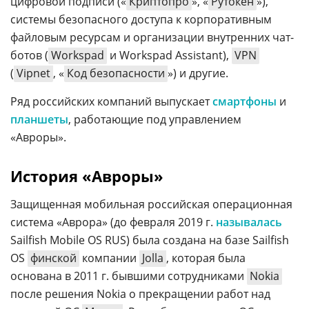
цифровой подписи («
Криптопро
», «
Рутокен
»),
системы безопасного доступа к корпоративным
файловым ресурсам и организации внутренних чат-
ботов (
Workspad
и Workspad Assistant),
VPN
(
Vipnet
, «
Код безопасности
») и другие.
Ряд российских компаний выпускает
смартфоны
и
планшеты
, работающие под управлением
«Авроры».
История «Авроры»
Защищенная мобильная российская операционная
система «Аврора» (до февраля 2019 г.
называлась
Sailfish Mobile OS RUS) была создана на базе Sailfish
OS
финской
компании
Jolla
, которая была
основана в 2011 г. бывшими сотрудниками
Nokia
после решения Nokia о прекращении работ над