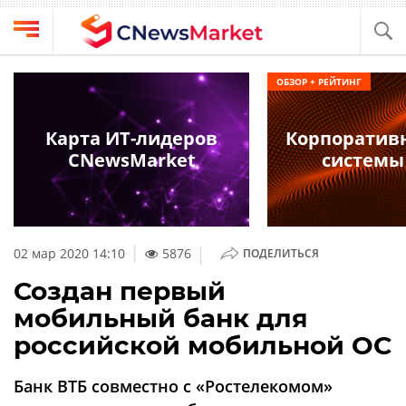
Выбрать
CNews
ОБЗОР + РЕЙТИНГ
провайдера
Аналитика
Публикации
Карта ИТ-лидеров
Корпоратив
Конференции
CNewsMarket
системы
Компании
Техника
Рейтинги
и
ТВ
обзоры
|
02 мар 2020 14:10
5876
ПОДЕЛИТЬСЯ
Личный
Создан первый
кабинет
мобильный банк для
О
российской мобильной ОС
проекте
CNews
Банк ВТБ совместно с «Ростелекомом»