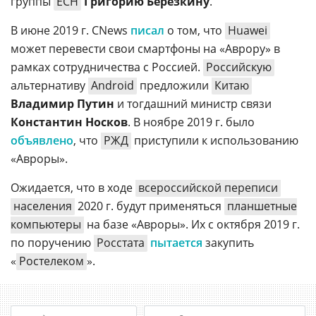
группы
ЕСН
Григорию Березкину
.
В июне 2019 г. CNews
писал
о том, что
Huawei
может перевести свои смартфоны на «Аврору» в
рамках сотрудничества с Россией.
Российскую
альтернативу
Android
предложили
Китаю
Владимир Путин
и тогдашний министр связи
Константин Носков
. В ноябре 2019 г. было
объявлено
, что
РЖД
приступили к использованию
«Авроры».
Ожидается, что в ходе
всероссийской переписи
населения
2020 г. будут применяться
планшетные
компьютеры
на базе «Авроры». Их с октября 2019 г.
по поручению
Росстата
пытается
закупить
«
Ростелеком
».