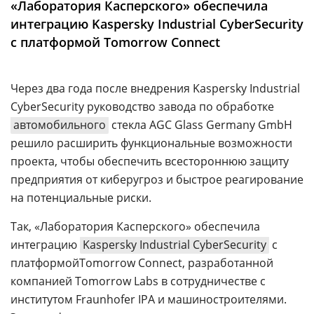
«Лаборатория Касперского» обеспечила
Аналитика
интеграцию Kaspersky Industrial CyberSecurity
Конференции
с платформой Tomorrow Connect
Техника
Через два года после внедрения Kaspersky Industrial
ТВ
CyberSecurity руководство завода по обработке
автомобильного
стекла AGC Glass Germany GmbH
Max
Об
решило расширить функциональные возможности
издании
Telegram
проекта, чтобы обеспечить всестороннюю защиту
Реклама
Дзен
предприятия от киберугроз и быстрое реагирование
Вакансии
VK
на потенциальные риски.
Контакты
Rutube
Так, «Лаборатория Касперского» обеспечила
интеграцию
Kaspersky Industrial CyberSecurity
с
платформойTomorrow Connect, разработанной
компанией Tomorrow Labs в сотрудничестве с
институтом Fraunhofer IPA и машиностроителями.