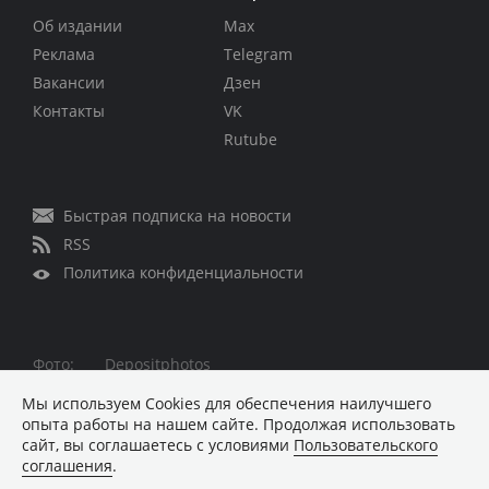
Об издании
Max
Реклама
Telegram
Вакансии
Дзен
Контакты
VK
Rutube
Быстрая подписка на новости
RSS
Политика конфиденциальности
Фото:
Depositphotos
Все права защищены © 1995 – 2026
Мы используем Сookies для обеспечения наилучшего
опыта работы на нашем сайте. Продолжая использовать
Материалы, помеченные знаком ■ опубликованы на
сайт, вы соглашаетесь с условиями
Пользовательского
коммерческой основе
соглашения
.