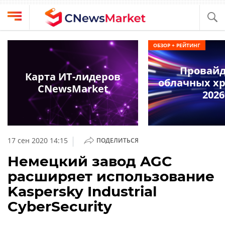
Выбрать
CNews
ОБЗОР + РЕЙТИНГ
провайдера
Аналитика
Провай
Публикации
Карта ИТ-лидеров
облачных х
Конференции
CNewsMarket
Компании
2026
Техника
Рейтинги
и
ТВ
обзоры
|
17 сен 2020 14:15
ПОДЕЛИТЬСЯ
Личный
Немецкий завод AGC
кабинет
расширяет использование
О
Kaspersky Industrial
проекте
CyberSecurity
CNews