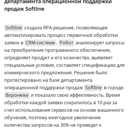
департамента операционной поддержки
Аналитика
продаж Softline
Конференции
Техника
Softline
создала RPA-решение, позволяющее
автоматизировать процесс первичной обработки
ТВ
заявок в
CRM-системе
.
Робот
анализирует запросы
на приобретение программного обеспечения,
Max
Об
определяет продукт и его количество, выявляет
издании
Telegram
специальные условия, составляет спецификацию для
Реклама
Дзен
коммерческого предложения. Решение было
Вакансии
протестировано на базе департамента
VK
Контакты
операционной поддержки продаж
Softline
в городе
Rutube
Воронеже
и показало свою эффективность. Время
обработки каждой заявки сократилось в 10 раз за
счет использования сервисов на основе машинного
обучения, поэтому ежегодное увеличение
количества запросов на 30% не приведет к