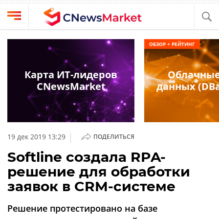
Выбрать
CNews
ОБЗОР + РЕЙТИНГ
провайдера
Аналитика
Публикации
Карта ИТ-лидеров
Облачные
Конференции
CNewsMarket
данных (DBa
Компании
Техника
Рейтинги
и
ТВ
обзоры
|
19 дек 2019 13:29
ПОДЕЛИТЬСЯ
Личный
Softline создала RPA-
кабинет
решение для обработки
О
заявок в CRM-системе
проекте
CNews
Решение протестировано на базе