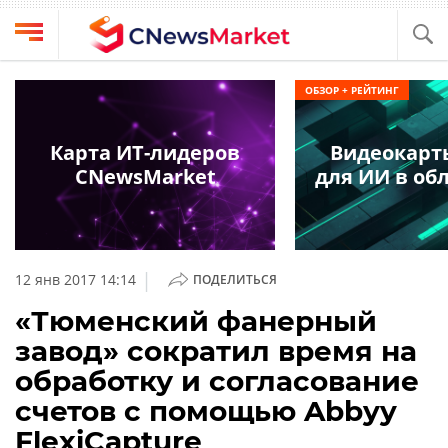
Выбрать
CNews
ОБЗОР + РЕЙТИНГ
провайдера
Аналитика
Публикации
Карта ИТ-лидеров
Видеокарт
Конференции
CNewsMarket
для ИИ в обл
Компании
Техника
Рейтинги
и
ТВ
обзоры
|
12 янв 2017 14:14
ПОДЕЛИТЬСЯ
Личный
«Тюменский фанерный
кабинет
завод» сократил время на
О
обработку и согласование
проекте
счетов с помощью Abbyy
CNews
FlexiCapture