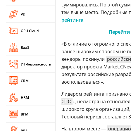
суммировались. По этой сумм
тем выше место. Подробные 
VDI
рейтинга
.
GPU Cloud
Перейти 
«В отличие от огромного спе
BaaS
ранее широким спросом не по
вендоры покинули
российск
ИТ-безопасность
директор проекта Market.CNe
результате российские разра
CRM
воспользоваться».
Лидером рейтинга признано с
HRM
СПО
», несмотря на относите
широкого круга организаций
BPM
Тестовый период составляет 3
На втором месте —
операцио
RPA