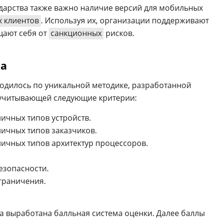
сударства также важно наличие версий для мобильных
х клиентов
. Используя их, организации поддерживают
щают себя от
санкционных
рисков.
га
одилось по уникальной методике, разработанной
 учитывающей следующие критерии:
ичных типов устройств.
личных типов заказчиков.
личных типов архитектур процессоров.
езопасности.
граничения.
а выработана балльная система оценки. Далее баллы