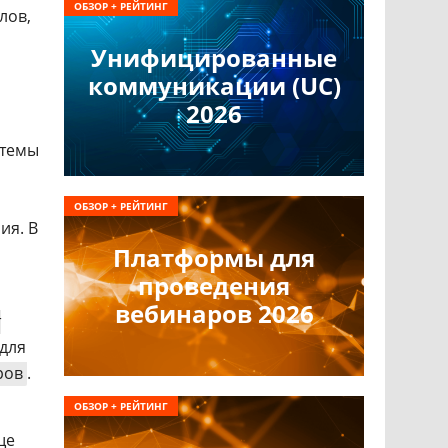
ОБЗОР + РЕЙТИНГ
лов,
Унифицированные
коммуникации (UC)
2026
стемы
ОБЗОР + РЕЙТИНГ
ия. В
Платформы для
проведения
вебинаров 2026
т
 для
ров
.
ОБЗОР + РЕЙТИНГ
ще