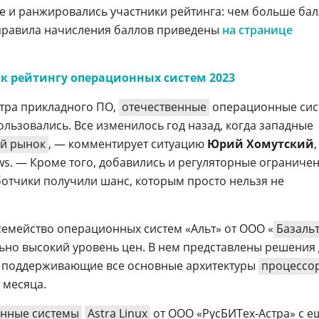
е и ранжировались участники рейтинга: чем больше бал
правила начисления баллов приведены
на странице
к рейтингу операционных систем 2023
ктра прикладного ПО,
отечественные
операционные си
льзовались. Все изменилось год назад, когда западные
ий рынок
, — комментирует ситуацию
Юрий Хомутский
,
ws. — Кроме того, добавились и регуляторные ограничен
ботчики получили шанс, которым просто нельзя не
емейство операционных систем «Альт» от ООО «
Базаль
льно высокий уровень цен. В нем представлены решения
, поддерживающие все основные архитектуры
процессо
 месяца.
нные системы
Astra Linux
от ООО «РусБИТех-Астра» с е