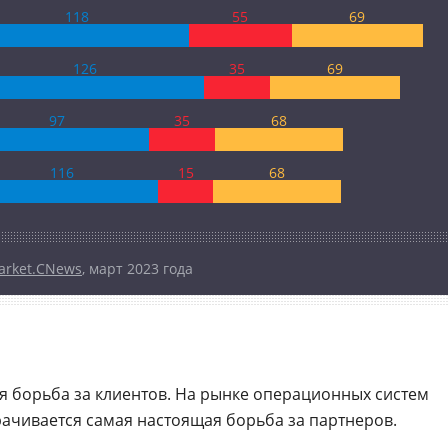
118
55
69
126
35
69
97
35
68
116
15
68
arket.CNews
, март 2023 года
 борьба за клиентов. На рынке операционных систем
рачивается самая настоящая борьба за партнеров.