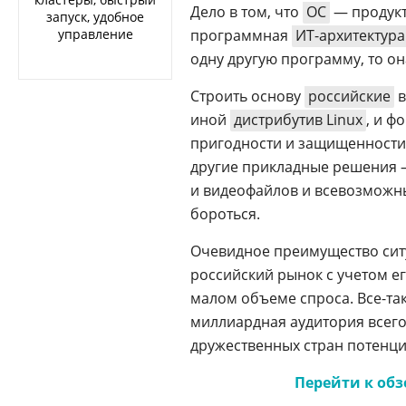
Дело в том, что
ОС
— продукт
запуск, удобное
управление
программная
ИТ-архитектура
одну другую программу, то он
Строить основу
российские
в
иной
дистрибутив Linux
, и 
пригодности и защищенности. 
другие прикладные решения
и видеофайлов и всевозможн
бороться.
Очевидное преимущество ситу
российский рынок с учетом е
малом объеме спроса. Все-так
миллиардная аудитория всего 
дружественных стран потенц
Перейти к обз