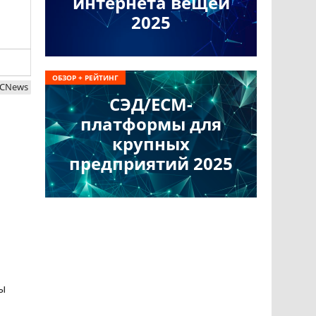
интернета вещей
2025
ОБЗОР + РЕЙТИНГ
.CNews
СЭД/ECM-
платформы для
крупных
предприятий 2025
ы