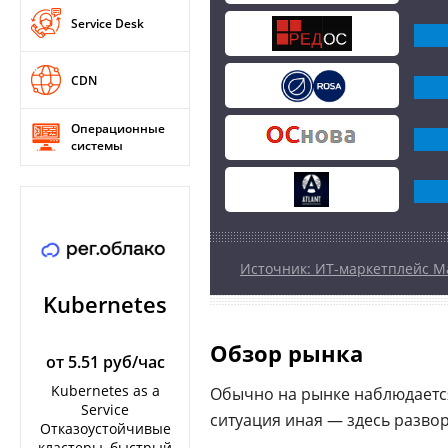
Service Desk
CDN
Операционные
системы
Источник: ИТ-маркетплейс M
Kubernetes
Обзор рынка
от 5.51 руб/час
Kubernetes as a
Обычно на рынке наблюдается
Service
ситуация иная — здесь разво
Отказоустойчивые
кластеры, быстрый