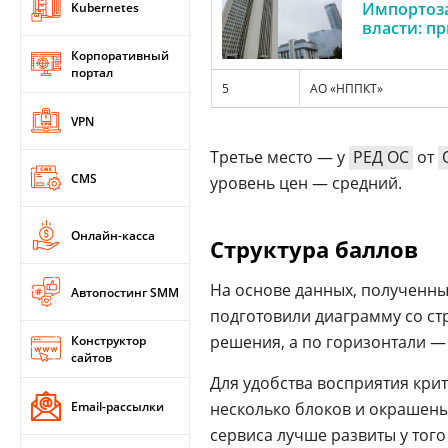
Импортоза
Kubernetes
власти: п
Корпоративный
портал
5
АО «НППКТ»
VPN
Третье место — у
РЕД ОС
от
CMS
уровень цен — средний.
Онлайн-касса
Структура баллов
На основе данных, полученны
Автопостинг SMM
подготовили диаграмму со ст
решения, а по горизонтали —
Конструктор
сайтов
Для удобства восприятия кри
Email-рассылки
несколько блоков и окрашены
сервиса лучше развиты у того