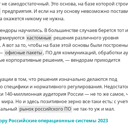
 не самодостаточный. Это основа, на базе которой стро
предприятия. И если на эту основу невозможно постави
а окажется никому не нужна.
ендоры научились. В большинстве случаев берется тот 
формируются
кастомные
решения различного уровня
А вот за то, чтобы на базе этой основы были построены
 —
офисные пакеты
, ПО для коммуникаций, обработки а
ые корпоративные решения, — вендорам приходится
ации в том, что решения изначально делаются под
го специфики и нормативного регулирования. Недостато
и 140-миллионная аудитория России — не то же самое, ч
мира. Но и здесь позитивное зерно все-таки есть: с уче
иальный
рынок российского ПО
не так-то уж и мал.
ору Российские операционные системы 2023