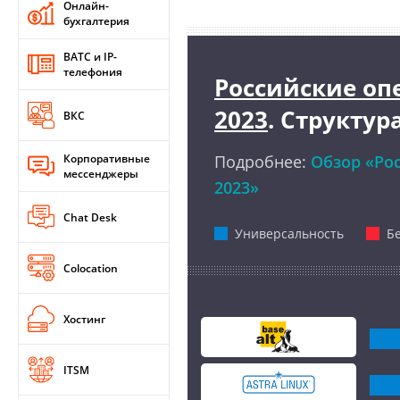
Онлайн-
бухгалтерия
ВАТС и IP-
телефония
Российские оп
2023
. Структур
ВКС
Корпоративные
Подробнее:
Обзор «Ро
мессенджеры
2023»
Chat Desk
Универсальность
Б
Colocation
Хостинг
ITSM