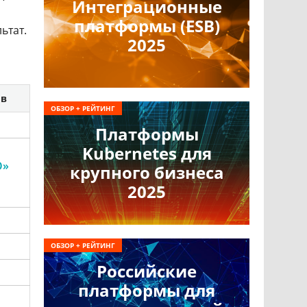
Интеграционные
платформы (ESB)
ьтат.
2025
ов
ОБЗОР + РЕЙТИНГ
Платформы
Kubernetes для
О»
крупного бизнеса
2025
ОБЗОР + РЕЙТИНГ
Российские
платформы для