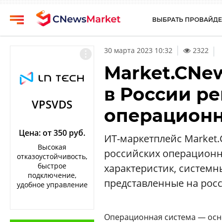
ВЫБРАТЬ ПРОВАЙДЕ
CNews
Выбрать
|
30 марта 2023 10:32
2322
провайдера
Аналитика
Market.CNe
Публикации
Конференции
в России р
Компании
Техника
VPSVDS
операционн
Рейтинги
ТВ
и
обзоры
Цена: от 350 руб.
ИТ-маркетплейс Market
Высокая
российских операционн
Личный
отказоустойчивость,
кабинет
быстрое
характеристик, системн
подключение,
О
представленные на рос
удобное управление
проекте
CNews
Операционная система — осн