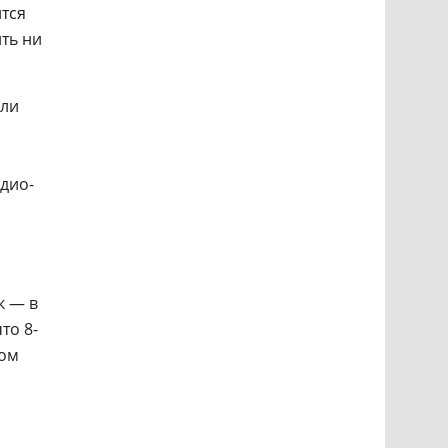
ится
ть ни
или
удио-
к — в
то 8-
том