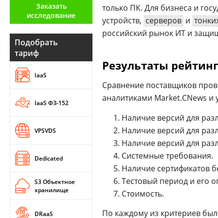
Заказать
только ПК. Для бизнеса и го
Аналитика
исследование
устройств,
серверов
и
тонки
Конференции
российский рынок ИТ и защи
Подобрать
Техника
тариф
Результаты рейтин
ТВ
IaaS
Сравнение поставщиков пров
аналитиками Market.CNews и
Max
Об
IaaS ФЗ-152
издании
Telegram
Наличие версий для разл
Реклама
Дзен
Наличие версий для раз
VPSVDS
Вакансии
VK
Наличие версий для раз
Контакты
Rutube
Системные требования.
Dedicated
Наличие сертификатов б
Тестовый период и его о
S3 Объектное
хранилище
Стоимость.
По каждому из критериев был
DRaaS