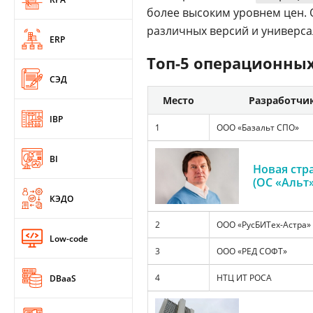
более высоким уровнем цен. 
различных версий и универса
ERP
Топ-5 операционных
СЭД
Место
Разработчи
IBP
1
ООО «Базальт СПО»
BI
Новая стр
(ОС «Альт»)
КЭДО
2
ООО «РусБИТех-Астра»
Low-code
3
ООО «РЕД СОФТ»
4
НТЦ ИТ РОСА
DBaaS