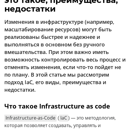
это такое, преимущества,
Аналитика
недостатки
Конференции
Изменения в инфраструктуре (например,
Техника
масштабирование ресурсов) могут быть
реализованы быстрее и надежнее и
ТВ
выполняться в основном без ручного
вмешательства. При этом важно иметь
Max
Об
возможность контролировать весь процесс и
издании
Telegram
отменять изменения, если что-то пойдет не
Реклама
Дзен
по плану. В этой статье мы рассмотрим
Вакансии
VK
подход IaC, его виды, преимущества и
Контакты
недостатки.
Rutube
Что такое Infrastructure as code
Infrastructure-as-Code
(
IaC
)
—
это методология,
которая позволяет создавать, управлять и