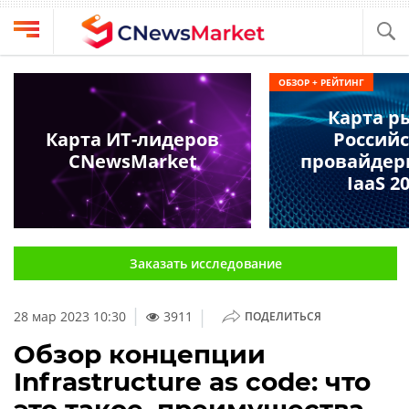
Выбрать
CNews
ОБЗОР + РЕЙТИНГ
провайдера
Аналитика
Карта р
Публикации
Карта ИТ-лидеров
Россий
Конференции
CNewsMarket
провайдер
Компании
IaaS 2
Техника
Рейтинги
и
ТВ
обзоры
Заказать исследование
Личный
кабинет
|
28 мар 2023 10:30
3911
ПОДЕЛИТЬСЯ
О
проекте
Обзор концепции
Infrastructure as code: что
CNews