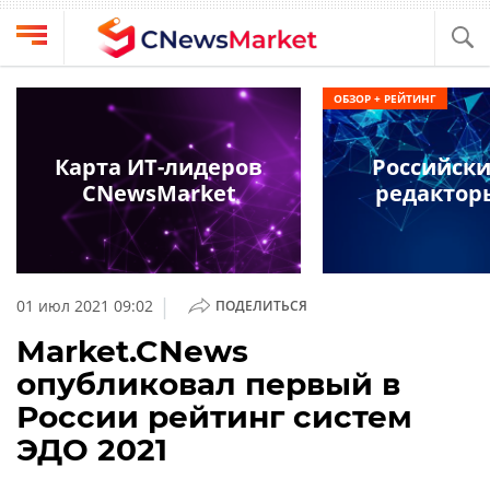
Выбрать
CNews
ОБЗОР + РЕЙТИНГ
провайдера
Аналитика
Публикации
Карта ИТ-лидеров
Российски
Конференции
CNewsMarket
редактор
Компании
Техника
Рейтинги
и
ТВ
обзоры
|
01 июл 2021 09:02
ПОДЕЛИТЬСЯ
Личный
Market.CNews
кабинет
опубликовал первый в
О
России рейтинг систем
проекте
ЭДО 2021
CNews