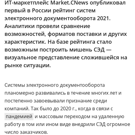
ИТ-маркетплейс Market.CNews опубликовал
Аналитика
первый в России рейтинг систем
Конференции
электронного документооборота 2021.
Аналитики провели сравнение
Техника
возможностей, форматов поставки и других
ТВ
характеристик. На базе рейтинга стало
возможным построить мишень СЭД —
визуальное представление сложившейся на
Max
Об
издании
рынке ситуации.
Telegram
Реклама
Дзен
Вакансии
VK
Системы электронного документооборота
Контакты
планомерно развивались в течение многих лет и
Rutube
постепенно завоевывали признание среди
компаний. Так было до 2020 г., когда в связи с
пандемией
и массовым переходом на удаленную
работу в том или ином виде внедрили СЭД огромное
число заказчиков.