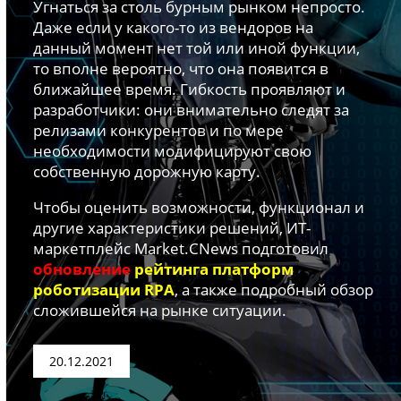
Угнаться за столь бурным рынком непросто.
Аналитика
Даже если у какого-то из вендоров на
Конференции
данный момент нет той или иной функции,
то вполне вероятно, что она появится в
Техника
ближайшее время. Гибкость проявляют и
разработчики: они внимательно следят за
ТВ
релизами конкурентов и по мере
необходимости модифицируют свою
собственную дорожную карту.
Max
Об
издании
Telegram
Чтобы оценить возможности, функционал и
Реклама
Дзен
другие характеристики решений, ИТ-
Вакансии
маркетплейс Market.CNews подготовил
VK
Контакты
обновление
рейтинга платформ
Rutube
роботизации RPA
, а также подробный обзор
сложившейся на рынке ситуации.
20.12.2021