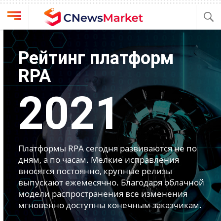
Выбрать
CNews
провайдера
Рейтинг платформ
Аналитика
Публикации
RPA
Конференции
Компании
2021
Техника
Рейтинги
и
ТВ
обзоры
Личный
Платформы RPA сегодня развиваются не по
кабинет
дням, а по часам. Мелкие исправления
вносятся постоянно, крупные релизы
О
выпускают ежемесячно. Благодаря облачной
проекте
модели распространения все изменения
мгновенно доступны конечным заказчикам.
CNews