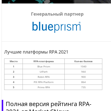
Генеральный партнер
Лучшие платформы RPA 2021
Место
RPA-платформа
Кол-во баллов
1
Blue Prism
1040
2
UiPath
944
3
Robin RPA
900
4
PIX RPA Platform
864
5
Primo RPA
735
Полная версия рейтинга RPA-