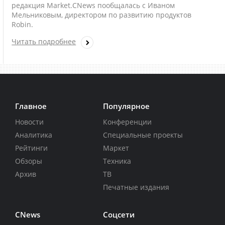
редакция Market.CNews пообщалась с Иваном
Мельниковым, директором по развитию продуктов
Robin.
Читать подробнее
Главное
Популярное
Новости
Конференции
Аналитика
Специальные проекты
Рейтинги
Маркет
Обзоры
Техника
Архив
ТВ
Печатные издания
CNews
Соцсети