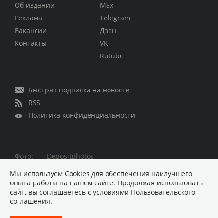
Об издании
Max
Реклама
Telegram
Вакансии
Дзен
Контакты
VK
Rutube
Быстрая подписка на новости
RSS
Политика конфиденциальности
Фото:
Depositphotos
Все права защищены © 1995 – 2026
Мы используем Сookies для обеспечения наилучшего
опыта работы на нашем сайте. Продолжая использовать
Материалы, помеченные знаком ■ опубликованы на
сайт, вы соглашаетесь с условиями
Пользовательского
коммерческой основе
соглашения
.
Хостинг-провайдер REG.RU