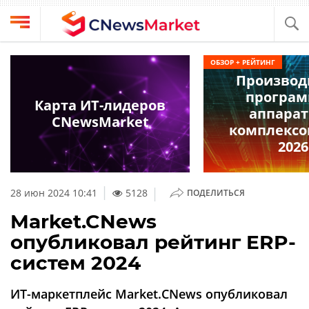
Выбрать
CNews
ОБЗОР + РЕЙТИНГ
провайдера
Производ
Аналитика
програм
Публикации
Карта ИТ-лидеров
аппара
Конференции
CNewsMarket
Компании
комплексо
Техника
2026
Рейтинги
и
ТВ
обзоры
|
28 июн 2024 10:41
5128
ПОДЕЛИТЬСЯ
Личный
Market.CNews
кабинет
опубликовал рейтинг ERP-
О
систем 2024
проекте
CNews
ИТ-маркетплейс Market.CNews опубликовал