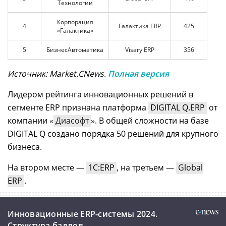
Технологии
Корпорация
4
Галактика ERP
425
«Галактика»
5
БизнесАвтоматика
Visary ERP
356
Источник: Market.CNews
.
Полная версия
Лидером рейтинга инновационных решений в
сегменте ERP признана платформа
DIGITAL Q.ERP
от
компании
«
Диасофт
»
. В общей сложности на базе
DIGITAL Q создано порядка 50 решений для крупного
бизнеса.
На втором месте
—
1С:ERP
, на третьем
—
Global
ERP
.
Инновационные ERP-системы 2024.
Структура баллов