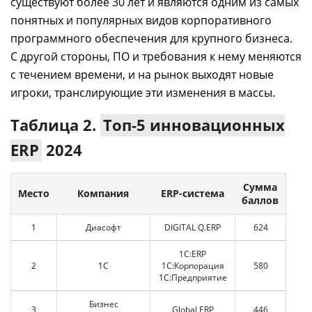
существуют более 30 лет и являются одним из самых
понятных и популярных видов корпоративного
программного обеспечения для крупного бизнеса.
С другой стороны, ПО и требования к нему меняются
с течением времени, и на рынок выходят новые
игроки, транслирующие эти изменения в массы.
Таблица 2.
Топ-5 инновационных
ERP
2024
Сумма
Место
Компания
ERP-система
баллов
1
Диасофт
DIGITAL Q.ERP
624
1С:ERP
2
1С
1С:Корпорация
580
1С:Предприятие
Бизнес
3
Global ERP
446