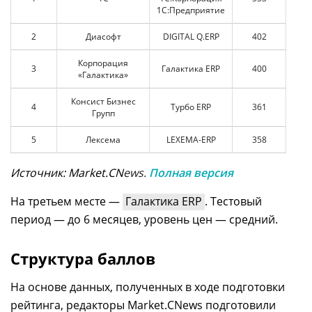
1С:Предприятие
2
Диасофт
DIGITAL Q.ERP
402
Корпорация
3
Галактика ERP
400
«Галактика»
Консист Бизнес
4
Турбо ERP
361
Групп
5
Лексема
LEXEMA-ERP
358
Источник: Market.CN
ews.
Полная версия
На третьем месте —
Галактика ERP
. Тестовый
период — до 6 месяцев, уровень цен — средний.
Структура баллов
На основе данных, полученных в ходе подготовки
рейтинга, редакторы Market.CNews подготовили