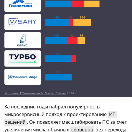
180
32
144
190
80
36
220
16
205
Источник: ИТ-маркетплейс Market.CNews
, 2024 г.
За последние годы набрал популярность
микросервисный подход к проектированию
ИТ-
решений
. Он позволяет масштабировать ПО за счет
увеличения числа обычных
серверов
без перехода