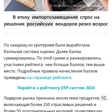
© WrightStudio / Фотобанк Фотодженика
В эпоху
импортозамещения
спрос на
решения
российских
вендоров резко возроc
По каждому из критериев была выработала
балльная система оценки. Далее баллы
суммировались. По этой сумме и ранжировались
участники рейтинга: чем больше баллов, тем выше
место. Подробные правила начисления баллов
приведены
на странице рейтинга
.
Перейти к рейтингу ERP-систем 2024
Лидером рынка признана экосистема продуктов
1С
,
включающая более 250 отраслевых решений и
более 50 дополнительных модулей, позволяющих