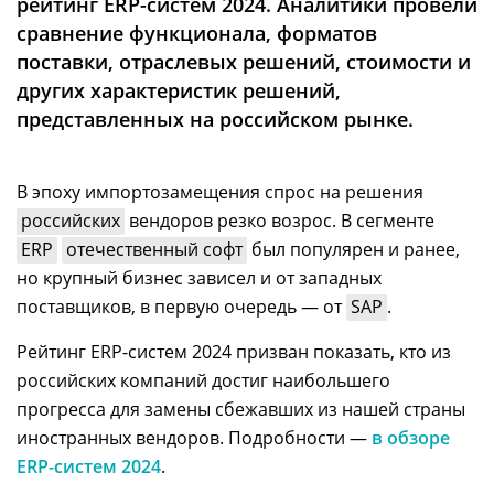
рейтинг ERP-систем 2024. Аналитики провели
Аналитика
сравнение функционала, форматов
Конференции
поставки, отраслевых решений, стоимости и
других характеристик решений,
Техника
представленных на российском рынке.
ТВ
В эпоху импортозамещения спрос на решения
Max
Об
российских
вендоров резко возрос. В сегменте
издании
Telegram
ERP
отечественный софт
был популярен и ранее,
Реклама
Дзен
но крупный бизнес зависел и от западных
Вакансии
поставщиков, в первую очередь — от
SAP
.
VK
Контакты
Rutube
Рейтинг ERP-систем 2024 призван показать, кто из
российских компаний достиг наибольшего
прогресса для замены сбежавших из нашей страны
иностранных вендоров. Подробности —
в обзоре
ERP-систем 2024
.