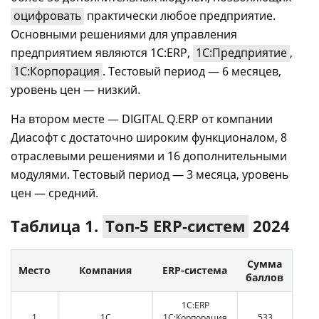
оцифровать
практически любое предприятие.
Основными решениями для управления
предприятием являются 1С:ERP,
1С:Предприятие
,
1С:Корпорация
. Тестовый период
—
6 месяцев,
уровень цен
—
низкий.
На втором месте
—
DIGITAL Q.ERP от компании
Диасофт с достаточно широким функционалом, 8
отраслевыми решениями и 16 дополнительными
модулями. Тестовый период — 3 месяца, уровень
цен — средний.
Таблица 1.
Топ-5 ERP-систем
2024
Сумма
Место
Компания
ERP-система
баллов
1С:ERP
1
1С
1С:Корпорация
533