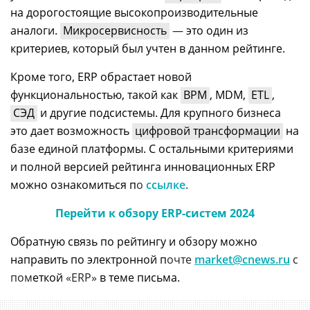
на дорогостоящие высокопроизводительные
аналоги.
Микросервисность
—
это один из
критериев, который был учтен в данном рейтинге.
Кроме того, ERP обрастает новой
функциональностью, такой как
BPM
, MDM,
ETL
,
СЭД
и другие подсистемы. Для крупного бизнеса
это дает возможность
цифровой трансформации
на
базе единой платформы. С остальными критериями
и полной версией рейтинга инновационных ERP
можно ознакомиться п
о
ссылке
.
Перейти к обзору ERP-систем 2024
Обратную связь по рейтингу и обзору можно
направить по электронной п
очте
market@cnews.ru
с
пом
еткой
«ERP»
в теме письма.