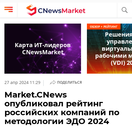
Выбрать
CNews
ОБЗОР + РЕЙТИНГ
провайдера
Решения
Аналитика
управл
Публикации
Карта ИТ-лидеров
виртуал
Конференции
CNewsMarket
Компании
рабочими 
Техника
(VDI) 2
Рейтинги
и
ТВ
обзоры
|
27 апр 2024 11:29
ПОДЕЛИТЬСЯ
Личный
Market.CNews
кабинет
опубликовал рейтинг
О
российских компаний по
проекте
методологии ЭДО 2024
CNews