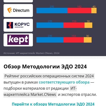
235
182
40
235
159
30
235
153
30
Источник: ИТ-маркетплейс Market.CNews, 2024
Обзор Методологии ЭДО 2024
Рейтинг российских операционных систем 2024
выпущен в рамках
соответствующего обзора
—
подборки материалов от редакции
ИТ-
маркетплейса Market.CNews
и экспертов отрасли.
Перейти к обзору Методологии ЭДО 2024