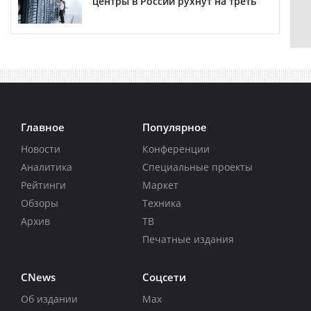
центры в России рухнут на треть
Главное
Популярное
Новости
Конференции
Аналитика
Специальные проекты
Рейтинги
Маркет
Обзоры
Техника
Архив
ТВ
Печатные издания
CNews
Соцсети
Об издании
Max