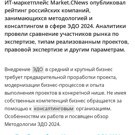
ИТ-маркетплейс Market.CNews опубликовал
Аналитика
рейтинг российских компаний,
Конференции
занимающихся методологией и
консалтингом в сфере ЭДО 2024. Аналитики
Техника
провели сравнение участников рынка по
ТВ
экспертизе, типам реализованным проектов,
правовой экспертизе и другим параметрам.
Max
Об
издании
Telegram
Внедрение
ЭДО
в средний и крупный бизнес
Реклама
Дзен
требует предварительной проработки проекта,
Вакансии
VK
модернизации бизнес-процессов и опыта
Контакты
выполнения проектов в конкретной нише. Не имея
Rutube
собственных компетенций бизнес обращается за
помощью к
консалтинговым
организациям.
Особенностям их работв и посвящен обзор
Методологии ЭДО 2024.