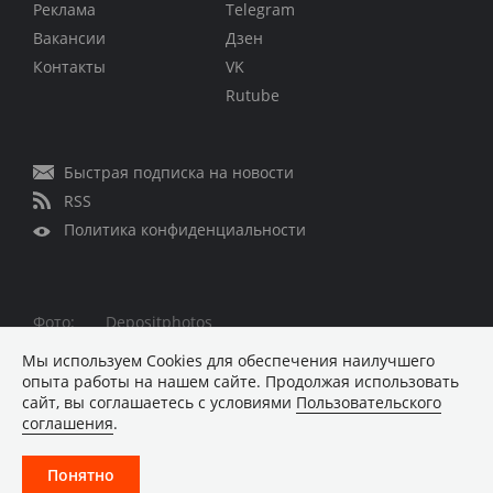
Реклама
Telegram
Вакансии
Дзен
Контакты
VK
Rutube
Быстрая подписка на новости
RSS
Политика конфиденциальности
Фото:
Depositphotos
Все права защищены © 1995 – 2026
Мы используем Сookies для обеспечения наилучшего
опыта работы на нашем сайте. Продолжая использовать
Материалы, помеченные знаком ■ опубликованы на
сайт, вы соглашаетесь с условиями
Пользовательского
коммерческой основе
соглашения
.
Хостинг-провайдер REG.RU
Понятно