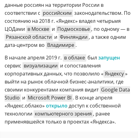
данные россиян на территории России в
соответствии с
российским
законодательством. По
состоянию на 2018 г. «Яндекс» владел четырьмя
ЦОДами
в Москве
и
Подмосковье
, по одному — в
Рязанской области
и
Финляндии
, а также одним
дата-центром во
Владимире
.
В начале апреля 2019 г.
в облаке
был
запущен
сервис
визуализации
и сопоставления
корпоративных данных, что позволило «
Яндексу
»
выйти на рынок облачной бизнес-аналитики, где
своими конкурентами компания видит
Google Data
Studio
и
Microsoft Power BI
. В конце апреля
«Яндекс.облако»
открыло
доступ к собственной
технологии
компьютерного зрения
, ранее
применявшейся только в проектах «Яндекса».