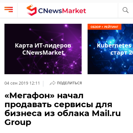
Выбрать
CNews
ОБЗОР + РЕЙТИНГ
провайдера
Аналитика
Публикации
Карта ИТ-лидеров
Kubernetes
Конференции
CNewsMarket
старт 2
Компании
Техника
Рейтинги
и
ТВ
обзоры
|
04 сен 2019 12:11
ПОДЕЛИТЬСЯ
Личный
«Мегафон» начал
кабинет
продавать сервисы для
О
бизнеса из облака Mail.ru
проекте
Group
CNews