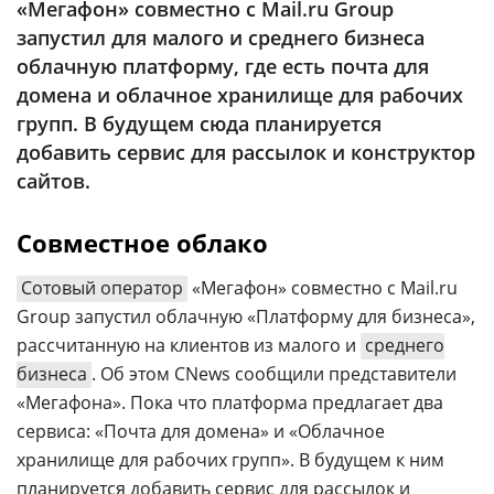
«Мегафон» совместно с Mail.ru Group
Аналитика
запустил для малого и среднего бизнеса
Конференции
облачную платформу, где есть почта для
домена и облачное хранилище для рабочих
Техника
групп. В будущем сюда планируется
ТВ
добавить сервис для рассылок и конструктор
сайтов.
Max
Об
издании
Совместное облако
Telegram
Реклама
Дзен
Сотовый оператор
«Мегафон» совместно с Mail.ru
Вакансии
VK
Group запустил облачную «Платформу для бизнеса»,
Контакты
Rutube
рассчитанную на клиентов из малого и
среднего
бизнеса
. Об этом CNews сообщили представители
«Мегафона». Пока что платформа предлагает два
сервиса: «Почта для домена» и «Облачное
хранилище для рабочих групп». В будущем к ним
планируется добавить сервис для рассылок и