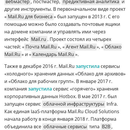
вебмастер
, постмастер,
предиктивная аналитика
и
другие инструменты. В первоначальном виде проект
«
Mail.Ru для бизнеса
» был запущен в 2013 г. С его
помощью можно было создавать почтовые ящики
на домене компании и управлять ими через
интерфейс
Mail.ru
. Проект состоял из четырех
частей: «
Почта Mail.Ru
», «
Агент Mail.Ru
», «
Облако
Mail.Ru
» и «
Календарь Mail.Ru
».
Также в декабре 2016 г. Mail.Ru
запустила
сервисы
«холодного» хранения данных «Облако для архивов»
и «Облако для рабочих групп». В январе 2017 г.
компания
запустила
сервис «горячего» хранения
корпоративных данных Hotbox. В мае 2017 г. был
запущен сервис
облачной инфраструктуры
Infra.
Как единая IaaS-платформа Mail.Ru Cloud Solutions
начала работу в конце января 2018 г. Платформа
объединила все
облачные сервисы
типа
B2B
,