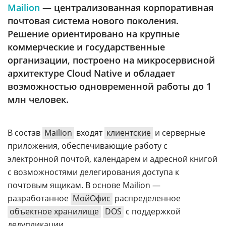
Аналитика
Mailion
— централизованная корпоративная
почтовая система нового поколения.
Конференции
Решение ориентировано на крупные
Техника
коммерческие и государственные
организации, построено на микросервисной
ТВ
архитектуре Cloud Native и обладает
возможностью одновременной работы до 1
Max
Об
млн человек.
издании
Telegram
Реклама
Дзен
В состав
Mailion
входят
клиентские
и серверные
Вакансии
VK
приложения, обеспечивающие работу с
Контакты
Rutube
электронной почтой, календарем и адресной книгой
с возможностями делегирования доступа к
почтовым ящикам. В основе Mailion —
разработанное
МойОфис
распределенное
объектное хранилище
DOS
с поддержкой
дедупликации.