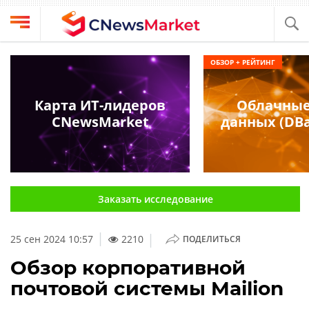
Выбрать
CNews
ОБЗОР + РЕЙТИНГ
провайдера
Аналитика
Публикации
Карта ИТ-лидеров
Облачные
Конференции
CNewsMarket
данных (DBa
Компании
Техника
Рейтинги
и
ТВ
обзоры
Заказать исследование
Личный
кабинет
|
25 сен 2024 10:57
2210
ПОДЕЛИТЬСЯ
О
проекте
Обзор корпоративной
почтовой системы Mailion
CNews