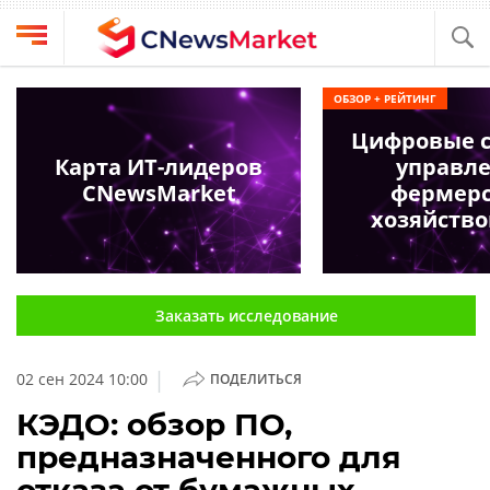
Выбрать
CNews
ОБЗОР + РЕЙТИНГ
провайдера
Аналитика
Цифровые 
Публикации
Карта ИТ-лидеров
управл
Конференции
CNewsMarket
фермер
Компании
хозяйство
Техника
Рейтинги
и
ТВ
обзоры
Заказать исследование
Личный
кабинет
|
02 сен 2024 10:00
ПОДЕЛИТЬСЯ
О
проекте
КЭДО: обзор ПО,
предназначенного для
CNews