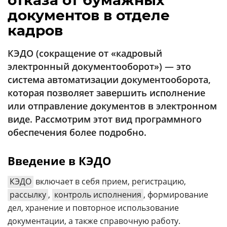
отказа от бумажных
Аналитика
документов в отделе
Конференции
кадров
Техника
КЭДО (сокращение от «кадровый
ТВ
электронный документооборот») — это
система автоматизации документооборота,
которая позволяет завершить исполнение
Max
Об
или отправление документов в электронном
издании
Telegram
виде. Рассмотрим этот вид программного
Реклама
Дзен
обеспечения более подробно.
Вакансии
VK
Контакты
Rutube
Введение в КЭДО
КЭДО
включает в себя прием, регистрацию,
рассылку
,
контроль исполнения
, формирование
дел, хранение и повторное использование
документации, а также справочную работу.