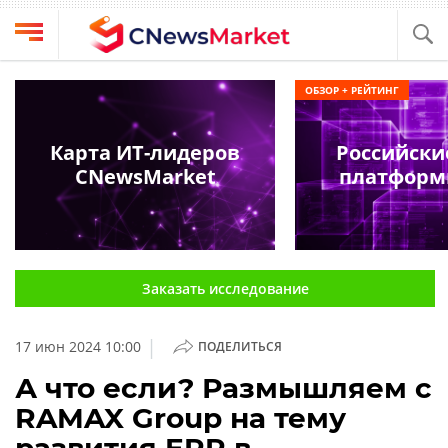
Выбрать
CNews
ОБЗОР + РЕЙТИНГ
провайдера
Аналитика
Публикации
Карта ИТ-лидеров
Российски
Конференции
CNewsMarket
платформ
Компании
Техника
Рейтинги
и
ТВ
обзоры
Заказать исследование
Личный
кабинет
|
17 июн 2024 10:00
ПОДЕЛИТЬСЯ
О
проекте
А что если? Размышляем с
RAMAX Group на тему
CNews