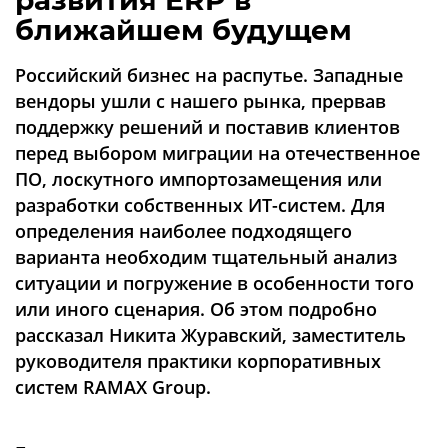
развития ERP в
Аналитика
ближайшем будущем
Конференции
Российский бизнес на распутье. Западные
Техника
вендоры ушли с нашего рынка, прервав
поддержку решений и поставив клиентов
ТВ
перед выбором миграции на отечественное
ПО, лоскутного импортозамещения или
Max
Об
разработки собственных ИТ-систем. Для
издании
Telegram
определения наиболее подходящего
Реклама
Дзен
варианта необходим тщательный анализ
Вакансии
VK
ситуации и погружение в особенности того
Контакты
или иного сценария. Об этом подробно
Rutube
рассказал Никита Журавский, заместитель
руководителя практики корпоративных
систем RAMAX Group.