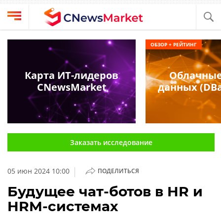
Выбрать
CNews
ОБЗОР + РЕЙТИНГ
провайдера
Аналитика
Публикации
Карта ИТ-лидеров
Облачные
Конференции
CNewsMarket
данных (DBa
Компании
Техника
Рейтинги
и
ТВ
обзоры
Заказать исследование
Личный
кабинет
|
05 июн 2024 10:00
ПОДЕЛИТЬСЯ
О
проекте
Будущее чат-ботов в HR и
HRM-системах
CNews