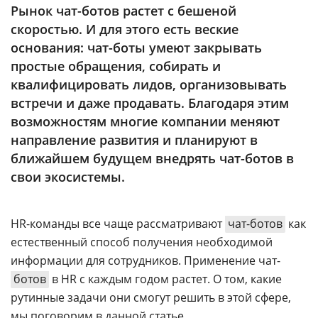
Аналитика
Рынок чат-ботов растет с бешеной
скоростью. И для этого есть веские
Конференции
основания: чат-боты умеют закрывать
Техника
простые обращения, собирать и
квалифицировать лидов, организовывать
ТВ
встречи и даже продавать. Благодаря этим
возможностям многие компании меняют
Max
Об
направление развития и планируют в
издании
ближайшем будущем внедрять чат-ботов в
Telegram
Реклама
свои экосистемы.
Дзен
Вакансии
VK
Контакты
Rutube
HR-команды все чаще рассматривают
чат-ботов
как
естественный способ получения необходимой
информации для сотрудников. Применение чат-
ботов
в HR с каждым годом растет. О том, какие
рутинные задачи они смогут решить в этой сфере,
мы поговорим в данной статье.