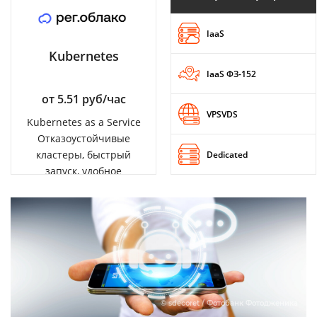
IaaS
Kubernetes
IaaS ФЗ-152
от 5.51 руб/час
VPSVDS
Kubernetes as a Service
Отказоустойчивые
кластеры, быстрый
Dedicated
запуск, удобное
управление
© sdecoret / Фотобанк Фотодженика