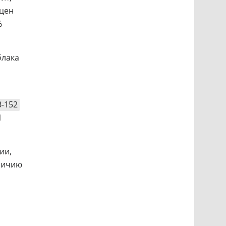
цен
%
блака
-152
1
ии,
личию