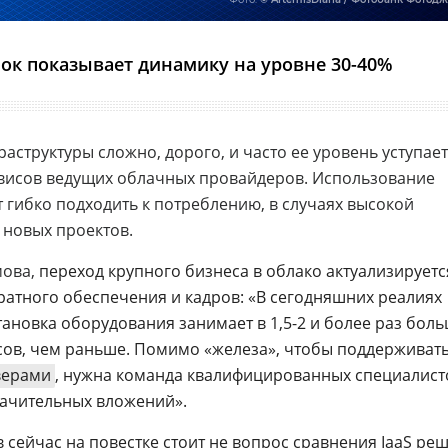
к показывает динамику на уровне 30-40%
структуры сложно, дорого, и часто ее уровень уступает
рвисов ведущих облачных провайдеров. Использование
 гибко подходить к потреблению, в случаях высокой
 новых проектов.
мова,
переход крупного бизнеса в облако актуализируетс
ратного обеспечения и кадров: «В сегодняшних реалиях
тановка оборудования занимает в 1,5-2 и более раз бол
сов, чем раньше. Помимо «железа», чтобы поддерживат
верами
, нужна команда квалифицированных специалист
начительных вложений».
 сейчас на повестке стоит не вопрос сравнения IaaS ре