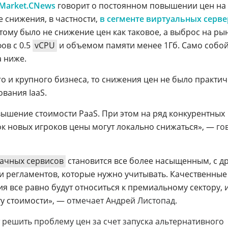
Market.CNews
говорит о постоянном повышении цен на
 снижения, в частности,
в сегменте виртуальных серве
тому было не снижение цен как таковое, а выброс на ры
ов с 0.5
vCPU
и объемом памяти менее 1Гб. Само собой
а ниже.
го и крупного бизнеса, то снижения цен не было практи
ования IaaS.
вышение стоимости PaaS. При этом на ряд конкурентных
ок новых игроков цены могут локально снижаться», —
го
ачных сервисов
становится все более насыщенным, с д
 и регламентов, которые нужно учитывать. Качественные
все равно будут относиться к премиальному сектору, и 
ту стоимости», —
отмечает Андрей Листопад.
т решить проблему цен за счет запуска альтернативного