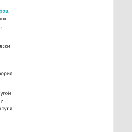
ров,
нок
,
чески
ворил
ругой
 и
тут я