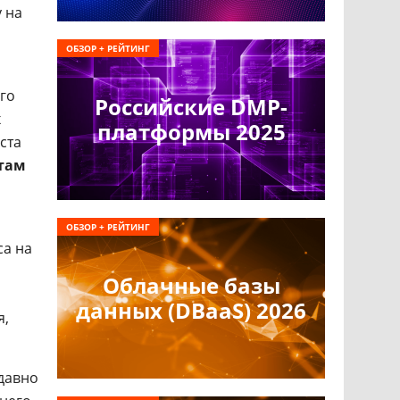
 на
ОБЗОР + РЕЙТИНГ
го
Российские DMP-
х
платформы 2025
ста
ктам
ОБЗОР + РЕЙТИНГ
са на
Облачные базы
данных (DBaaS) 2026
я,
 давно