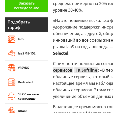
Заказать
среднем, примерно на 20% еж
Аналитика
исследование
уровне 30-40%.
Конференции
«На это повлияло несколько ф
Подобрать
Техника
удорожание поддержки инфр
тариф
обеспечения, а с другой, общ
ТВ
IaaS
инноваций во все сферы жизн
рынка IaaS на годы вперед», 
Max
Об
Selectel
.
IaaS ФЗ-152
издании
Telegram
Реклама
С ним почти полностью согл
Дзен
VPSVDS
сервисов
ГК Softline
: «В пе
Вакансии
VK
облачные сервисы, который з
Контакты
Rutube
Dedicated
настоящее время мы наблюда
облачных сервисов. Этому сп
S3 Объектное
увеличение объемов данных 
хранилище
В настоящее время можно гово
DRaaS