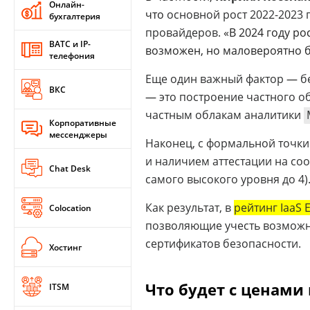
Онлайн-
что
основной рост 2022-2023 
бухгалтерия
провайдеров.
«В 2024 году ро
ВАТС и IP-
возможен, но маловероятно б
телефония
Еще один важный фактор
—
бе
ВКС
—
это построение частного об
частным облакам аналитики
Корпоративные
мессенджеры
Наконец, с формальной точки
и наличием аттестации на со
Chat Desk
самого высокого уровня до 4)
Как результат, в
рейтинг IaaS 
Colocation
позволяющие учесть возможн
сертификатов безопасности.
Хостинг
Что будет с ценами
ITSM