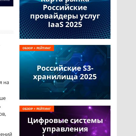
Российские
провайдеры услуг
IaaS 2025
ОБЗОР + РЕЙТИНГ
Российские S3-
хранилища 2025
я на
ьше
ь
ОБЗОР + РЕЙТИНГ
ов,
Цифровые системы
управления
шений