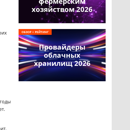
фермерским
хозяйством 2026
оих
ОБЗОР + РЕЙТИНГ
Провайдеры
облачных
хранилищ 2026
 годы
ет.
ит,