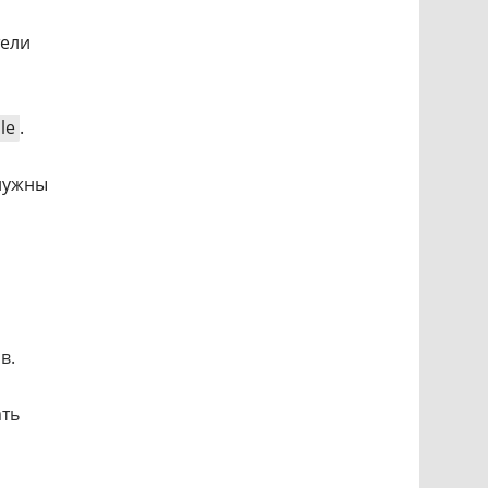
тели
le
.
нужны
в.
ать