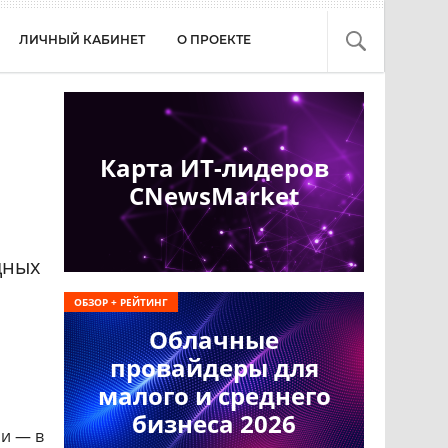
ЛИЧНЫЙ КАБИНЕТ
О ПРОЕКТЕ
Карта ИТ-лидеров
CNewsMarket
дных
ОБЗОР + РЕЙТИНГ
Облачные
провайдеры для
малого и среднего
бизнеса 2026
ми — в