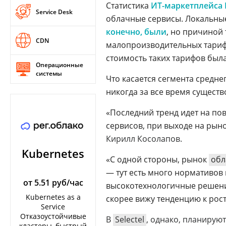
Статистика
ИТ-маркетплейса 
Service Desk
облачные сервисы. Локальные
конечно, были
, но причиной 
CDN
малопроизводительных тариф
стоимость таких тарифов был
Операционные
системы
Что касается сегмента средне
никогда за все время существ
«Последний тренд идет на по
сервисов, при выходе на рын
Кирилл Косолапов.
Kubernetes
«С одной стороны, рынок
обл
— тут есть много нормативов
от 5.51 руб/час
высокотехнологичные решения 
Kubernetes as a
скорее вижу тенденцию к рос
Service
Отказоустойчивые
В
Selectel
, однако, планирую
кластеры, быстрый