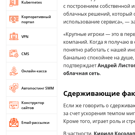
Kubernetes
с построением собственной и
облачных решений, который 
Корпоративный
использование сервиса», — з
портал
«Крупные игроки — это в пер
VPN
компаний. Когда я получаю в 
понятно работать с нашей инф
CMS
банально спокойнее на душе, 
подтверждает
Андрей Листо
Онлайн-касса
облачная сеть
.
Автопостинг SMM
Сдерживающие фа
Конструктор
Если же говорить о сдержива
сайтов
за счет ускорения темпом миг
Кроме того, играет роль и ст
Email-рассылки
В частности,
Кирилл Косола