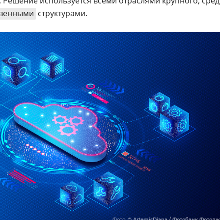
. Решение используется всеми отраслями крупного, сре
твенными
структурами.
Фото:
© ArtemisDiana / Фотобанк Фотод