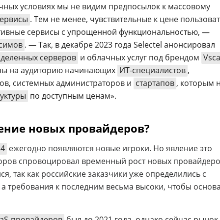
чных условиях мы не видим предпосылок к массовому
сервисы
. Тем не менее, чувствительные к цене пользова
ативные сервисы с упрощенной функциональностью, —
нсимов
. — Так, в декабре 2023 года Selectel анонсировал
деленных серверов
и облачных услуг под брендом
Vsca
аны на аудиторию начинающих
ИТ-специалистов
,
ов, системных администраторов и
стартапов
, которым 
руктуры
по доступным ценам».
ение новых провайдеров?
24
ежегодно появляются новые игроки. Но явление это
доров спровоцировал временный рост новых провайдеро
ся, так как российские заказчики уже определились с
а требования к последним весьма высоки, чтобы основ
aaS-провайдеров
был до 2021 года, однако сейчас рынок