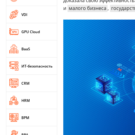
доказала свою эффективность
и
малого бизнеса
,
государс
VDI
GPU Cloud
BaaS
ИТ-безопасность
CRM
HRM
BPM
RPA