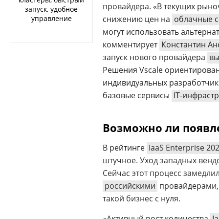
провайдера.
«В текущих рыно
запуск, удобное
снижению цен на
облачные 
управление
могут использовать альтерн
комментирует
Константин А
запуск нового провайдера
вы
Решения Vscale ориентиров
индивидуальных разработчик
базовые сервисы
IT-инфраст
Возможно ли появл
В рейтинге
IaaS Enterprise 20
штучное. Уход западных вен
Сейчас этот процесс замедлил
российскими
провайдерами, 
такой бизнес с нуля.
«Активный рост количества
I