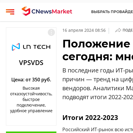
ВЫБРАТЬ ПРОВАЙДЕ
CNews
Выбрать
|
16 апреля 2024 08:56
ПОДЕ
провайдера
Аналитика
Положение 
Публикации
Конференции
сегодня: мн
Компании
Техника
VPSVDS
Рейтинги
В последние годы ИТ-ры
ТВ
и
причин — тренд на циф
обзоры
Цена: от 350 руб.
вендоров. Аналитики Ma
Высокая
Личный
отказоустойчивость,
подводят итоги 2022-202
кабинет
быстрое
подключение,
О
удобное управление
проекте
Итоги 2022-2023
CNews
Российский ИТ-рынок всю ист