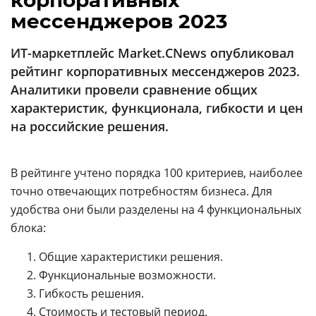
корпоративных
Аналитика
мессенджеров 2023
Конференции
ИТ-маркетплейс Market.CNews опубликовал
Техника
рейтинг корпоративных мессенджеров 2023.
Аналитики провели сравнение общих
ТВ
характеристик, функционала, гибкости и цен
на российские решения.
Max
Об
издании
Telegram
Реклама
В рейтинге учтено порядка 100 критериев, наиболее
Дзен
точно отвечающих потребностям бизнеса. Для
Вакансии
VK
удобства они были разделены на 4 функциональных
Контакты
Rutube
блока:
Общие характеристики решения.
Функциональные возможности.
Гибкость решения.
Стоимость и тестовый период.