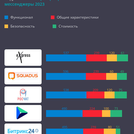
мессенджеры 2023
Функционал
Общие характеристики
Безопасность
Стоимость
537
239
120
61
596
239
60
49
538
209
120
75
490
224
100
73
495
239
80
51