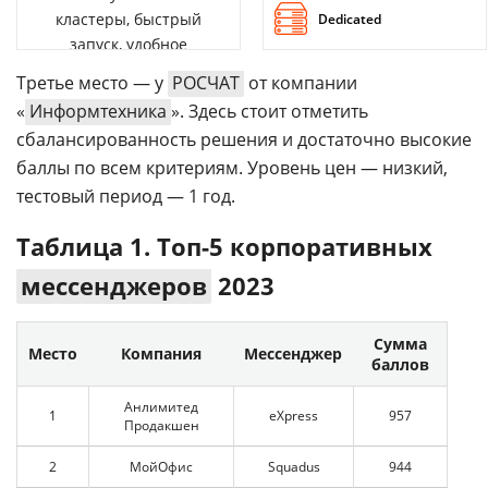
кластеры, быстрый
Dedicated
запуск, удобное
управление
Третье место — у
РОСЧАТ
от компании
«
Информтехника
». Здесь стоит отметить
сбалансированность решения и достаточно высокие
баллы по всем критериям. Уровень цен — низкий,
тестовый период — 1 год.
Таблица 1. Топ-5 корпоративных
мессенджеров
2023
Сумма
Место
Компания
Мессенджер
баллов
Анлимитед
1
eXpress
957
Продакшен
2
МойОфис
Squadus
944