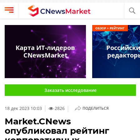
Выбрать
CNews
ОБЗОР + РЕЙТИНГ
провайдера
Аналитика
Публикации
Карта ИТ-лидеров
Российски
Конференции
CNewsMarket
редактор
Компании
Техника
Рейтинги
и
ТВ
обзоры
Заказать исследование
Личный
кабинет
|
18 дек 2023 10:03
2826
ПОДЕЛИТЬСЯ
О
проекте
Market.CNews
опубликовал рейтинг
CNews