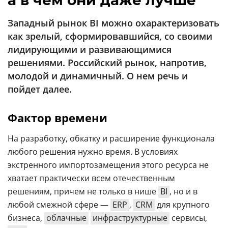
а в чем они даже лучше
Аналитика
Западный рынок BI можно охарактеризовать
Конференции
как зрелый, сформировавшийся, со своими
Техника
лидирующими и развивающимися
решениями. Российский рынок, напротив,
ТВ
молодой и динамичный. О нем речь и
пойдет далее.
Max
Об
издании
Telegram
Фактор времени
Реклама
Дзен
Вакансии
На разработку, обкатку и расширение функционала
VK
любого решения нужно время. В условиях
Контакты
Rutube
экстренного импортозамещения этого ресурса не
хватает практически всем отечественным
решениям, причем не только в нише
BI
, но и в
любой смежной сфере —
ERP
,
CRM
для крупного
бизнеса,
облачные
инфраструктурные
сервисы,