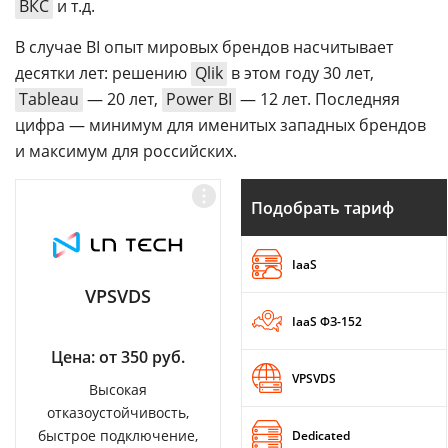
ВКС
и т.д.
В случае BI опыт мировых брендов насчитывает
десятки лет: решению
Qlik
в этом году 30 лет,
Tableau
— 20 лет,
Power BI
— 12 лет. Последняя
цифра — минимум для именитых западных брендов
и максимум для российских.
Подобрать тариф
IaaS
VPSVDS
IaaS ФЗ-152
Цена: от 350 руб.
VPSVDS
Высокая
отказоустойчивость,
быстрое подключение,
Dedicated