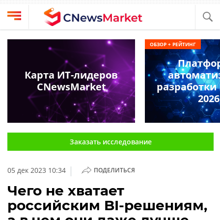
Выбрать
CNews
ОБЗОР + РЕЙТИНГ
провайдера
Аналитика
Платфо
Публикации
Карта ИТ-лидеров
автомати
Конференции
CNewsMarket
разработки 
Компании
2026
Техника
Рейтинги
и
ТВ
обзоры
Заказать исследование
Личный
кабинет
|
05 дек 2023 10:34
ПОДЕЛИТЬСЯ
О
проекте
Чего не хватает
российским BI-решениям,
CNews