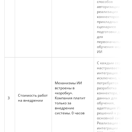
способов
авторизации и т.д.),
реализация
коннекторов и
прикладных
сценариев
подготовки данных
для
первоначального
обучения моделей
ИИ
С каждым сервисом
настраивается
интеграция. Не
исключено, что
Механизмы ИИ
потребуется
встроены в
разработка
«коробку».
коннектора, поиск
Стоимость работ
3
Компания платит
данных для
на внедрении
только за
обучения,
внедрение
адаптация ИИ-
системы. 0 часов
решений к работе
основной системы.
Реализация одной
интеграции – от