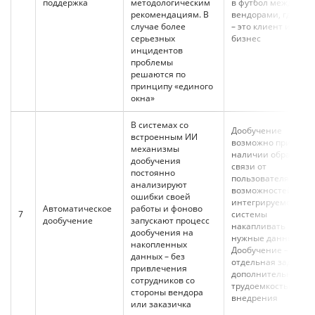
поддержка
методологическим
в футбол между
рекомендациям. В
вендорами, где мяч
случае более
– это клиент и его
серьезных
бизнес
инцидентов
проблемы
решаются по
принципу «единого
окна»
В системах со
Дообучение
встроенным ИИ
возможно при
механизмы
наличии обратной
дообучения
связи от
постоянно
пользователя и
анализируют
возможностей
ошибки своей
интегрируемой ИИ-
Автоматическое
работы и фоново
7
системы
дообучение
запускают процесс
накапливать
дообучения на
нужные данные.
накопленных
Дообучение –
данных – без
отдельная задача с
привлечения
дополнительной
сотрудников со
трудоемкостью
стороны вендора
внедрения
или заказичка