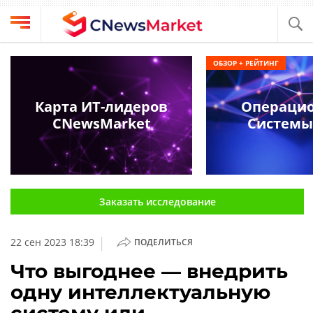
Выбрать
CNews
ОБЗОР + РЕЙТИНГ
провайдера
Аналитика
Публикации
Карта ИТ-лидеров
Операци
Конференции
CNewsMarket
Системы
Компании
Техника
Рейтинги
и
ТВ
обзоры
Заказать исследование
Личный
кабинет
|
22 сен 2023 18:39
ПОДЕЛИТЬСЯ
О
проекте
Что выгоднее — внедрить
одну интеллектуальную
CNews