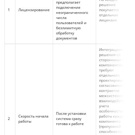
предполагает
решение
подключение
1
Лицензирование
покупается
неограниченного
отдельная
числа
лицензия
пользователей и
безлимитную
обработку
документов
Интеграционные
решения со
сторонними ИИ-
компонентами
требуют
отдельного
проектирования,
согласования
контрактов
межсистемного
взаимодействия,
учета
особенностей
После установки
Скорость начала
работы каждого
2
система сразу
работы
компонента
готова к работе
(пропускной
способности,