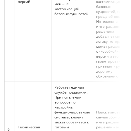
версий
кастомизации
меньше
базовых
кастомизаций
сущностей, тем
базовых сущностей
проще обновление.
Интеллект в
интеграционных
решениях
добавляет свою
логику, которая
может расходиться
с «коробкой» новой
версии и это
гарантированно
приведет к ручному
дорогому
обновлению
Работает единая
служба поддержки.
При появлении
вопросов по
настройке,
функционированию
Поиск виноватых в
системы, клиент
случае сбоя работы
может обратиться к
интеграционных
Техническая
готовым
решений – это игра
6