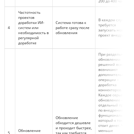
200 до 400 часов
Частотность
проектов
В каждом случае
доработки ИИ-
Система готова к
требуется
4
систем или
работе сразу после
запускать новый
необходимость в
обновления
проект внедрения
регулярной
доработке
При раздельном
обновлении
решений всегда
возникают
дополнительные
операции –
доработка
коннекторов.
Каждое серьезное
обновление – это
отдельный проект
по внедрению
функциональности,
Обновление
который к тому же
обходится дешевле
стоит денег. Чем
и проходит быстрее,
Обновление
меньше
5
так как требуется