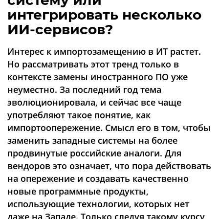
систему или
Аналитика
интегрировать несколько
Конференции
ИИ-сервисов?
Техника
Интерес к импортозамещению в ИТ растет.
ТВ
Но рассматривать этот тренд только в
контексте замены иностранного ПО уже
неуместно. За последний год тема
Max
Об
эволюционировала, и сейчас все чаще
издании
Telegram
употребляют такое понятие, как
Реклама
Дзен
импортоопережение. Смысл его в том, чтобы
Вакансии
VK
заменить западные системы на более
Контакты
Rutube
продвинутые российские аналоги. Для
вендоров это означает, что пора действовать
на опережение и создавать качественно
новые программные продукты,
использующие технологии, которых нет
даже на Западе. Только следуя такому курсу,