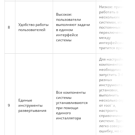
Низкое: приходится
работать в
Высокое:
нескольких
пользователи
системах, из-за
Удобство работы
выполняют задачи
8
постоянных
пользователей
в едином
переключений
интерфейсе
между
системы
интерфейсами
тратится время
Для настройки всех
компонентов
необходимо
запустить 3-4
разных
инструмента
установки,
Все компоненты
выполнить
системы
Единые
несколько скриптов
устанавливаются
9
инструменты
от root`а,
при помощи
развертывания
настроить
единого
справочники в
инсталлятора
системе. Здесь
легко совершить
ошибку, но сложно