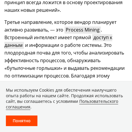
принцип всегда ложится в основу проектирования
наших новых решений».
Третье направление, которое вендор планирует
активно развивать,
—
это
Process Mining
.
Встроенный интеллект имеет прямой
доступ к
данным
и информации о работе системы. Это
плодородная почва для того, чтобы анализировать
эффективность процессов, обнаруживать
«бутылочные горлышки» и выдавать рекомендации
по оптимизации процессов. Благодаря этому
отпадает необходимость в проведении сложных
Мы используем Сookies для обеспечения наилучшего
аудиторских мероприятий. Допустим, компания
опыта работы на нашем сайте. Продолжая использовать
ежемесячно согласует в системе 40 тыс. договоров,
сайт, вы соглашаетесь с условиями
Пользовательского
при этом каждый месяц 9 тыс. договоров
соглашения
.
согласуются с нарушением сроков. Искусственный
Понятно
интеллект анализирует ситуацию, выясняет, какую
сумму регулярно недополучает компания и