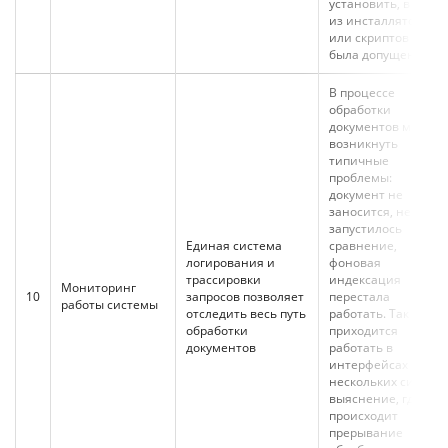
установить, в каком
из инсталляторов
или скриптов она
была допущена
В процессе
обработки
документов могут
возникнуть
типичные
проблемы:
документ не
заносится, не
запустилось
Единая система
сравнение,
логирования и
фоновая
трассировки
индексация
Мониторинг
10
запросов позволяет
перестала
работы системы
отследить весь путь
работать. Так как
обработки
приходится
документов
работать в
интерфейсах
нескольких систем,
выяснение, где
происходит
прерывание