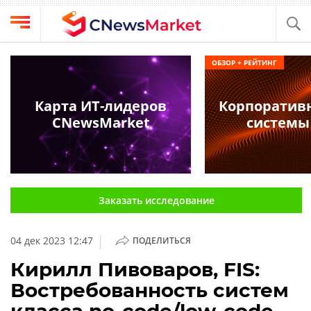
Выбрать
CNews
ОБЗОР + РЕЙТИНГ
провайдера
Аналитика
Публикации
Карта ИТ-лидеров
Корпоратив
Конференции
CNewsMarket
системы
Компании
Техника
Рейтинги
и
ТВ
обзоры
Заказать исследование
Личный
кабинет
|
04 дек 2023 12:47
ПОДЕЛИТЬСЯ
О
проекте
Кирилл Пивоваров, FIS:
Востребованность систем
CNews