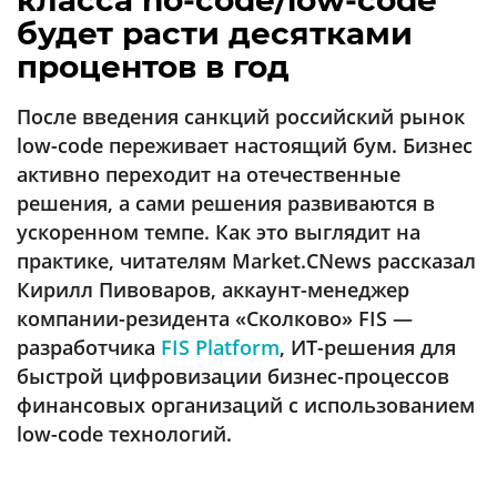
класса no-code/low-code
Аналитика
будет расти десятками
Конференции
процентов в год
Техника
После введения санкций российский рынок
ТВ
low-code переживает настоящий бум. Бизнес
активно переходит на отечественные
решения, а сами решения развиваются в
Max
Об
ускоренном темпе. Как это выглядит на
издании
Telegram
практике, читателям Market.CNews рассказал
Реклама
Дзен
Кирилл Пивоваров, аккаунт-менеджер
Вакансии
VK
компании-резидента «Сколково» FIS —
Контакты
Rutube
разработчика
FIS Platform
, ИТ-решения для
быстрой цифровизации бизнес-процессов
финансовых
организаций с использованием
low-code технологий.