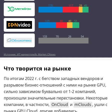
178
117
28
45
129
80
40
51
133
70
26
54
Источник: ИТ-маркетплейс Market.CNews
Что творится на рынке
По итогам 2022 г. с бегством западных вендоров и
разрывом бизнес-отношений с ними на рынке GPU,
сильно зависимом буквально от 1-2 компаний,
произошли значительные перестановки. Некоторые
компании, в частности,
OnCloud
и
mClouds
, ушли с
рынка GPU Cloud, другие добавились.