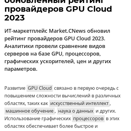
обновленный рейтинг
Аналитика
провайдеров GPU Cloud
Конференции
2023
Техника
ИТ-маркетплейс Market.CNews обновил
ТВ
рейтинг провайдеров GPU Cloud 2023.
Аналитики провели сравнение видов
серверов на базе GPU, процессоров,
Max
Об
графических ускорителей, цен и других
издании
Telegram
параметров.
Реклама
Дзен
Вакансии
VK
Контакты
Развитие
GPU Cloud
связано в первую очередь с
Rutube
повышением сложности вычислений в различных
областях, таких как
искусственный интеллект
,
машинное обучение
,
наука о данных
и других.
Использование графических
процессоров
в этих
областях обеспечивает более быстрое и