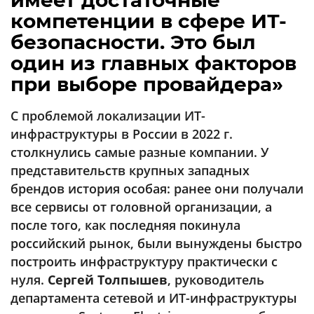
имеет достаточные
Аналитика
компетенции в сфере ИТ-
Конференции
безопасности. Это был
один из главных факторов
Техника
при выборе провайдера»
ТВ
С проблемой локализации ИТ-
инфраструктуры в России в 2022 г.
Max
Об
издании
столкнулись самые разные компании. У
Telegram
представительств крупных западных
Реклама
Дзен
брендов история особая: ранее они получали
Вакансии
VK
все сервисы от головной организации, а
Контакты
Rutube
после того, как последняя покинула
российский рынок, были вынуждены быстро
построить инфраструктуру практически с
нуля.
Сергей Толпышев
, руководитель
департамента сетевой и ИТ-инфраструктуры