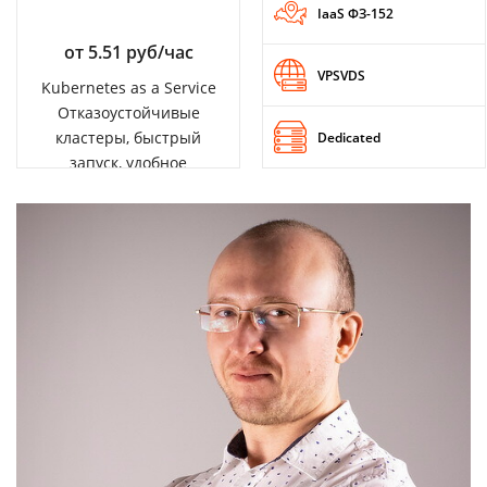
IaaS ФЗ-152
от 5.51 руб/час
VPSVDS
Kubernetes as a Service
Отказоустойчивые
кластеры, быстрый
Dedicated
запуск, удобное
управление