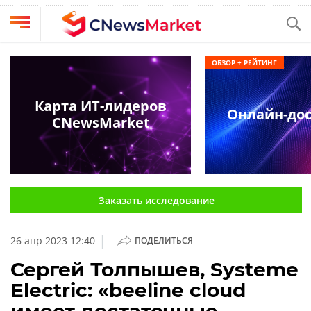
Выбрать
CNews
ОБЗОР + РЕЙТИНГ
провайдера
Аналитика
Публикации
Карта ИТ-лидеров
Онлайн-дос
Конференции
CNewsMarket
Компании
Техника
Рейтинги
и
ТВ
обзоры
Заказать исследование
Личный
кабинет
|
26 апр 2023 12:40
ПОДЕЛИТЬСЯ
О
проекте
Сергей Толпышев, Systeme
Electric: «beeline cloud
CNews