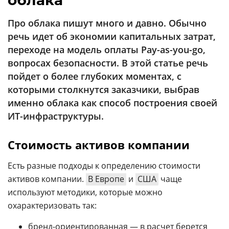
облака
Аналитика
Про облака пишут много и давно. Обычно
Конференции
речь идет об экономии капитальных затрат,
Техника
переходе на модель оплаты Pay-as-you-go,
вопросах безопасности. В этой статье речь
ТВ
пойдет о более глубоких моментах, с
которыми столкнутся заказчики, выбрав
Max
Об
именно облака как способ построения своей
издании
Telegram
ИТ-инфраструктуры.
Реклама
Дзен
Вакансии
Стоимость активов компании
VK
Контакты
Rutube
Есть разные подходы к определению стоимости
активов компании.
В Европе
и
США
чаще
используют методики, которые можно
охарактеризовать так:
бренд-ориентированная — в расчет берется