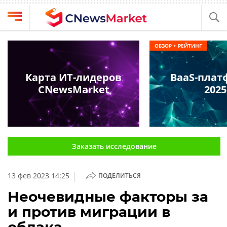
Выбрать
CNews
ОБЗОР + РЕЙТИНГ
провайдера
Аналитика
Публикации
Карта ИТ-лидеров
BaaS-пла
Конференции
CNewsMarket
2025
Компании
Техника
Рейтинги
и
ТВ
обзоры
Заказать исследование
Личный
кабинет
|
13 фев 2023 14:25
ПОДЕЛИТЬСЯ
О
проекте
Неочевидные факторы за
и против миграции в
CNews