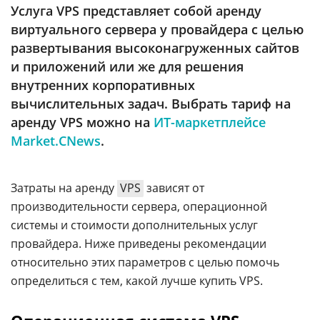
Аналитика
Услуга VPS представляет собой аренду
виртуального сервера у провайдера с целью
Конференции
развертывания высоконагруженных сайтов
Техника
и приложений или же для решения
внутренних корпоративных
ТВ
вычислительных задач. Выбрать тариф на
аренду VPS можно на
ИТ-маркетплейсе
Max
Об
Market.CNews
.
издании
Telegram
Реклама
Дзен
Затраты на аренду
VPS
зависят от
Вакансии
VK
производительности сервера, операционной
Контакты
Rutube
системы и стоимости дополнительных услуг
провайдера. Ниже приведены рекомендации
относительно этих параметров с целью помочь
определиться с тем, какой лучше купить VPS.