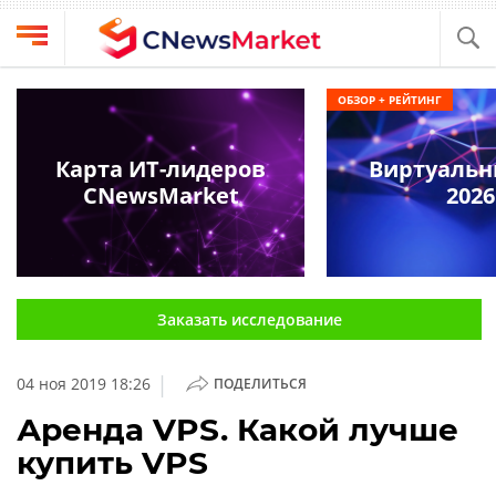
Выбрать
CNews
ОБЗОР + РЕЙТИНГ
провайдера
Аналитика
Публикации
Карта ИТ-лидеров
Виртуальн
Конференции
CNewsMarket
2026
Компании
Техника
Рейтинги
и
ТВ
обзоры
Заказать исследование
Личный
кабинет
|
04 ноя 2019 18:26
ПОДЕЛИТЬСЯ
О
проекте
Аренда VPS. Какой лучше
купить VPS
CNews