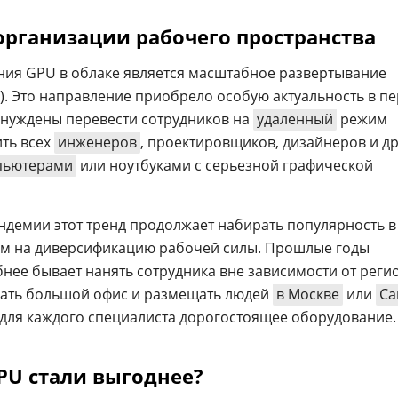
организации рабочего пространства
ия GPU в облаке является масштабное развертывание
). Это направление приобрело особую актуальность в п
нуждены перевести сотрудников на
удаленный
режим
ить всех
инженеров
, проектировщиков, дизайнеров и др
пьютерами
или ноутбуками с серьезной графической
ндемии этот тренд продолжает набирать популярность в
ом на диверсификацию рабочей силы. Прошлые годы
бнее бывает нанять сотрудника вне зависимости от реги
вать большой офис и размещать людей
в Москве
или
Са
ть для каждого специалиста дорогостоящее оборудование.
PU стали выгоднее?