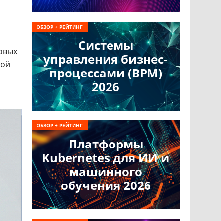
ОБЗОР + РЕЙТИНГ
Системы
овых
управления бизнес-
лой
процессами (BPM)
2026
ОБЗОР + РЕЙТИНГ
Платформы
Kubernetes для ИИ и
машинного
обучения 2026