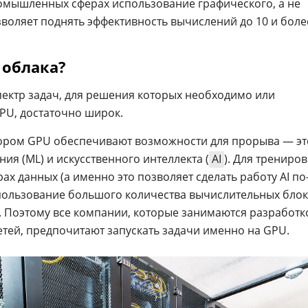
омышленных сферах использование графического, а не
воляет поднять эффективность вычислений до 10 и более
 облака?
пектр задач, для решения которых необходимо или
PU, достаточно широк.
тором GPU обеспечивают возможности для прорыва — эт
я (ML) и искусственного интеллекта (
AI
). Для трениро
х данных (а именно это позволяет сделать работу AI по
пользование большого количества вычислительных бло
 Поэтому все компании, которые занимаются разработк
ей, предпочитают запускать задачи именно на GPU.