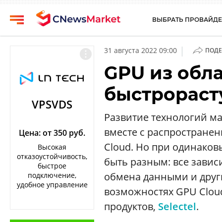
ВЫБРАТЬ ПРОВАЙДЕ
CNews
Выбрать
|
31 августа 2022 09:00
ПОДЕ
провайдера
Аналитика
GPU из обла
Публикации
Конференции
быстрораст
Компании
Техника
VPSVDS
Рейтинги
Развитие технологий м
ТВ
и
вместе с распростране
обзоры
Цена: от 350 руб.
Cloud. Но при одинаков
Высокая
Личный
отказоустойчивость,
быть разным: все завис
кабинет
быстрое
обмена данными и други
подключение,
О
удобное управление
возможностях GPU Clou
проекте
продуктов,
Selectel
.
CNews