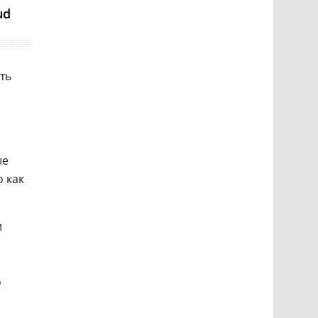
ud
ть
ые
 как
и
о