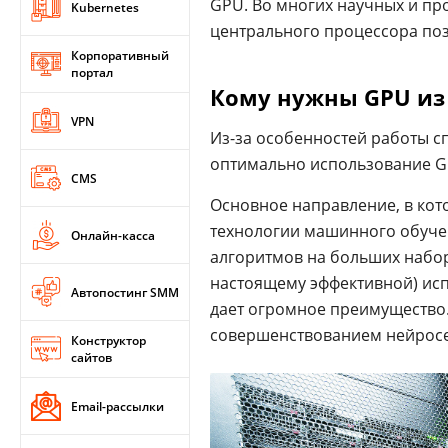
GPU. Во многих научных и пр
Kubernetes
центрального процессора поз
Корпоративный
портал
Кому нужны GPU из
VPN
Из-за особенностей работы с
оптимально использование G
CMS
Основное направление, в ко
технологии машинного обучени
Онлайн-касса
алгоритмов на больших набора
настоящему эффективной) ис
Автопостинг SMM
дает огромное преимущество.
совершенствованием нейросет
Конструктор
сайтов
Email-рассылки