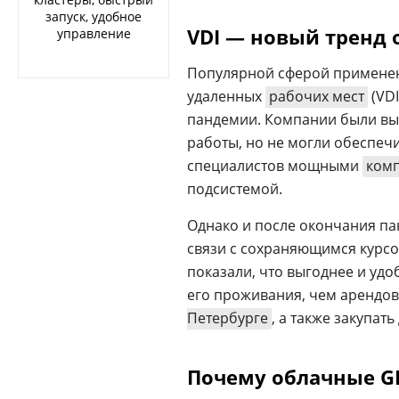
запуск, удобное
VDI
—
новый тренд 
управление
Популярной сферой применен
удаленных
рабочих мест
(VDI
пандемии. Компании были вы
работы, но не могли обеспеч
специалистов мощными
ком
подсистемой.
Однако и после окончания па
связи с сохраняющимся курс
показали, что выгоднее и удо
его проживания, чем арендо
Петербурге
, а также закупа
Почему облачные G