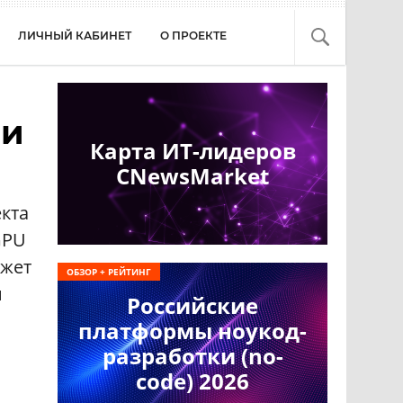
ЛИЧНЫЙ КАБИНЕТ
О ПРОЕКТЕ
ии
Карта ИТ-лидеров
CNewsMarket
кта
GPU
ожет
ОБЗОР + РЕЙТИНГ
и
Российские
платформы ноукод-
разработки (no-
code) 2026