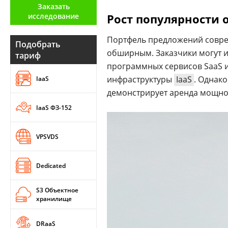
Заказать
Аналитика
исследование
Рост популярности 
Конференции
Портфель предложений совре
Подобрать
Техника
обширным. Заказчики могут и
тариф
программных сервисов SaaS 
ТВ
инфраструктуры
IaaS
. Однак
IaaS
демонстрирует аренда мощно
Max
Об
IaaS ФЗ-152
издании
Telegram
Реклама
Дзен
VPSVDS
Вакансии
VK
Контакты
Rutube
Dedicated
S3 Объектное
хранилище
DRaaS