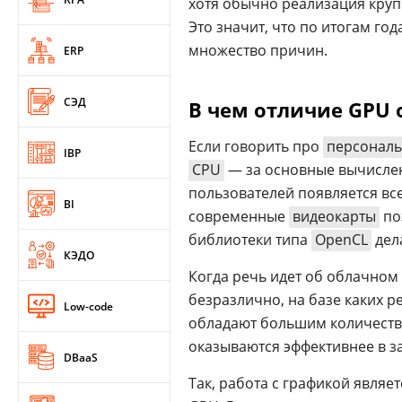
хотя обычно реализация круп
Это значит, что по итогам год
множество причин.
ERP
СЭД
В чем отличие GPU 
Если говорить про
персонал
IBP
CPU
— за основные вычислени
пользователей появляется вс
BI
современные
видеокарты
по
библиотеки типа
OpenCL
дел
КЭДО
Когда речь идет об облачном 
безразлично, на базе каких р
Low-code
обладают большим количеств
оказываются эффективнее в з
DBaaS
Так, работа с графикой явля