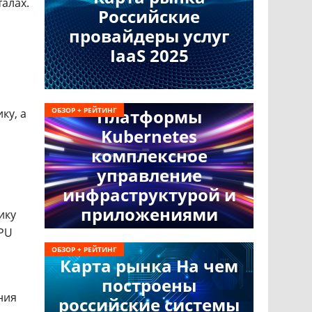
алах.
Российские
провайдеры услуг
IaaS 2025
ОБЗОР + РЕЙТИНГ
Платформы
ку, а
Kubernetes
комплексное
управление
инфраструктурой и
приложениями
ику
GPU
ОБЗОР + РЕЙТИНГ
Карта рынка На чем
построены
ния
российские системы