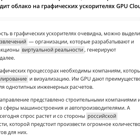
одит облако на графических ускорителях GPU Clo
ость в графических ускорителях очевидна, можно выдели
азвлечений
— организации, которые разрабатывают и
ракционы
виртуальной реальности
, генерируют
далее.
графических процессорах необходимы компаниям, котор
елирование
и визуализацию. Им GPU дают преимущество
 для однотипных инженерных расчетов.
направление представлено строительными компаниями 
з сферы машиностроения и автопроизводителями. А
сегодня спрос растет и со стороны
российской
и, которой предстоит произвести огромное количеств
ов для них.