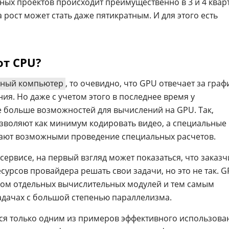
ных проектов происходит преимущественно в 3 и 4 кварт
а рост может стать даже пятикратным. И для этого есть
от CPU?
ьный компьютер
, то очевидно, что GPU отвечает за графи
я. Но даже с учетом этого в последнее время у
е больше возможностей для вычислений на GPU. Так,
зволяют как минимум кодировать видео, а специальные
ают возможными проведение специальных расчетов.
сервисе, на первый взгляд может показаться, что заказч
есурсов провайдера решать свои задачи, но это не так. 
ом отдельных вычислительных модулей и тем самым
адачах с большой степенью параллелизма.
ется только одним из примеров эффективного использова