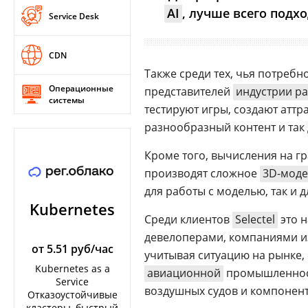
AI
, лучше всего подх
Service Desk
CDN
Также среди тех, чья потребн
Операционные
представителей
индустрии р
системы
тестируют игры, создают атт
разнообразный контент и так 
Кроме того, вычисления на 
производят сложное
3D-мод
для работы с моделью, так и
Kubernetes
Среди клиентов
Selectel
это 
девелоперами, компаниями и
от 5.51 руб/час
учитывая ситуацию на рынке, 
Kubernetes as a
авиационной
промышленност
Service
воздушных судов и компонент
Отказоустойчивые
кластеры, быстрый