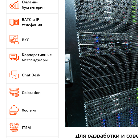
Онлайн-
бухгалтерия
ВАТС и IP-
телефония
ВКС
Корпоративные
мессенджеры
Chat Desk
Colocation
Хостинг
ITSM
Для разработки и сов