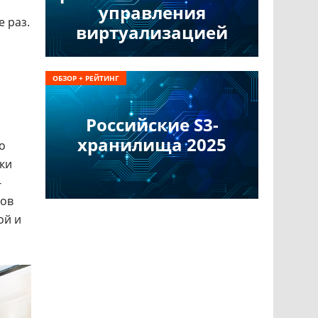
управления
 раз.
виртуализацией
ОБЗОР + РЕЙТИНГ
Российские S3-
хранилища 2025
о
вки
-
ков
ой и