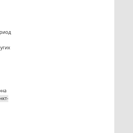
ериод
угих
она
нкт-