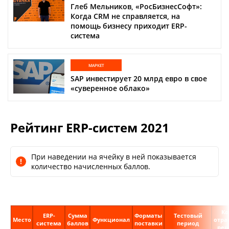
Аналитика
Глеб Мельников, «РосБизнесСофт»:
Когда CRM не справляется, на
Конференции
помощь бизнесу приходит ERP-
система
Техника
ТВ
МАРКЕТ
SAP инвестирует 20 млрд евро в свое
«суверенное облако»
Max
Об
издании
Telegram
Реклама
Рейтинг ERP-систем 2021
Дзен
Вакансии
VK
Контакты
При наведении на ячейку в ней показывается
Rutube
количество начисленных баллов.
Ко
ERP-
Сумма
Форматы
Тестовый
Место
Функционал
отра
система
баллов
поставки
период
ре