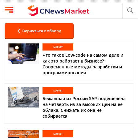
Выбрать
CNews
провайдера
Вернуться к обзору
Аналитика
Публикации
МАРКЕТ
Конференции
Компании
Что такое Low-code на самом деле и
как это работает в бизнесе?
Техника
Современные методы разработки и
Рейтинги
программирования
и
ТВ
обзоры
Личный
МАРКЕТ
кабинет
Бежавшая из России SAP подешевела
на четверть из-за высоких цен на ее
О
облака. Снижать их она не
проекте
собирается
CNews
МАРКЕТ