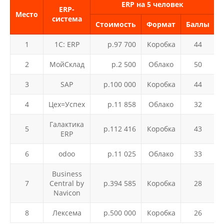
ERP на 5 человек
ERP-
Место
система
Стоимость
Формат
Баллы
1
1С: ERP
р.97 700
Коробка
44
2
МойСклад
р.2 500
Облако
50
3
SAP
р.100 000
Коробка
44
4
Цех=Успех
р.11 858
Облако
32
Галактика
5
р.112 416
Коробка
43
р
ERP
6
odoo
р.11 025
Облако
33
Business
7
Central by
р.394 585
Коробка
28
р
Navicon
8
Лексема
р.500 000
Коробка
26
р