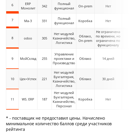
ERP
Полный
6
342
On-prem
Нет
Монолит
функционал
Полный
7
Ма-3
331
Коробка
Нет
функционал
Не ограничена
Нет модулей
Облако,
по времени, но
8
odoo
305
Казначейство,
On-prem
ограничена по
Логистика
функционалу
Управление
9
МойСклад
255
проектами и
Облако
14 дней
Производство
Нет модулей
Бухгалтерия,
10
Цех=Успех
221
Облако
30 дней
Казначейство,
Логистика
Нет модулей
Бухгалтерия,
11
WS. ERP
187
Коробка
Нет
Казначейство,
Персонал
* - поставщик не предоставил цены. Начислено
минимальное количество баллов среди участников
рейтинга