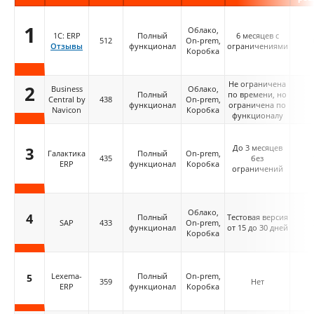
1
Облако,
1С: ERP
Полный
6 месяцев с
512
On-prem,
Отзывы
функционал
ограничениями
Коробка
Не ограничена
2
Business
Облако,
Полный
по времени, но
Central by
438
On-prem,
функционал
ограничена по
Navicon
Коробка
функционалу
До 3 месяцев
3
Галактика
Полный
On-prem,
435
без
ERP
функционал
Коробка
ограничений
Облако,
4
Полный
Тестовая версия
SAP
433
On-prem,
функционал
от 15 до 30 дней
Коробка
Lexema-
Полный
On-prem,
5
359
Нет
ERP
функционал
Коробка