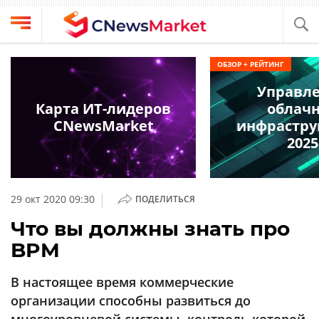
Выбрать
CNews
ОБЗОР + РЕЙТИНГ
провайдера
Аналитика
Управл
Публикации
Карта ИТ-лидеров
облач
Конференции
CNewsMarket
инфрастру
Компании
2025
Техника
Рейтинги
и
ТВ
обзоры
|
29 окт 2020 09:30
ПОДЕЛИТЬСЯ
Личный
Что вы должны знать про
кабинет
BPM
О
проекте
В настоящее время коммерческие
CNews
организации способны развиться до