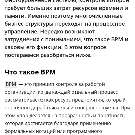
многоуровневой системы, контроль которой
Аналитика
требует больших затрат ресурсов времени и
Конференции
памяти. Именно поэтому многочисленные
бизнес-структуры переходят на процессное
Техника
управление. Нередко возникают
ТВ
затруднения с пониманием, что такое BPM и
каковы его функции. В этом вопросе
постараемся разобраться ниже.
Max
Об
издании
Telegram
Что такое BPM
Реклама
Дзен
Вакансии
BPM
— это принцип контроля за работой
VK
Контакты
организации, когда каждый отдельный процесс
Rutube
рассматривается как ресурс предприятия, который
постоянно дорабатывается и совершенствуется. При
этом упор делается на прозрачность и понятность,
которая достигается благодаря применению
формальных нотаций или программного