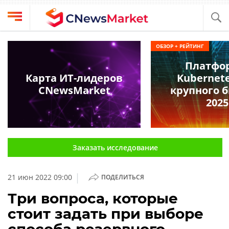
Выбрать
CNews
ОБЗОР + РЕЙТИНГ
провайдера
Аналитика
Платфо
Публикации
Карта ИТ-лидеров
Kubernete
Конференции
CNewsMarket
крупного 
Компании
2025
Техника
Рейтинги
и
ТВ
обзоры
Заказать исследование
Личный
кабинет
|
21 июн 2022 09:00
ПОДЕЛИТЬСЯ
О
проекте
Три вопроса, которые
стоит задать при выборе
CNews