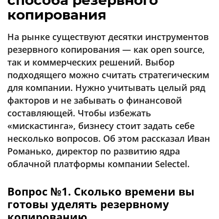
способа резервного
Аналитика
копирования
Конференции
На рынке существуют десятки инструментов
Техника
резервного копирования — как open source,
так и коммерческих решений. Выбор
ТВ
подходящего можно считать стратегическим
для компании. Нужно учитывать целый ряд
Max
Об
факторов и не забывать о финансовой
издании
Telegram
составляющей. Чтобы избежать
Реклама
Дзен
«мискастинга», бизнесу стоит задать себе
Вакансии
VK
несколько вопросов. Об этом рассказал Иван
Контакты
Романько, директор по развитию ядра
Rutube
облачной платформы компании Selectel.
Вопрос №1. Сколько времени вы
готовы уделять резервному
копированию