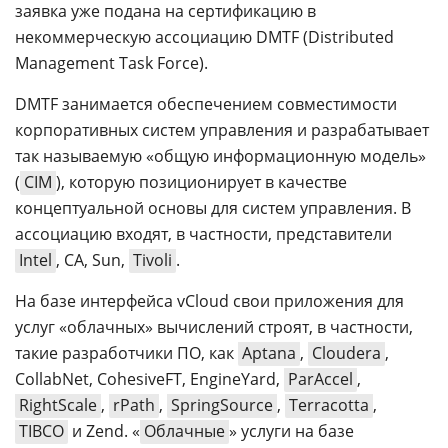
заявка уже подана на сертификацию в
некоммерческую ассоциацию DMTF (Distributed
Management Task Force).
DMTF занимается обеспечением совместимости
корпоративных систем управления и разрабатывает
так называемую «общую информационную модель»
(
CIM
), которую позиционирует в качестве
концептуальной основы для систем управления. В
ассоциацию входят, в частности, представители
Intel
, CA, Sun,
Tivoli
.
На базе интерфейса vCloud свои приложения для
услуг «облачных» вычислений строят, в частности,
такие разработчики ПО, как
Aptana
,
Cloudera
,
CollabNet, CohesiveFT, EngineYard,
ParAccel
,
RightScale
,
rPath
,
SpringSource
,
Terracotta
,
TIBCO
и Zend. «
Облачные
» услуги на базе