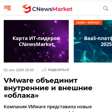
Выбрать
CNews
ОБЗОР + РЕЙТИНГ
провайдера
Аналитика
Публикации
Карта ИТ-лидеров
BaaS-пла
Конференции
CNewsMarket
2025
Компании
Техника
Рейтинги
и
ТВ
обзоры
|
02 сен 2009 20:09
ПОДЕЛИТЬСЯ
Личный
VMware объединит
кабинет
внутренние и внешние
О
«облака»
проекте
CNews
Компания VMware представила новые