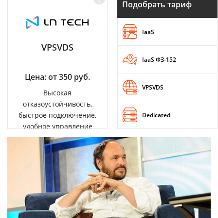
Подобрать тариф
IaaS
VPSVDS
IaaS ФЗ-152
Цена: от 350 руб.
VPSVDS
Высокая
отказоустойчивость,
быстрое подключение,
Dedicated
удобное управление