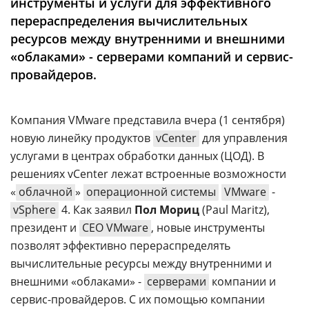
инструменты и услуги для эффективного
Аналитика
перераспределения вычислительных
Конференции
ресурсов между внутренними и внешними
«облаками» - серверами компаний и сервис-
Техника
провайдеров.
ТВ
Компания VMware представила вчера (1 сентября)
Max
Об
новую линейку продуктов
vCenter
для управления
издании
Telegram
услугами в центрах обработки данных (ЦОД). В
Реклама
Дзен
решениях vCenter лежат встроенные возможности
Вакансии
«
облачной
»
операционной системы
VMware
-
VK
Контакты
vSphere
4. Как заявил
Пол Мориц
(Paul Maritz),
Rutube
президент и
CEO VMware
, новые инструменты
позволят эффективно перераспределять
вычислительные ресурсы между внутренними и
внешними «облаками» -
серверами
компании и
сервис-провайдеров. С их помощью компании