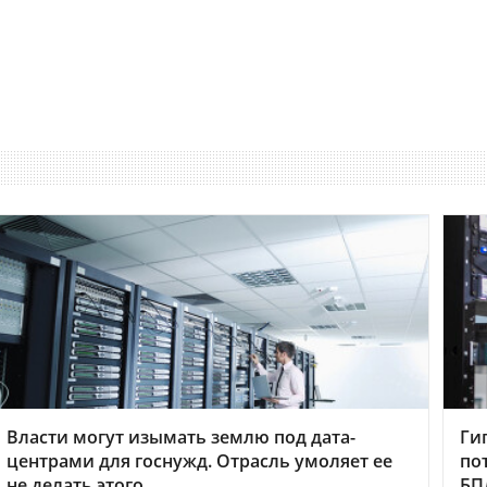
Власти могут изымать землю под дата-
Ги
центрами для госнужд. Отрасль умоляет ее
по
не делать этого
БП