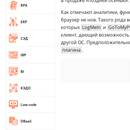
в продаже «поздней осенью».
RPA
Как отмечают аналитики, фун
браузер не нов. Такого рода
ERP
которых
LogMeIn
и
GoToMyP
клиент, дающий возможность 
СЭД
другой ОС. Предположительно,
плагина
.
IBP
BI
КЭДО
Low-code
DBaaS