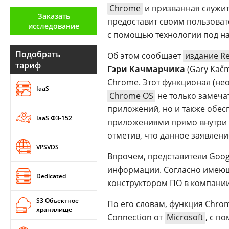
Chrome
и призванная служит
Аналитика
Заказать
предоставит своим пользова
исследование
Конференции
с помощью технологии под н
Техника
Подобрать
Об этом сообщает
издание Re
тариф
Гэри Качмарчика
(Gary Kač
ТВ
Chrome. Этот функционал (не
IaaS
Chrome OS
не только замеча
Max
Об
приложений, но и также обес
издании
IaaS ФЗ-152
Telegram
приложениями прямо внутри б
Реклама
Дзен
отметив, что данное заявлен
Вакансии
VPSVDS
VK
Впрочем, представители Goog
Контакты
Rutube
информации. Согласно имеющ
Dedicated
конструктором ПО в компании 
S3 Объектное
По его словам, функция Chro
хранилище
Connection от
Microsoft
, с п