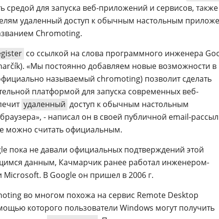
ь средой для запуска веб-приложений и сервисов, также
телям удаленный доступ к обычным настольным прилож
азванием Chromoting.
gister
со ссылкой на слова программного инженера Goo
marčík). «Мы постоянно добавляем новые возможности в
официально называемый chromoting) позволит сделать
тельной платформой для запуска современных веб-
печит
удаленный
доступ к обычным настольным
раузера», - написал он в своей публичной email-рассыл
ие можно считать официальным.
le пока не давали официальных подтверждений этой
имся данным, Качмарчик ранее работал инженером-
Microsoft. В Google он пришел в 2006 г.
moting во многом похожа на сервис Remote Desktop
омощью которого пользователи Windows могут получить