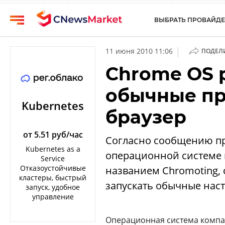
ВЫБРАТЬ ПРОВАЙДЕ
CNews
Выбрать
|
11 июня 2010 11:06
ПОДЕЛ
провайдера
Аналитика
Chrome OS 
Публикации
Конференции
обычные пр
Компании
Техника
Kubernetes
браузер
Рейтинги
ТВ
и
обзоры
от 5.51 руб/час
Согласно сообщению пре
Kubernetes as a
операционной системе 
Личный
Service
кабинет
Отказоустойчивые
названием Chromoting,
кластеры, быстрый
О
запускать обычные нас
запуск, удобное
проекте
управление
CNews
Операционная система компа