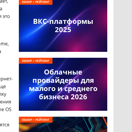
ает,
ОБЗОР + РЕЙТИНГ
а
и это
ВКС-платформы
2025
ome,
а
ОБЗОР + РЕЙТИНГ
Облачные
провайдеры для
рнет-
Еще
малого и среднего
пку
бизнеса 2026
чения
me OS
ОБЗОР + РЕЙТИНГ
ятся