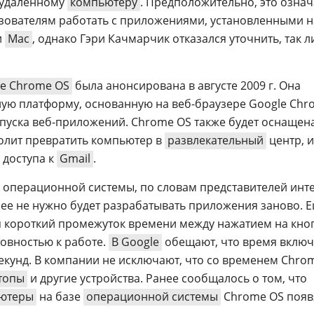
 удаленному
компьютеру
. Предположительно, это означ
зователям работать с приложениями, установленными н
и
Mac
, однако Гэри Качмарчик отказался уточнить, так л
e Chrome OS
была анонсирована в августе 2009 г. Она
ную платформу, основанную на веб-браузере Google Chr
апуска веб-приложений. Chrome OS также будет оснащен
олит превратить компьютер в
развлекательный
центр, и
доступа к
Gmail
.
операционной системы, по словам представителей инте
д нее не нужно будет разрабатывать приложения заново. 
я короткий промежуток времени между нажатием на кно
товностью к работе.
В Google
обещают, что время вклю
секунд. В компании не исключают, что со временем Chro
топы
и другие устройства. Ранее сообщалось о том, что
ьютеры
на базе
операционной системы
Chrome OS появ