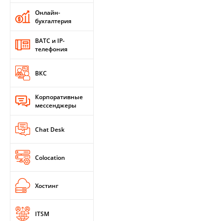
Онлайн-
бухгалтерия
ВАТС и IP-
телефония
ВКС
Корпоративные
мессенджеры
Chat Desk
Colocation
Хостинг
ITSM