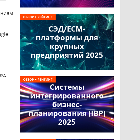
ениям
ОБЗОР + РЕЙТИНГ
СЭД/ECM-
gle
платформы для
крупных
предприятий 2025
ке,
ОБЗОР + РЕЙТИНГ
Системы
интегрированного
бизнес-
планирования (IBP)
2025