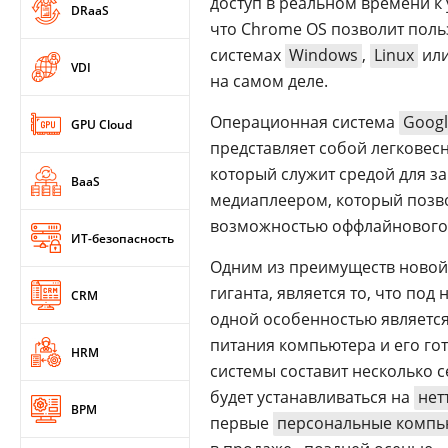
доступ в реальном времени к
DRaaS
что Chrome OS позволит поль
системах
Windows
,
Linux
ил
VDI
на самом деле.
Операционная система
Googl
GPU Cloud
представляет собой легковес
который служит средой для з
BaaS
медиаплеером, который позв
возможностью оффлайнового 
ИТ-безопасность
Одним из преимуществ новой 
гиганта, является то, что по
CRM
одной особенностью являетс
питания компьютера и его го
HRM
системы составит несколько 
будет устанавливаться на
нет
BPM
первые
персональные комп