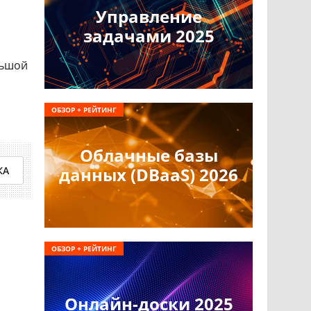
Управление
задачами 2025
льшой
ОБЗОР + РЕЙТИНГ
Облачные базы
данных (DBaaS) 2026
КА
ОБЗОР + РЕЙТИНГ
Онлайн-доски 2025