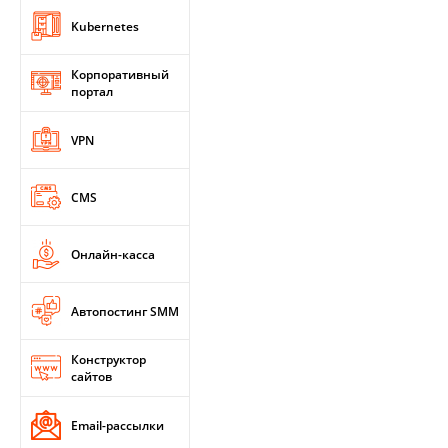
Kubernetes
Корпоративный
портал
VPN
CMS
Онлайн-касса
Автопостинг SMM
Конструктор
сайтов
Email-рассылки