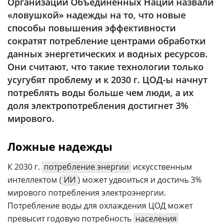
Организации Объединенных Наций назвали
Аналитика
«ловушкой» надежды на то, что новые
Конференции
способы повышения эффективности
сократят потребление центрами обработки
Техника
данных энергетических и водных ресурсов.
ТВ
Они считают, что такие технологии только
усугубят проблему и к 2030 г. ЦОД-ы начнут
потреблять воды больше чем люди, а их
Max
Об
доля электропотребления достигнет 3%
издании
Telegram
мирового.
Реклама
Дзен
Вакансии
VK
Ложные надежды
Контакты
Rutube
К 2030 г.
потребление энергии
искусственным
интеллектом (
ИИ
) может удвоиться и достичь 3%
мирового потребления электроэнергии.
Потребление воды для охлаждения ЦОД может
превысит годовую потребность
населения