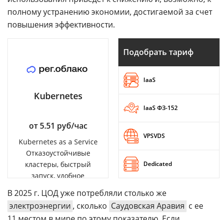
полному устранению экономии, достигаемой за счет
повышения эффективности.
Подобрать тариф
IaaS
Kubernetes
IaaS ФЗ-152
от 5.51 руб/час
VPSVDS
Kubernetes as a Service
Отказоустойчивые
кластеры, быстрый
Dedicated
запуск, удобное
управление
В 2025 г. ЦОД уже потребляли столько же
электроэнергии
, сколько
Саудовская Аравия
с ее
11 местом в мире по этому показателю. Если