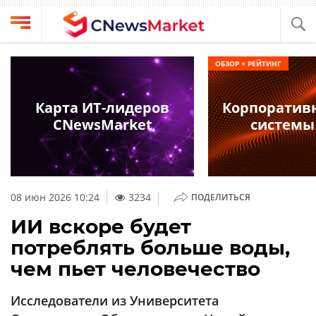
Выбрать
CNews
ОБЗОР + РЕЙТИНГ
провайдера
Аналитика
Публикации
Карта ИТ-лидеров
Корпоратив
Конференции
CNewsMarket
системы
Компании
Техника
Рейтинги
и
ТВ
обзоры
|
08 июн 2026 10:24
3234
ПОДЕЛИТЬСЯ
Личный
ИИ вскоре будет
кабинет
потреблять больше воды,
О
чем пьет человечество
проекте
CNews
Исследователи из Университета