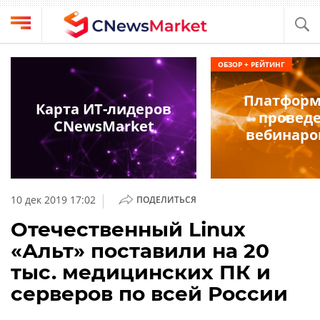
Выбрать
CNews
ОБЗОР + РЕЙТИНГ
провайдера
Аналитика
Платформ
Публикации
Карта ИТ-лидеров
провед
Конференции
CNewsMarket
Компании
вебинаро
Техника
Рейтинги
и
ТВ
обзоры
|
10 дек 2019 17:02
ПОДЕЛИТЬСЯ
Личный
Отечественный Linux
кабинет
«Альт» поставили на 20
О
тыс. медицинских ПК и
проекте
серверов по всей России
CNews