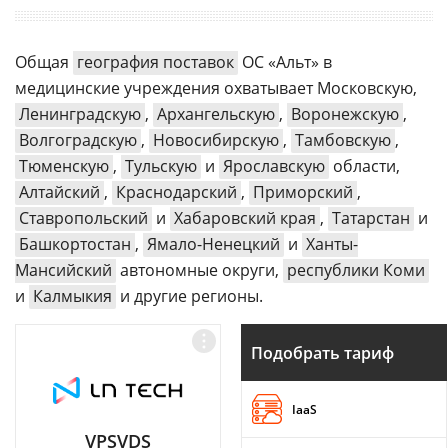
Общая
география поставок
ОС «Альт» в
медицинские учреждения охватывает Московскую,
Ленинградскую
,
Архангельскую
,
Воронежскую
,
Волгоградскую
,
Новосибирскую
,
Тамбовскую
,
Тюменскую
,
Тульскую
и
Ярославскую
области,
Алтайский
,
Краснодарский
,
Приморский
,
Ставропольский
и
Хабаровский края
,
Татарстан
и
Башкортостан
,
Ямало-Ненецкий
и
Ханты-
Мансийский
автономные округи,
республики Коми
и
Калмыкия
и другие регионы.
Подобрать тариф
IaaS
VPSVDS