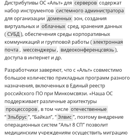
Дистрибутивы ОС «Альт» для
серверов
содержат
набор инструментов
системного администратора
для организации
доменных
зон, создания
виртуальных и
облачных
сред, хранения данных
(
СУБД
), обеспечения среды корпоративных
коммуникаций и групповой работы (
электронная
почта
,
мессенджеры
,
видеоконференцсвязь
),
доступа в интернет и др.
Разработчики заверяют, что с «Альт» совместимо
большое количество прикладных программ разного
назначения, включенных в Единый реестр
российского ПО при Минкомсвязи. «Наша ОС
поддерживает различные архитектуры
процессоров
, в том числе
отечественные
“
Эльбрус
”, “Байкал”, “
Элвис
”, поэтому внедрение
операционных систем “Альт 8 СП” позволит
медицинским учреждениям осуществить миграцию