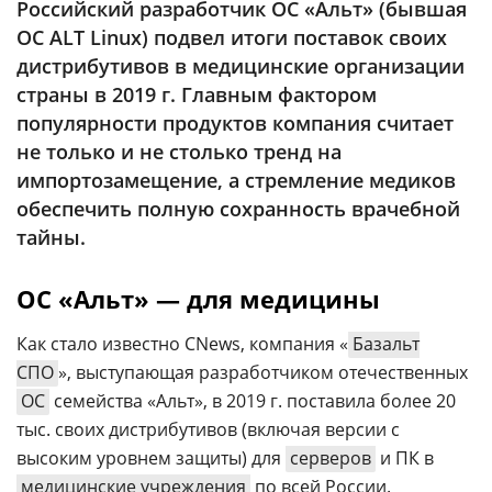
Российский разработчик ОС «Альт» (бывшая
Аналитика
ОС ALT Linux) подвел итоги поставок своих
Конференции
дистрибутивов в медицинские организации
страны в 2019 г. Главным фактором
Техника
популярности продуктов компания считает
ТВ
не только и не столько тренд на
импортозамещение, а стремление медиков
обеспечить полную сохранность врачебной
Max
Об
издании
тайны.
Telegram
Реклама
Дзен
ОС «Альт» — для медицины
Вакансии
VK
Контакты
Rutube
Как стало известно CNews, компания «
Базальт
СПО
», выступающая разработчиком отечественных
ОС
семейства «Альт», в 2019 г. поставила более 20
тыс. своих дистрибутивов (включая версии с
высоким уровнем защиты) для
серверов
и ПК в
медицинские учреждения
по всей России.