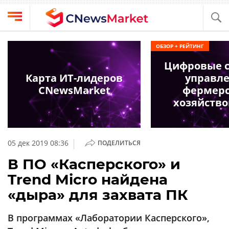
Выбрать
CNews
ОБЗОР + РЕЙТИНГ
провайдера
Аналитика
Цифровые 
Публикации
Карта ИТ-лидеров
управл
Конференции
CNewsMarket
фермер
Компании
хозяйство
Техника
Рейтинги
и
ТВ
обзоры
|
05 дек 2019 08:36
ПОДЕЛИТЬСЯ
Личный
В ПО «Касперского» и
кабинет
Trend Micro найдена
О
«дыра» для захвата ПК
проекте
CNews
В программах «Лаборатории Касперского»,