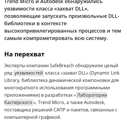
Trend Micro и Autodesk обнаружились
Аналитика
уязвимости класса «захват DLL»,
Конференции
позволяющие запускать произвольные DLL-
библиотеки в контексте
Техника
высокопривилегированных процессов и тем
ТВ
самым компрометировать всю систему.
На перехват
Max
Об
издании
Telegram
Эксперты компании SafeBreach обнаружили целый
Реклама
Дзен
ряд
уязвимостей
класса «захват DLL» (Dynamic Link
Вакансии
VK
Library, библиотека динамической компоновки для
Контакты
многократного использования программными
Rutube
приложениями) в разработках «
Лаборатории
Касперского
», Trend Micro, а также Autodesk,
поставщика решений САПР и пакетов, связанных с
компьютерной графикой.