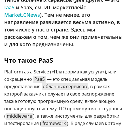
типов облачных сервисов (два других — это
Аналитика
IaaS
и SaaS, см. ИТ-маркетплейс
Конференции
Market.CNews
). Тем не менее, это
направление развивается весьма активно, в
Техника
том числе у нас в стране. Здесь мы
ТВ
расскажем о том, чем же они примечательны
и для кого предназначены.
Max
Об
Что такое PaaS
издании
Telegram
Реклама
Дзен
Platform as a Service («Платформа как услуга»), или
Вакансии
сокращенно
PaaS
— это специальная модель
VK
Контакты
предоставления
облачных сервисов
, в рамках
Rutube
которой заказчик получает в свое распоряжение
также готовую программную среду, включающую
операционную систему, ПО промежуточного уровня
(
middleware
), а также инструменты для разработки
и тестирования (
framework
). В ряде случаев к этому