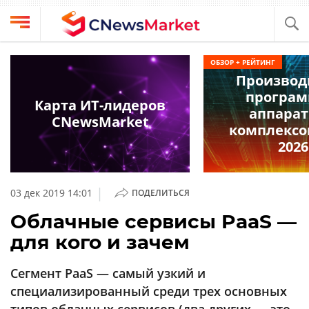
Выбрать
CNews
ОБЗОР + РЕЙТИНГ
провайдера
Производ
Аналитика
програм
Публикации
Карта ИТ-лидеров
аппара
Конференции
CNewsMarket
Компании
комплексо
Техника
2026
Рейтинги
и
ТВ
обзоры
|
03 дек 2019 14:01
ПОДЕЛИТЬСЯ
Личный
Облачные сервисы PaaS —
кабинет
для кого и зачем
О
проекте
Сегмент PaaS — самый узкий и
CNews
специализированный среди трех основных