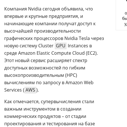
Аналитика
Компания Nvidia сегодня объявила, что
о
Конференции
впервые и крупные предприятия, и
бы
начинающие компании получат доступ к
у
Техника
высочайшей производительности
ТВ
графических процессоров Nvidia Tesla через
новую систему Cluster
GPU
Instances в
среде Amazon Elastic Compute Cloud (EC2).
Max
Об
Этот новый сервис расширяет спектр
издании
Telegram
доступных возможностей по гибким
Реклама
Дзен
высокопроизводительным (HPC)
Вакансии
VK
вычислениям по запросу в Amazon Web
Контакты
Rutube
Services (
AWS
).
Как отмечается, супервычисления стали
важным инструментом в создании
коммерческих продуктов – от стадии
проектирования и тестирования на базе