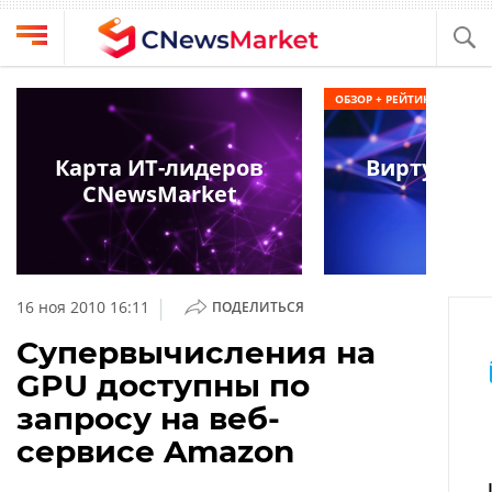
Выбрать
CNews
ОБЗОР + РЕЙТИНГ
провайдера
Аналитика
Публикации
Карта ИТ-лидеров
Виртуальн
Конференции
CNewsMarket
2026
Компании
Техника
Рейтинги
и
ТВ
обзоры
|
16 ноя 2010 16:11
ПОДЕЛИТЬСЯ
Личный
Супервычисления на
кабинет
GPU доступны по
О
запросу на веб-
проекте
сервисе Amazon
CNews