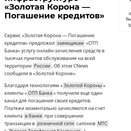
Аналитика
«Золотая Корона —
Погашение кредитов»
о
Конференции
бы
у
Техника
Сервис «Золотая Корона — Погашение
ТВ
кредитов» предложил
заемщикам
«ОТП
Банка» услугу онлайн-зачисления средств в
Max
Об
тысячах пунктов обслуживания на всей
издании
Telegram
территории
России
. Об этом CNews
Реклама
сообщили в «Золотой Короне».
Дзен
Вакансии
VK
Благодаря технологиям «
Золотой Короны
»
Контакты
Rutube
клиенты «
ОТП Банка
» получили еще один
канал для погашения своих кредитов.
Платежи моментально зачисляются на счет
клиента
в банке
при совершении
транзакции в
розничной сети
салонов
МТС