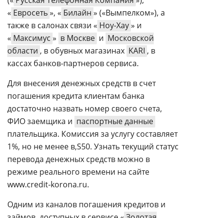
(«
Русская Телефонная Компания
»),
«
Евросеть
», «
Билайн
» («Вымпелком»), а
также в салонах связи «
Ноу-Хау
» и
«
Максимус
»
в Москве
и
Московской
области
, в обувных магазинах
KARI
, в
кассах банков-партнеров сервиса.
Для внесения денежных средств в счет
погашения кредита клиентам банка
достаточно назвать номер своего счета,
ФИО заемщика и
паспортные данные
плательщика. Комиссия за услугу составляет
1%, но не менее
50. Узнать текущий статус
перевода денежных средств можно в
режиме реального времени на сайте
www.credit-korona.ru.
Одним из каналов погашения кредитов и
займов, доступных в сервисе «
Золотая