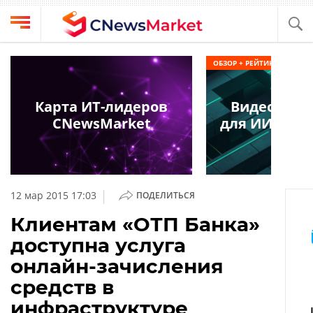
Выбрать
CNews
ОБЗОР + РЕЙТИНГ
провайдера
Аналитика
Публикации
Карта ИТ-лидеров
Видеокарт
Конференции
CNewsMarket
для ИИ в обл
Компании
Техника
Рейтинги
и
ТВ
обзоры
|
12 мар 2015 17:03
ПОДЕЛИТЬСЯ
Личный
Клиентам «ОТП Банка»
кабинет
доступна услуга
О
онлайн-зачисления
проекте
средств в
CNews
инфраструктуре