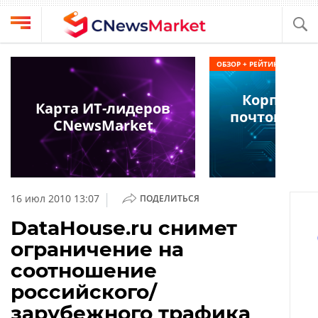
Выбрать
CNews
ОБЗОР + РЕЙТИНГ
провайдера
Аналитика
Корпорат
Публикации
Карта ИТ-лидеров
почтовые 
Конференции
CNewsMarket
Компании
2025
Техника
Рейтинги
и
ТВ
обзоры
|
16 июл 2010 13:07
ПОДЕЛИТЬСЯ
Личный
DataHouse.ru снимет
кабинет
ограничение на
О
соотношение
проекте
российского/
CNews
зарубежного трафика