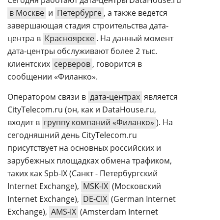
Сегодня работают дата-центры DataHouse.ru
в Москве
и
Петербурге
, а также ведется
завершающая стадия строительства дата-
центра в
Красноярске
. На данный момент
дата-центры обслуживают более 2 тыс.
клиентских
серверов
, говорится в
сообщении «Филанко».
Оператором связи в
дата-центрах
является
CityTelecom.ru (он, как и DataHouse.ru,
входит в
группу компаний «Филанко»
). На
сегодняшний день CityTelecom.ru
присутствует на основных российских и
зарубежных площадках обмена трафиком,
таких как Spb-IX (Санкт - Петербургский
Internet Exchange),
MSK-IX
(Московский
Internet Exchange),
DE-CIX
(German Internet
Exchange),
AMS-IX
(Amsterdam Internet