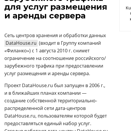
Аналитика
для услуг размещения
Ku
и аренды сервера
Конференции
Техника
Сеть центров хранения и обработки данных
ТВ
DataHouse.ru
(входит в Группу компаний
«Филанко») с 1 августа 2010 г. снимет
Max
Об
ограничение на соотношение российского/
издании
Telegram
зарубежного трафика при предоставлении
Реклама
услуг размещения и аренды сервера.
Дзен
Вакансии
VK
Проект DataHouse.ru был запущен в 2006 г.,
Контакты
Rutube
и в ближайших планах компании —
создание собственной территориально-
распределенной сети дата-центров
DataHouse.ru, пользователям которой будет
предоставляться единый набор услуг.